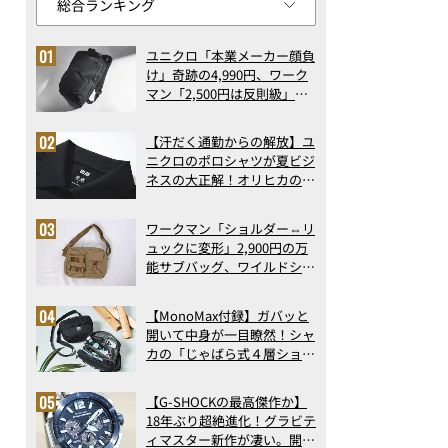
ユニクロ「本業メーカー顔負
け」奇跡の4,990円、ワーク
マン「2,500円は反則級」凄
い万能バッグ…ほか【リュッ
クの人気記事ランキングベス
【汗だく通勤からの解放】ユ
ト3】（2026年6月版）
ニクロのポロシャツが夏ビジ
ネスの大正解！オリヒカの透
け防止シャツも優秀。酷暑も
涼しい顔で働ける超快適ウエ
ワークマン「ショルダー⇔リ
アの実力
ュックに変形」2,900円の万
能サブバッグ、ワイルドシン
グス“水に強い”初コラボ付
録…ほか【休日バッグの人気
【MonoMax付録】ガバッと
記事ランキングベスト3】
開いて中身が一目瞭然！シャ
（2026年6月版）
カの「じゃばら式４層ショル
ダーバッグ」は、出し入れの
しやすさも過去最高レベルだ
【G-SHOCKの最高傑作か】
った！
18年ぶり超絶進化！グラビテ
ィマスター新作が凄い。開発