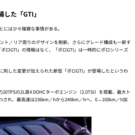
した「GTI」
ことには少々複雑な事情がある。
フロント／リア周りのデザインを刷新、さらにグレード構成も一新す
ロGTI」の情報はなく、「ポロGTI」は一時的にポロシリーズ
に則した変更が加えられた新型「ポロGTI」が登場したというわ
07PSの2L直4 DOHCターボエンジン（2.0TSI）を搭載、最大ト
れ、最高速は236km／hから240km／hへ、0→100km／h加