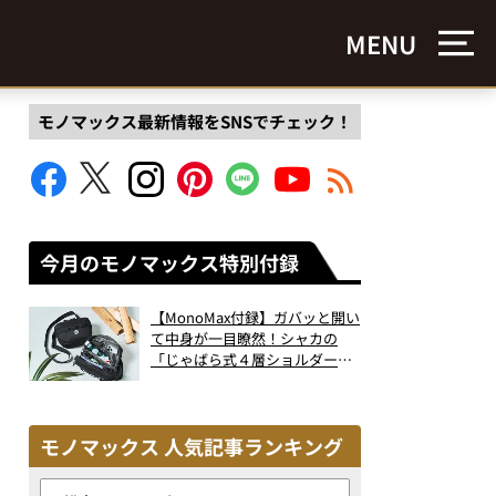
MENU
モノマックス最新情報をSNSでチェック！
今月のモノマックス特別付録
【MonoMax付録】ガバッと開い
て中身が一目瞭然！シャカの
「じゃばら式４層ショルダーバ
ッグ」は、出し入れのしやすさ
も過去最高レベルだった！
モノマックス 人気記事ランキング