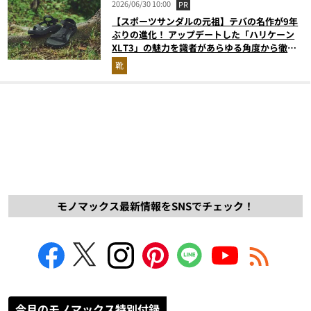
2026/06/30 10:00
PR
【スポーツサンダルの元祖】テバの名作が9年
ぶりの進化！ アップデートした「ハリケーン
XLT3」の魅力を識者があらゆる角度から徹底
解説！
靴
モノマックス最新情報をSNSでチェック！
今月のモノマックス特別付録