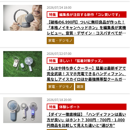
2026/07/24 18:00
特集
編集長が注目する新作「コレ買いです」
【破格の6,990円】ついに無印良品が作った！
「本格ノイキャンヘッドホン」を編集長が実機
レビュー。音質・デザイン・コスパすべてが大
正解だった『コレ買いです』Vol.171
家電・デジモノ
2026/07/22 07:00
特集
涼しい！「猛暑対策グッズ」
【もはや持ち歩くクーラー】猛暑は最新ギアで
完全武装！スマホ充電できるハンディファン、
風なしアイスカイロほか最強携帯型クールガジ
ェット4選
家電・デジモノ
雑貨
2026/07/18 20:00
特集
体験レポート
【ダイソー徹底検証】「ハンディファンは高い
方が良い」はホント？ 300円・700円・1,000
円商品を比較して見えた違いと“選び方”