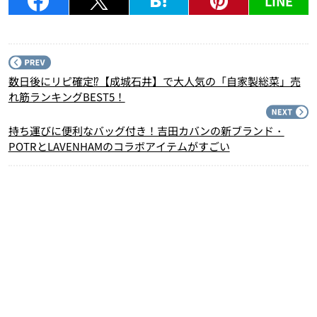
LINE
P
数日後にリピ確定⁉【成城石井】で大人気の「自家製総菜」売
れ筋ランキングBEST5！
N
持ち運びに便利なバッグ付き！吉田カバンの新ブランド・
POTRとLAVENHAMのコラボアイテムがすごい