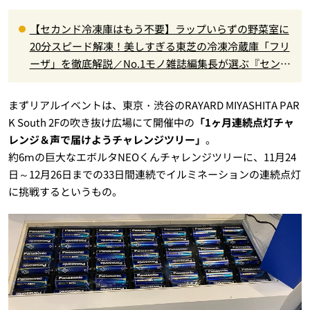
【セカンド冷凍庫はもう不要】ラップいらずの野菜室に
20分スピード解凍！美しすぎる東芝の冷凍冷蔵庫「フリ
ーザ」を徹底解説／No.1モノ雑誌編集長が選ぶ『センス
がいい家電』Vol.10
まずリアルイベントは、東京・渋谷のRAYARD MIYASHITA PAR
K South 2Fの吹き抜け広場にて開催中の
「1ヶ月連続点灯チャ
レンジ＆声で届けようチャレンジツリー」
。
約6ⅿの巨大なエボルタNEOくんチャレンジツリーに、11月24
日～12月26日までの33日間連続でイルミネーションの連続点灯
に挑戦するというもの。