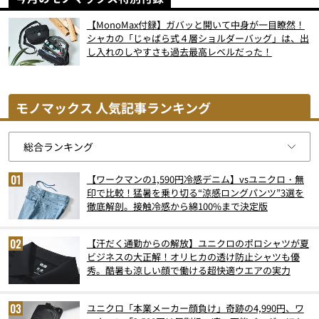
【MonoMax付録】ガバッと開いて中身が一目瞭然！
シャカの「じゃばら式４層ショルダーバッグ」は、出
し入れのしやすさも過去最高レベルだった！
モノマックス 人気記事ランキング
【ワークマンの1,590円冷感デニム】vsユニクロ・無
印で比較！猛暑を乗り切る“涼感ロングパンツ”3選を
徹底解剖。接触冷感から綿100%まで決定版
【汗だく通勤からの解放】ユニクロのポロシャツが夏
ビジネスの大正解！オリヒカの透け防止シャツも優
秀。酷暑も涼しい顔で働ける超快適ウエアの実力
ユニクロ「本業メーカー顔負け」奇跡の4,990円、ワ