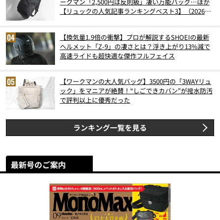
ークマン「2,500円は反則級」凄い万能バッグ…ほか
【リュックの人気記事ランキングベスト3】（2026年
6月版）
【換気量1.9倍の衝撃】プロが解説するSHOEIの最新
ヘルメット「Z-9」の凄さとは？浮き上がり13%減で
高速ライドも超快適な傑作フルフェイス
【ワークマンの大人気バッグ】3500円の「3WAYリュ
ック」をマニアが絶賛！“しごできカバン”が撥水防汚
で評判以上に優秀だった
ランキング一覧を見る
最新号のご案内