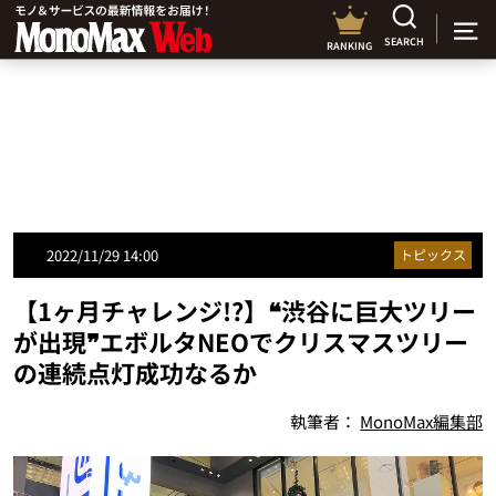
SEARCH
RANKING
2022/11/29 14:00
トピックス
【1ヶ月チャレンジ!?】❝渋谷に巨大ツリー
が出現❞エボルタNEOでクリスマスツリー
の連続点灯成功なるか
執筆者：
MonoMax編集部