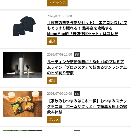
トピックス
2026/07/16 19:00
【寝床の熱を強制リセット】“エアコンなし”で
もぐっすり眠れる！ 熱帯夜を攻略する
MonoMax的「最強快眠セット」はコレだ
雑貨
2026/07/09 12:00
PR
ルーティンが感動体験に！Schickのプレミア
ムライン「プロジスタ」で始めるワンランク上
のヒゲ剃り習慣
雑貨
2026/07/09 10:00
PR
【家飲みおつまみはこれ一択】おつまみスナッ
ク不二家「ホームサクッと」で簡単＆極上の家
飲み体験
グルメ