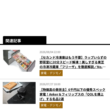
関連記事
2026/08/04 22:00
【セカンド冷凍庫はもう不要】ラップいらずの
野菜室に20分スピード解凍！美しすぎる東芝
の冷凍冷蔵庫「フリーザ」を徹底解説／No.1
モノ雑誌編集長が選ぶ『センスがいい家電』
家電・デジモノ
Vol.10
2026/07/27 18:00
【物価高の救世主】6千円以下の優秀スペック
家電！Anker＆フィリップスの「QOLを爆上
げ」する名品2選
家電・デジモノ