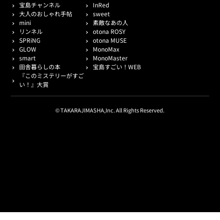
宝島チャンネル
InRed
大人のおしゃれ手帖
sweet
mini
素敵なあの人
リンネル
otona ROSY
SPRiNG
otona MUSE
GLOW
MonoMax
smart
MonoMaster
田舎暮らしの本
宝島すごい！WEB
『このミステリーがすご
い！』大賞
© TAKARAJIMASHA,Inc. All Rights Reserved.