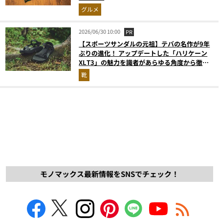
グルメ
2026/06/30 10:00
PR
【スポーツサンダルの元祖】テバの名作が9年
ぶりの進化！ アップデートした「ハリケーン
XLT3」の魅力を識者があらゆる角度から徹底
解説！
靴
モノマックス最新情報をSNSでチェック！