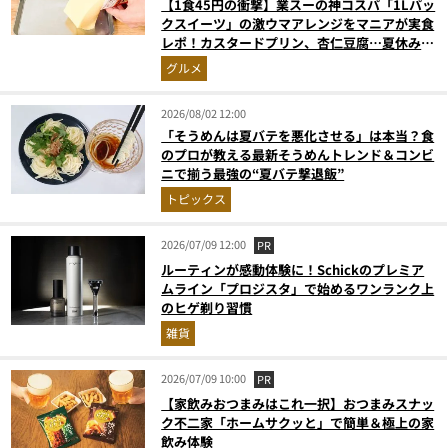
【1食45円の衝撃】業スーの神コスパ「1Lパッ
クスイーツ」の激ウマアレンジをマニアが実食
レポ！カスタードプリン、杏仁豆腐…夏休みの
おやつに最強すぎた
グルメ
2026/08/02 12:00
「そうめんは夏バテを悪化させる」は本当？食
のプロが教える最新そうめんトレンド＆コンビ
ニで揃う最強の“夏バテ撃退飯”
トピックス
2026/07/09 12:00
PR
ルーティンが感動体験に！Schickのプレミア
ムライン「プロジスタ」で始めるワンランク上
のヒゲ剃り習慣
雑貨
2026/07/09 10:00
PR
【家飲みおつまみはこれ一択】おつまみスナッ
ク不二家「ホームサクッと」で簡単＆極上の家
飲み体験