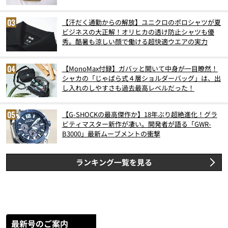
スト3】（2026年6月版）
【汗だく通勤からの解放】ユニクロのポロシャツが夏
ビジネスの大正解！オリヒカの透け防止シャツも優
秀。酷暑も涼しい顔で働ける超快適ウエアの実力
【MonoMax付録】ガバッと開いて中身が一目瞭然！
シャカの「じゃばら式４層ショルダーバッグ」は、出
し入れのしやすさも過去最高レベルだった！
【G-SHOCKの最高傑作か】18年ぶり超絶進化！グラ
ビティマスター新作が凄い。開発者が語る「GWR-
B3000」最新ムーブメントの衝撃
ランキング一覧を見る
最新号のご案内