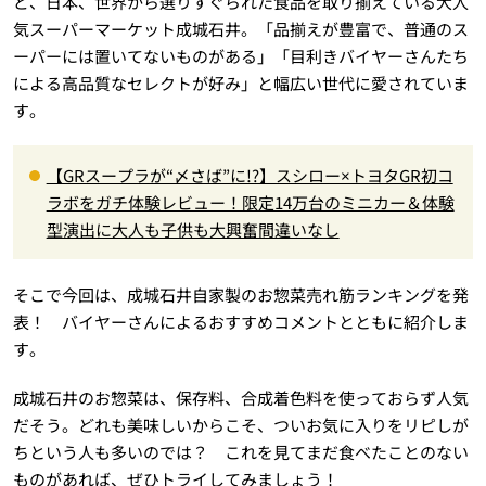
ど、日本、世界から選りすぐられた食品を取り揃えている大人
気スーパーマーケット成城石井。「品揃えが豊富で、普通のス
ーパーには置いてないものがある」「目利きバイヤーさんたち
による高品質なセレクトが好み」と幅広い世代に愛されていま
す。
【GRスープラが“〆さば”に!?】スシロー×トヨタGR初コ
ラボをガチ体験レビュー！限定14万台のミニカー＆体験
型演出に大人も子供も大興奮間違いなし
そこで今回は、成城石井自家製のお惣菜売れ筋ランキングを発
表！ バイヤーさんによるおすすめコメントとともに紹介しま
す。
成城石井のお惣菜は、保存料、合成着色料を使っておらず人気
だそう。どれも美味しいからこそ、ついお気に入りをリピしが
ちという人も多いのでは？ これを見てまだ食べたことのない
ものがあれば、ぜひトライしてみましょう！