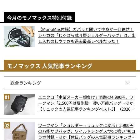
今月のモノマックス特別付録
【MonoMax付録】ガバッと開いて中身が一目瞭然！
シャカの「じゃばら式４層ショルダーバッグ」は、出
し入れのしやすさも過去最高レベルだった！
モノマックス 人気記事ランキング
ユニクロ「本業メーカー顔負け」奇跡の4,990円、ワ
ークマン「2,500円は反則級」凄い万能バッグ…ほか
【リュックの人気記事ランキングベスト3】（2026年
6月版）
ワークマン「ショルダー⇔リュックに変形」2,900円
の万能サブバッグ、ワイルドシングス“水に強い”初コ
ラボ付録…ほか【休日バッグの人気記事ランキングベ