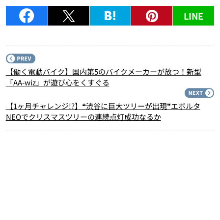
LINE
P
【働く電動バイク】国内第5のバイクメーカーが放つ！新型
「AA-wiz」が遊び心をくすぐる
N
【1ヶ月チャレンジ!?】❝渋谷に巨大ツリーが出現❞エボルタ
NEOでクリスマスツリーの連続点灯成功なるか