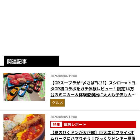
関連記事
2026/08/06 19:00
【GRスープラが“〆さば”に!?】スシロー×トヨ
タGR初コラボをガチ体験レビュー！限定14万
台のミニカー＆体験型演出に大人も子供も大興
奮間違いなし
グルメ
2026/08/05 12:00
特集
体験レポート
【夏のびくドンが大正解】巨大エビフライ×オ
ムバーグにハマりそう！びっくりドンキー夏限