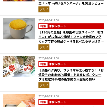
定「トマト弾けるハンバーグ」を実食レビュー
グルメ
2026/08/04 19:00
特集
体験レポート
【130円の至福】永谷園の伝説スイーツ「モコ
モコ」が12年ぶり復活！ファン大歓喜のマグ
カップで作る絶品ケーキを食べたらやっぱり最
高にウマかった
グルメ
2026/08/04 12:00
特集
体験レポート
【価格バグ再び】ファミマが太っ腹すぎ！「お
値段そのまま45%増量」を実食レポ。クレー
プは推定59%増の衝撃的な大盤振る舞い
グルメ
2026/08/03 12:00
特集
体験レポート