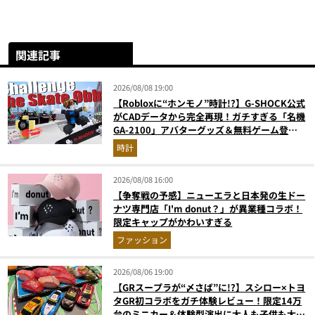
関連記事
2026/08/08 19:00
【Robloxに“ホンモノ”時計!?】G-SHOCK公式
がCADデータから完全再現！ガチすぎる「名機
GA-2100」アバターグッズ＆無料ゲーム登場
が見逃せない
時計
2026/08/08 16:00
【争奪戦の予感】ニューエラと日本発の生ドー
ナツ専門店「I'm donut？」が異業種コラボ！
限定キャップがかわいすぎる
ファッション
2026/08/06 19:00
【GRスープラが“〆さば”に!?】スシロー×トヨ
タGR初コラボをガチ体験レビュー！限定14万
台のミニカー＆体験型演出に大人も子供も大興