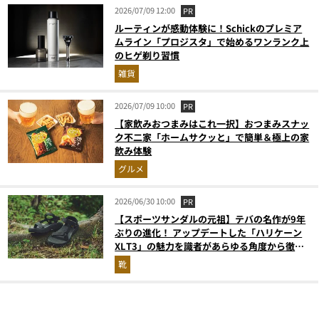
2026/07/09 12:00
PR
ルーティンが感動体験に！Schickのプレミア
ムライン「プロジスタ」で始めるワンランク上
のヒゲ剃り習慣
雑貨
2026/07/09 10:00
PR
【家飲みおつまみはこれ一択】おつまみスナッ
ク不二家「ホームサクッと」で簡単＆極上の家
飲み体験
グルメ
2026/06/30 10:00
PR
【スポーツサンダルの元祖】テバの名作が9年
ぶりの進化！ アップデートした「ハリケーン
XLT3」の魅力を識者があらゆる角度から徹底
解説！
靴