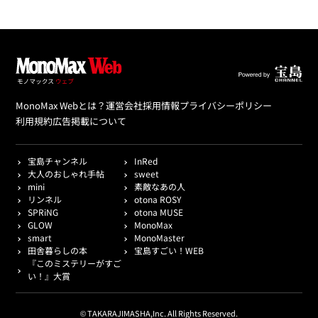
MonoMax Webとは？
運営会社
採用情報
プライバシーポリシー
利用規約
広告掲載について
宝島チャンネル
InRed
大人のおしゃれ手帖
sweet
mini
素敵なあの人
リンネル
otona ROSY
SPRiNG
otona MUSE
GLOW
MonoMax
smart
MonoMaster
田舎暮らしの本
宝島すごい！WEB
『このミステリーがすご
い！』大賞
© TAKARAJIMASHA,Inc. All Rights Reserved.