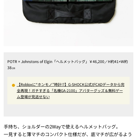
POTR × Johnstons of Elgin「ヘルメットバッグ」￥46,200／H約41×W約
38㎝
【Robloxに“ホンモノ”時計!?】G-SHOCK公式がCADデータから完
全再現！ガチすぎる「名機GA-2100」アバターグッズ＆無料ゲー
ム登場が見逃せない
手持ち、ショルダーの2Wayで使えるヘルメットバッグ。
一見すると薄マチのコンパクト仕様だが、底マチが広がるよう