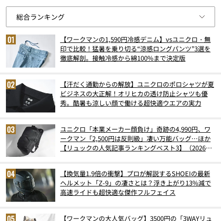
【ワークマンの1,590円冷感デニム】vsユニクロ・無
印で比較！猛暑を乗り切る“涼感ロングパンツ”3選を
徹底解剖。接触冷感から綿100%まで決定版
【汗だく通勤からの解放】ユニクロのポロシャツが夏
ビジネスの大正解！オリヒカの透け防止シャツも優
秀。酷暑も涼しい顔で働ける超快適ウエアの実力
ユニクロ「本業メーカー顔負け」奇跡の4,990円、ワ
ークマン「2,500円は反則級」凄い万能バッグ…ほか
【リュックの人気記事ランキングベスト3】（2026年
6月版）
【換気量1.9倍の衝撃】プロが解説するSHOEIの最新
ヘルメット「Z-9」の凄さとは？浮き上がり13%減で
高速ライドも超快適な傑作フルフェイス
【ワークマンの大人気バッグ】3500円の「3WAYリュ