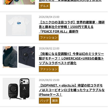
奮間違いなし
グルメ
2026/08/04 15:00
【ユニクロの注目コラボ】世界的建築家・隈研
吾と藤本壮介が参戦！1500円で買える
「PEACE FOR ALL」最新作
ファッション
2026/08/02 22:00
【街着になる空調服®】今季は幻のミリタリー
服がモチーフ！ LOWERCASE×URBSの最強ト
リプルコラボベストが進化
ファッション
2026/08/02 15:00
【SOPHNET. × objcts.io】待望の初コラボモ
ノはスコーピオンロゴを纏ったウェアラブルな
iPhoneケース！
バッグ
雑貨