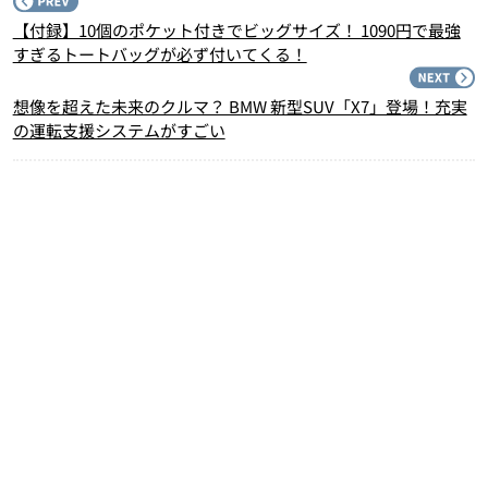
P
【付録】10個のポケット付きでビッグサイズ！ 1090円で最強
すぎるトートバッグが必ず付いてくる！
N
想像を超えた未来のクルマ？ BMW 新型SUV「X7」登場！充実
の運転支援システムがすごい