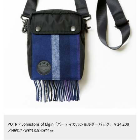
POTR × Johnstons of Elgin「バーティカルショルダーバッグ」￥24,200
／H約17×W約13.5×D約4㎝