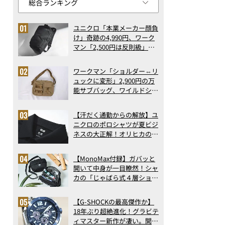
ユニクロ「本業メーカー顔負
け」奇跡の4,990円、ワーク
マン「2,500円は反則級」凄
い万能バッグ…ほか【リュッ
クの人気記事ランキングベス
ワークマン「ショルダー⇔リ
ト3】（2026年6月版）
ュックに変形」2,900円の万
能サブバッグ、ワイルドシン
グス“水に強い”初コラボ付
録…ほか【休日バッグの人気
【汗だく通勤からの解放】ユ
記事ランキングベスト3】
ニクロのポロシャツが夏ビジ
（2026年6月版）
ネスの大正解！オリヒカの透
け防止シャツも優秀。酷暑も
涼しい顔で働ける超快適ウエ
【MonoMax付録】ガバッと
アの実力
開いて中身が一目瞭然！シャ
カの「じゃばら式４層ショル
ダーバッグ」は、出し入れの
しやすさも過去最高レベルだ
【G-SHOCKの最高傑作か】
った！
18年ぶり超絶進化！グラビテ
ィマスター新作が凄い。開発