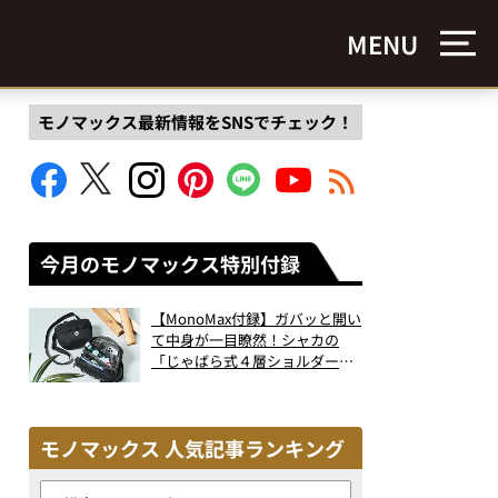
MENU
モノマックス最新情報をSNSでチェック！
今月のモノマックス特別付録
【MonoMax付録】ガバッと開い
て中身が一目瞭然！シャカの
「じゃばら式４層ショルダーバ
ッグ」は、出し入れのしやすさ
も過去最高レベルだった！
モノマックス 人気記事ランキング