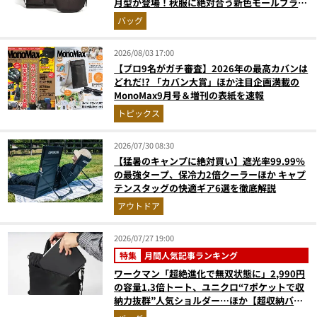
月型が登場！秋服に絶対合う新色モールブラウ
ンが傑作
バッグ
2026/08/03 17:00
【プロ9名がガチ審査】2026年の最高カバンは
どれだ!? 「カバン大賞」ほか注目企画満載の
MonoMax9月号＆増刊の表紙を速報
トピックス
2026/07/30 08:30
【猛暑のキャンプに絶対買い】遮光率99.99％
の最強タープ、保冷力2倍クーラーほか キャプ
テンスタッグの快適ギア6選を徹底解説
アウトドア
2026/07/27 19:00
特集
月間人気記事ランキング
ワークマン「超絶進化で無双状態に」2,990円
の容量1.3倍トート、ユニクロ“7ポケットで収
納力抜群”人気ショルダー…ほか【超収納バッ
グの人気記事ランキングベスト3】（2026年6