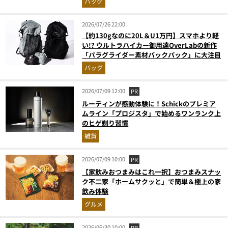
バッグ
月版）
2026/07/26 22:00
【約130gなのに20L＆U1万円】スマホより軽
い!? ウルトラハイカー御用達OverLabの新作
「パラグライダー素材バックパック」に大注目
バッグ
2026/07/09 12:00
PR
ルーティンが感動体験に！Schickのプレミア
ムライン「プロジスタ」で始めるワンランク上
のヒゲ剃り習慣
雑貨
2026/07/09 10:00
PR
【家飲みおつまみはこれ一択】おつまみスナッ
ク不二家「ホームサクッと」で簡単＆極上の家
飲み体験
グルメ
2026/06/30 10:00
PR