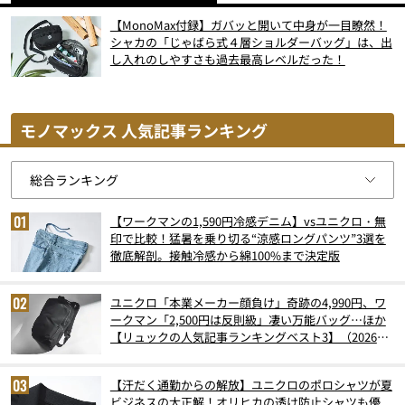
【MonoMax付録】ガバッと開いて中身が一目瞭然！
シャカの「じゃばら式４層ショルダーバッグ」は、出
し入れのしやすさも過去最高レベルだった！
モノマックス 人気記事ランキング
【ワークマンの1,590円冷感デニム】vsユニクロ・無
印で比較！猛暑を乗り切る“涼感ロングパンツ”3選を
徹底解剖。接触冷感から綿100%まで決定版
ユニクロ「本業メーカー顔負け」奇跡の4,990円、ワ
ークマン「2,500円は反則級」凄い万能バッグ…ほか
【リュックの人気記事ランキングベスト3】（2026年
6月版）
【汗だく通勤からの解放】ユニクロのポロシャツが夏
ビジネスの大正解！オリヒカの透け防止シャツも優