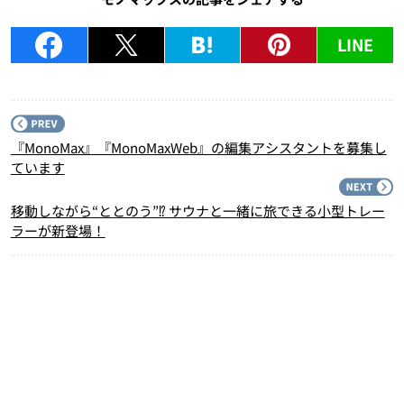
LINE
P
『MonoMax』『MonoMaxWeb』の編集アシスタントを募集し
ています
N
移動しながら“ととのう”⁉︎ サウナと一緒に旅できる小型トレー
ラーが新登場！