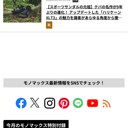
【スポーツサンダルの元祖】テバの名作が9年
ぶりの進化！ アップデートした「ハリケーン
XLT3」の魅力を識者があらゆる角度から徹底
解説！
靴
モノマックス最新情報をSNSでチェック！
今月のモノマックス特別付録