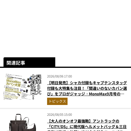
関連記事
2026/08/06 17:00
【明日発売】シャカ付録もキャプテンスタッグ
付録も大特集も注目！「間違いのないカバン選
び」をプロがジャッジ・MonoMax9月号の目
次を公開
トピックス
2026/08/05 15:00
【大人のオンオフ最強鞄】アントラックの
「CITY/DS」に現代版ヘルメットバッグ＆三日