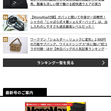
秀。酷暑も涼しい顔で働ける超快適ウエアの実力
【MonoMax付録】ガバッと開いて中身が一目瞭然！
シャカの「じゃばら式４層ショルダーバッグ」は、出
し入れのしやすさも過去最高レベルだった！
ワークマン「ショルダー⇔リュックに変形」2,900円
の万能サブバッグ、ワイルドシングス“水に強い”初コ
ラボ付録…ほか【休日バッグの人気記事ランキングベ
スト3】（2026年6月版）
ランキング一覧を見る
最新号のご案内