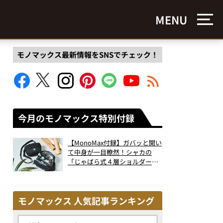
MENU
モノマックス最新情報をSNSでチェック！
今月のモノマックス特別付録
【MonoMax付録】ガバッと開い
て中身が一目瞭然！シャカの
「じゃばら式４層ショルダーバ
ッグ」は、出し入れのしやすさ
も過去最高レベルだった！
モノマックス 人気記事ランキング