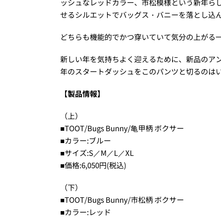
ッシュなレッドカラー、市松模様という新年らし
せるシルエットでバッグス・バニーを落とし込ん
どちらも機能的でかつ穿いていて気分の上がる
新しい年を気持ちよく迎えるために、新品のアン
年のスタートダッシュをこのパンツと切るのは
【製品情報】
（上）
■TOOT/Bugs Bunny/⻲甲柄 ボクサー
■カラー:ブルー
■サイズ:S／M／L／XL
■価格:6,050円(税込)
（下）
■TOOT/Bugs Bunny/市松柄 ボクサー
■カラー:レッド