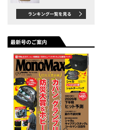
グス“水に強い”初コラボ付
録…ほか【休日バッグの人気
ランキング一覧を見る
記事ランキングベスト3】
（2026年6月版）
最新号のご案内