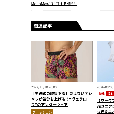
MonoMaxが注目する4選！
関連記事
2022/11/10 20:00
2026/08/08
【主役級の勝負下着】見えないオシ
特集
涼し
ャレが気分を上げる！“ヴェラロ
【ワークマ
フ”のアンダーウェア
vsユニ
つき＆ニ
ファッション