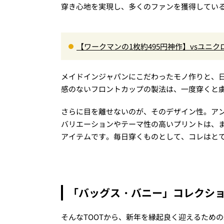
穿き心地を実現し、多くのファンを獲得している
【ワークマンの1枚約495円神作】vsユニ
ナー”3選を徹底解剖。あなたに最適な1着は
メイドインジャパンにこだわったモノ作りと、
感のないフロントカップの製法は、一度穿くと
さらに目を離せないのが、そのデザイン性。ア
バリエーションやテーマ性の高いプリントは、
アイテムです。毎日穿くものとして、コレはと
「バッグス・バニー」コレクショ
そんなTOOTから、新年を縁起良く迎えるため