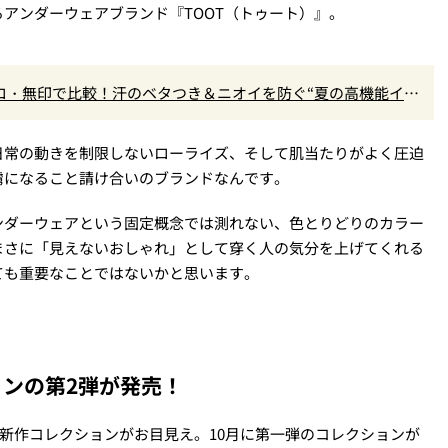
アンダーウェアブランド『TOOT（トゥート）』。
クロ・無印で比較！汗のベタつき＆ニオイを防ぐ“夏の高機能イン
？
日常の動きを制限しないローライズ、そして肌当たりがよく圧迫
虜になること請け合いのブランドなんです。
ンダーウェアという固定概念では測れない、色とりどりのカラー
まさに「見えないおしゃれ」として穿く人の気分を上げてくれる
ても重要なことではないかと思います。
ンの第2弾が発売！
の新作コレクションがお目見え。10月に第一弾のコレクションが