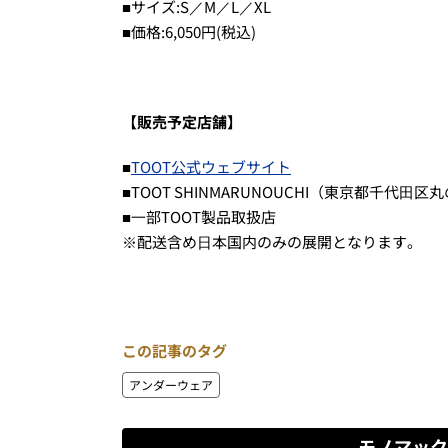
■サイズ:S／M／L／XL
■価格:6,050円(税込)
【販売予定店舗】
■
TOOT公式ウェブサイト
■TOOT SHINMARUNOUCHI（東京都千代⽥区丸の
■⼀部TOOT製品取扱店
※配送含め⽇本国内のみの展開となります。
この記事のタグ
アンダーウェア
モノマック