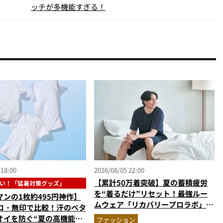
ッチが多機能すぎる！
 18:00
2026/08/05 22:00
【累計50万着突破】夏の蓄積疲労
い！「猛暑対策グッズ」
を“着るだけ”リセット！最強ルー
ンの1枚約495円神作】
ムウェア「リカバリープロラボ」に
クロ・無印で比較！汗のベタ
新色登場
オイを防ぐ“夏の高機能イ
ファッション