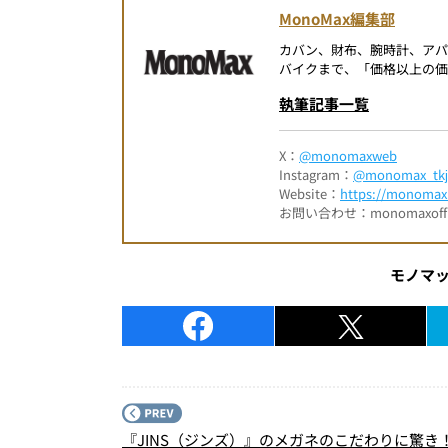
MonoMax編集部
カバン、財布、腕時計、ア
バイクまで、「価格以上の価
執筆記事一覧
X：
@monomaxweb
Instagram：
@monomax_tkj
Website：
https://monomax.
お問い合わせ：monomaxofficia
モノマ
『JINS（ジンズ）』のメガネのこだわりに驚き