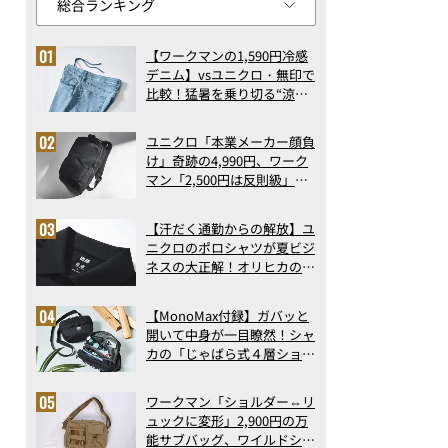
【ワークマンの1,590円冷感
デニム】vsユニクロ・無印で
比較！猛暑を乗り切る“涼感
ロングパンツ”3選を徹底解
剖。接触冷感から綿100%ま
ユニクロ「本業メーカー顔負
で決定版
け」奇跡の4,990円、ワーク
マン「2,500円は反則級」凄
い万能バッグ…ほか【リュッ
クの人気記事ランキングベス
【汗だく通勤からの解放】ユ
ト3】（2026年6月版）
ニクロのポロシャツが夏ビジ
ネスの大正解！オリヒカの透
け防止シャツも優秀。酷暑も
涼しい顔で働ける超快適ウエ
【MonoMax付録】ガバッと
アの実力
開いて中身が一目瞭然！シャ
カの「じゃばら式４層ショル
ダーバッグ」は、出し入れの
しやすさも過去最高レベルだ
ワークマン「ショルダー⇔リ
った！
ュックに変形」2,900円の万
能サブバッグ、ワイルドシン