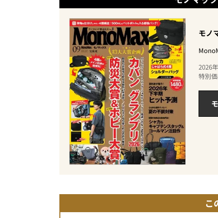
モノマ
Mon
202
特別価
モ
こ