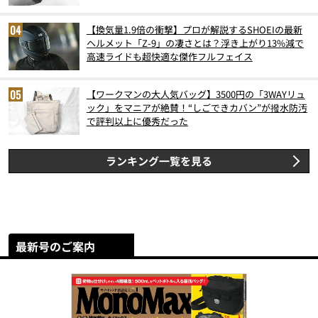
6月版）
【換気量1.9倍の衝撃】プロが解説するSHOEIの最新
ヘルメット「Z-9」の凄さとは？浮き上がり13%減で
高速ライドも超快適な傑作フルフェイス
【ワークマンの大人気バッグ】3500円の「3WAYリュ
ック」をマニアが絶賛！“しごできカバン”が撥水防汚
で評判以上に優秀だった
ランキング一覧を見る
最新号のご案内