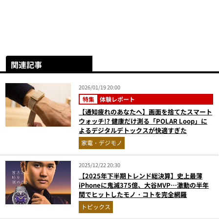
関連記事
2026/01/19 20:00
特集
体験レポート
【通知疲れのあなたへ】画面を捨てたスマート
ウォッチ!? 健康だけ測る「POLAR Loop」に
よるデジタルデトックスが快適すぎた
家電・デジモノ
2025/12/22 20:30
【2025年下半期トレンド総決算】史上最薄
iPhoneに鬼滅375億、大谷MVP…激動の半年
間でヒットしたモノ・コトを完全網羅
トピックス