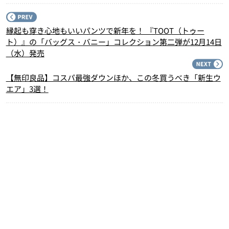
P
縁起も穿き心地もいいパンツで新年を！ 『TOOT（トゥー
ト）』の「バッグス・バニー」コレクション第二弾が12月14日
（水）発売
N
【無印良品】コスパ最強ダウンほか、この冬買うべき「新生ウ
エア」3選！