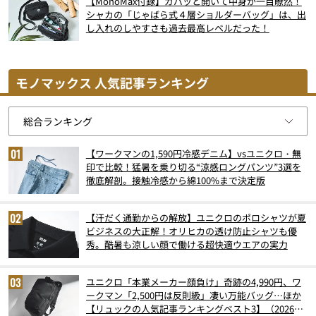
【MonoMax付録】ガバッと開いて中身が一目瞭然！
シャカの「じゃばら式４層ショルダーバッグ」は、出
し入れのしやすさも過去最高レベルだった！
モノマックス 人気記事ランキング
【ワークマンの1,590円冷感デニム】vsユニクロ・無
印で比較！猛暑を乗り切る“涼感ロングパンツ”3選を
徹底解剖。接触冷感から綿100%まで決定版
【汗だく通勤からの解放】ユニクロのポロシャツが夏
ビジネスの大正解！オリヒカの透け防止シャツも優
秀。酷暑も涼しい顔で働ける超快適ウエアの実力
ユニクロ「本業メーカー顔負け」奇跡の4,990円、ワ
ークマン「2,500円は反則級」凄い万能バッグ…ほか
【リュックの人気記事ランキングベスト3】（2026年