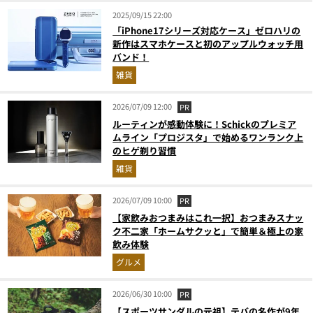
2025/09/15 22:00
「iPhone17シリーズ対応ケース」ゼロハリの
新作はスマホケースと初のアップルウォッチ用
バンド！
雑貨
2026/07/09 12:00
PR
ルーティンが感動体験に！Schickのプレミア
ムライン「プロジスタ」で始めるワンランク上
のヒゲ剃り習慣
雑貨
2026/07/09 10:00
PR
【家飲みおつまみはこれ一択】おつまみスナッ
ク不二家「ホームサクッと」で簡単＆極上の家
飲み体験
グルメ
2026/06/30 10:00
PR
【スポーツサンダルの元祖】テバの名作が9年