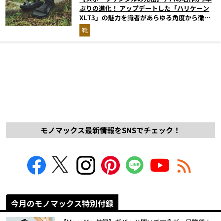
ぶりの進化！ アップデートした「ハリケーン
XLT3」の魅力を識者があらゆる角度から徹底
解説！
靴
モノマックス最新情報をSNSでチェック！
今月のモノマックス特別付録