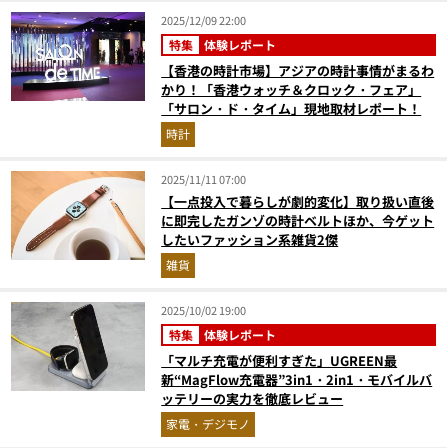
2025/12/09 22:00
特集
体験レポート
【香港の時計市場】アジアの時計事情がまるわ
かり！「香港ウォッチ＆クロック・フェア」
「サロン・ド・タイム」現地取材レポート！
時計
2025/11/11 07:00
【一点投入で暮らしが劇的変化】取り扱い直後
に即完したガンゾの時計ベルトほか、今ゲット
したいファッション系雑貨2傑
雑貨
2025/10/02 19:00
特集
体験レポート
「マルチ充電が便利すぎた」UGREEN最
新“MagFlow充電器”3in1・2in1・モバイルバ
ッテリーの実力を徹底レビュー
家電・デジモノ