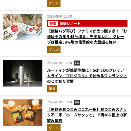
高にウマかった
グルメ
2026/08/04 12:00
特集
体験レポート
【価格バグ再び】ファミマが太っ腹すぎ！「お
値段そのまま45%増量」を実食レポ。クレー
プは推定59%増の衝撃的な大盤振る舞い
グルメ
2026/07/09 12:00
PR
ルーティンが感動体験に！Schickのプレミア
ムライン「プロジスタ」で始めるワンランク上
のヒゲ剃り習慣
雑貨
2026/07/09 10:00
PR
【家飲みおつまみはこれ一択】おつまみスナッ
ク不二家「ホームサクッと」で簡単＆極上の家
飲み体験
グルメ