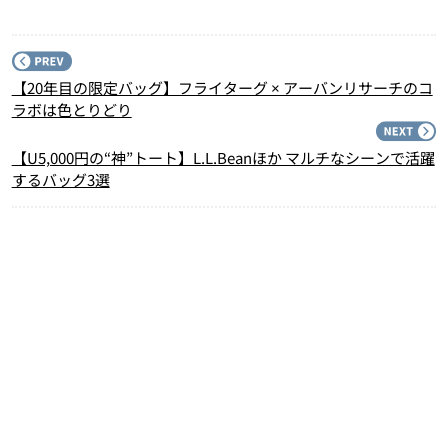
P
【20年目の限定バッグ】フライターグ × アーバンリサーチのコ
ラボは色とりどり
N
【U5,000円の“神”トート】L.L.Beanほか マルチなシーンで活躍
するバッグ3選