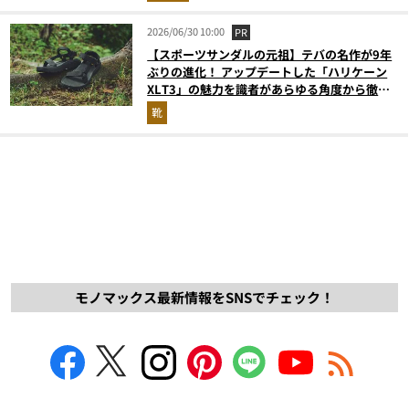
2026/06/30 10:00
PR
【スポーツサンダルの元祖】テバの名作が9年
ぶりの進化！ アップデートした「ハリケーン
XLT3」の魅力を識者があらゆる角度から徹底
解説！
靴
モノマックス最新情報をSNSでチェック！