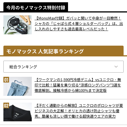
今月のモノマックス特別付録
【MonoMax付録】ガバッと開いて中身が一目瞭然！
シャカの「じゃばら式４層ショルダーバッグ」は、出
し入れのしやすさも過去最高レベルだった！
モノマックス 人気記事ランキング
【ワークマンの1,590円冷感デニム】vsユニクロ・無
印で比較！猛暑を乗り切る“涼感ロングパンツ”3選を
徹底解剖。接触冷感から綿100%まで決定版
【汗だく通勤からの解放】ユニクロのポロシャツが夏
ビジネスの大正解！オリヒカの透け防止シャツも優
秀。酷暑も涼しい顔で働ける超快適ウエアの実力