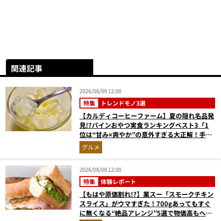
関連記事
2026/08/09 12:00
特集
トレンドモノ3選
【カルディコーヒーファーム】夏の隠れ名品発
見!?パインおやつ実食ランキングベスト3「1
位は“甘み×爽やか”の意外すぎる大正解！手が
止まらない『かりんとう』」
グルメ
2026/08/08 12:00
特集
体験レポート
【もはや原価割れ!?】業スー「スモークチキン
スライス」がウマすぎた！700gあってもすぐ
に無くなる“絶品アレンジ”5選で物価高もへっ