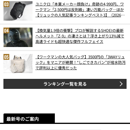
ユニクロ「本業メーカー顔負け」奇跡の4,990円、ワ
ークマン「2,500円は反則級」凄い万能バッグ…ほか
【リュックの人気記事ランキングベスト3】（2026年
6月版）
【換気量1.9倍の衝撃】プロが解説するSHOEIの最新
ヘルメット「Z-9」の凄さとは？浮き上がり13%減で
高速ライドも超快適な傑作フルフェイス
【ワークマンの大人気バッグ】3500円の「3WAYリュ
ック」をマニアが絶賛！“しごできカバン”が撥水防汚
で評判以上に優秀だった
ランキング一覧を見る
最新号のご案内