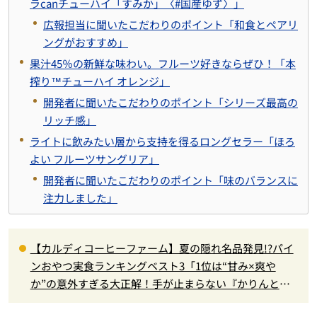
ラcanチューハイ「すみか」〈#国産ゆず〉」
広報担当に聞いたこだわりのポイント「和食とペアリ
ングがおすすめ」
果汁45％の新鮮な味わい。フルーツ好きならぜひ！「本
搾り™チューハイ オレンジ」
開発者に聞いたこだわりのポイント「シリーズ最高の
リッチ感」
ライトに飲みたい層から支持を得るロングセラー「ほろ
よい フルーツサングリア」
開発者に聞いたこだわりのポイント「味のバランスに
注力しました」
【カルディコーヒーファーム】夏の隠れ名品発見!?パイ
ンおやつ実食ランキングベスト3「1位は“甘み×爽や
か”の意外すぎる大正解！手が止まらない『かりんと
う』」