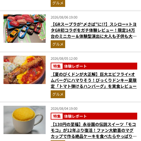
ちゃら
グルメ
2026/08/06 19:00
【GRスープラが“〆さば”に!?】スシロー×トヨ
タGR初コラボをガチ体験レビュー！限定14万
台のミニカー＆体験型演出に大人も子供も大興
奮間違いなし
グルメ
2026/08/05 12:00
特集
体験レポート
【夏のびくドンが大正解】巨大エビフライ×オ
ムバーグにハマりそう！びっくりドンキー夏限
定「トマト弾けるハンバーグ」を実食レビュー
グルメ
2026/08/04 19:00
特集
体験レポート
【130円の至福】永谷園の伝説スイーツ「モコ
モコ」が12年ぶり復活！ファン大歓喜のマグ
カップで作る絶品ケーキを食べたらやっぱり最