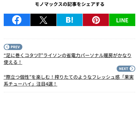
モノマックスの記事をシェアする
LINE
P
“足に巻くコタツ⁉︎”ライソンの省電力パーソナル暖房がかなり
使える！
N
“際立つ個性”を楽しむ！搾りたてのようなフレッシュ感「果実
系チューハイ」注目4選！