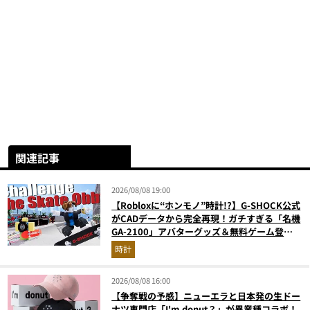
関連記事
2026/08/08 19:00
【Robloxに“ホンモノ”時計!?】G-SHOCK公式
がCADデータから完全再現！ガチすぎる「名機
GA-2100」アバターグッズ＆無料ゲーム登場
が見逃せない
時計
2026/08/08 16:00
【争奪戦の予感】ニューエラと日本発の生ドー
ナツ専門店「I'm donut？」が異業種コラボ！