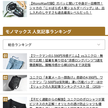
【MonoMax付録】ガバッと開いて中身が一目瞭然！
シャカの「じゃばら式４層ショルダーバッグ」は、出
し入れのしやすさも過去最高レベルだった！
モノマックス 人気記事ランキング
【ワークマンの1,590円冷感デニム】vsユニクロ・無
印で比較！猛暑を乗り切る“涼感ロングパンツ”3選を
徹底解剖。接触冷感から綿100%まで決定版
ユニクロ「本業メーカー顔負け」奇跡の4,990円、ワ
ークマン「2,500円は反則級」凄い万能バッグ…ほか
【リュックの人気記事ランキングベスト3】（2026年
6月版）
【汗だく通勤からの解放】ユニクロのポロシャツが夏
ビジネスの大正解！オリヒカの透け防止シャツも優