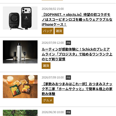
2026/08/02 15:00
【SOPHNET. × objcts.io】待望の初コラボモ
ノはスコーピオンロゴを纏ったウェアラブルな
iPhoneケース！
バッグ
雑貨
2026/07/09 12:00
PR
ルーティンが感動体験に！Schickのプレミア
ムライン「プロジスタ」で始めるワンランク上
のヒゲ剃り習慣
雑貨
2026/07/09 10:00
PR
【家飲みおつまみはこれ一択】おつまみスナッ
ク不二家「ホームサクッと」で簡単＆極上の家
飲み体験
グルメ
2026/06/30 10:00
PR