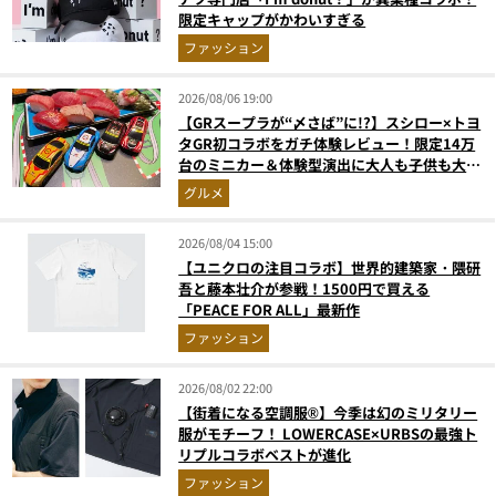
限定キャップがかわいすぎる
ファッション
2026/08/06 19:00
【GRスープラが“〆さば”に!?】スシロー×トヨ
タGR初コラボをガチ体験レビュー！限定14万
台のミニカー＆体験型演出に大人も子供も大興
奮間違いなし
グルメ
2026/08/04 15:00
【ユニクロの注目コラボ】世界的建築家・隈研
吾と藤本壮介が参戦！1500円で買える
「PEACE FOR ALL」最新作
ファッション
2026/08/02 22:00
【街着になる空調服®】今季は幻のミリタリー
服がモチーフ！ LOWERCASE×URBSの最強ト
リプルコラボベストが進化
ファッション