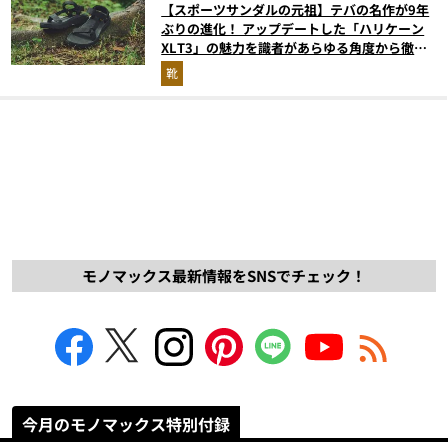
【スポーツサンダルの元祖】テバの名作が9年
ぶりの進化！ アップデートした「ハリケーン
XLT3」の魅力を識者があらゆる角度から徹底
解説！
靴
モノマックス最新情報をSNSでチェック！
今月のモノマックス特別付録