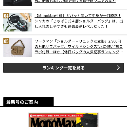
秀。酷暑も涼しい顔で働ける超快適ウエアの実力
【MonoMax付録】ガバッと開いて中身が一目瞭然！
シャカの「じゃばら式４層ショルダーバッグ」は、出
し入れのしやすさも過去最高レベルだった！
ワークマン「ショルダー⇔リュックに変形」2,900円
の万能サブバッグ、ワイルドシングス“水に強い”初コ
ラボ付録…ほか【休日バッグの人気記事ランキングベ
スト3】（2026年6月版）
ランキング一覧を見る
最新号のご案内