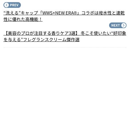
P
“洗える”キャップ「WWS×NEW ERA®」コラボは撥水性と速乾
性に優れた高機能！
N
【美容のプロが注目する香りケア3選】 冬こそ使いたい“好印象
を与える”フレグランスクリーム傑作選