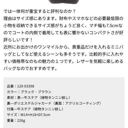
では一体何が重宝すると評判なのか？
理由はサイズ感にあります。財布やスマホなどの必要最低限の
小物を収納できるサイズ感がちょうど良く、マチ幅も7.5cmな
のでコートの内側で着用しても表に響かないコンパクトさが好
評らしいです！
近所にお出かけのワンマイルから、貴重品だけを入れるミニバ
ッグとしてなど使えるシーンも多そうです。比較的手に入れや
すい価格帯なのもの魅力の１つです。レザーを気軽に楽しめる
バッグなのでおすすめです。
品番：120-03308
カラー：ブラック・ブラウン
素材：表―牛ステア（植物タンニン鞣し）
裏―ポリエステルジャカード（裏面：アクリルコーティング）
付属―牛ステア（植物タンニン鞣し）
サイズ：W14×H18×D7.5cm
重量：226g