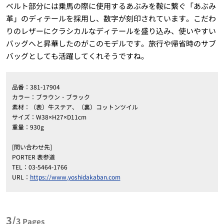
ベルト部分には乗馬の際に使用するあぶみを鞍に繋ぐ「あぶみ
革」のディテールを採用し、数字が刻印されています。こだわ
りのレザーにクラシカルなディテールを盛り込み、使いやすい
バッグへと昇華したのがこのモデルです。旅行や帰省時のサブ
バッグとしても活躍してくれそうですね。
品番：381-17904
カラー：ブラウン・ブラック
素材：（表）牛ステア、（裏）コットンツイル
サイズ：W38×H27×D11cm
重量：930g
[問い合わせ先]
PORTER 表参道
TEL：03-5464-1766
URL：
https://www.yoshidakaban.com
3/
3
Pages