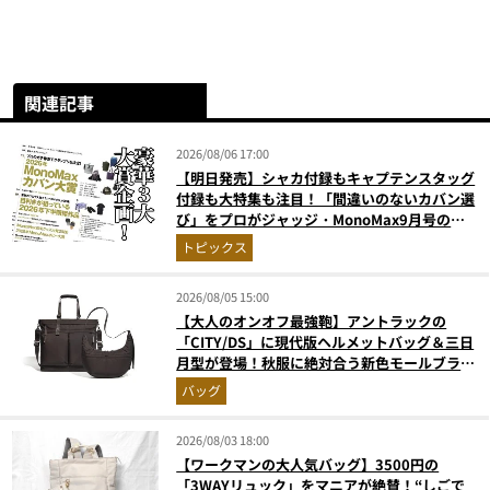
関連記事
2026/08/06 17:00
【明日発売】シャカ付録もキャプテンスタッグ
付録も大特集も注目！「間違いのないカバン選
び」をプロがジャッジ・MonoMax9月号の目
次を公開
トピックス
2026/08/05 15:00
【大人のオンオフ最強鞄】アントラックの
「CITY/DS」に現代版ヘルメットバッグ＆三日
月型が登場！秋服に絶対合う新色モールブラウ
ンが傑作
バッグ
2026/08/03 18:00
【ワークマンの大人気バッグ】3500円の
「3WAYリュック」をマニアが絶賛！“しごで