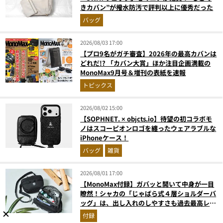
きカバン”が撥水防汚で評判以上に優秀だった
バッグ
2026/08/03 17:00
【プロ9名がガチ審査】2026年の最高カバンは
どれだ!? 「カバン大賞」ほか注目企画満載の
MonoMax9月号＆増刊の表紙を速報
トピックス
2026/08/02 15:00
【SOPHNET. × objcts.io】待望の初コラボモ
ノはスコーピオンロゴを纏ったウェアラブルな
iPhoneケース！
バッグ
雑貨
2026/08/01 17:00
【MonoMax付録】ガバッと開いて中身が一目
瞭然！シャカの「じゃばら式４層ショルダーバ
ッグ」は、出し入れのしやすさも過去最高レベ
ルだった！
付録