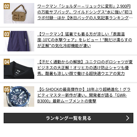
ワークマン「ショルダー⇔リュックに変形」2,900円
の万能サブバッグ、ワイルドシングス“水に強い”初コ
ラボ付録…ほか【休日バッグの人気記事ランキングベ
スト3】（2026年6月版）
【ワークマン】猛暑でも着る方が涼しい「表面温
度-10℃の氷撃ウェア」をレビュー！“腕だけ濡らすの
が正解”の気化冷却機能が凄い
【汗だく通勤からの解放】ユニクロのポロシャツが夏
ビジネスの大正解！オリヒカの透け防止シャツも優
秀。酷暑も涼しい顔で働ける超快適ウエアの実力
【G-SHOCKの最高傑作か】18年ぶり超絶進化！グラ
ビティマスター新作が凄い。開発者が語る「GWR-
B3000」最新ムーブメントの衝撃
ランキング一覧を見る