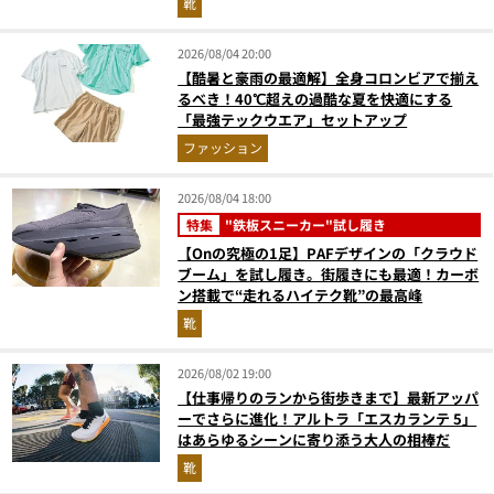
靴
2026/08/04 20:00
【酷暑と豪雨の最適解】全身コロンビアで揃え
るべき！40℃超えの過酷な夏を快適にする
「最強テックウエア」セットアップ
ファッション
2026/08/04 18:00
特集
"鉄板スニーカー"試し履き
【Onの究極の1足】PAFデザインの「クラウド
ブーム」を試し履き。街履きにも最適！カーボ
ン搭載で“走れるハイテク靴”の最高峰
靴
2026/08/02 19:00
【仕事帰りのランから街歩きまで】最新アッパ
ーでさらに進化！アルトラ「エスカランテ 5」
はあらゆるシーンに寄り添う大人の相棒だ
靴