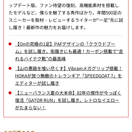
ップデート版、ファン待望の復刻、高機能素材を搭載し
たモデルなど、僕らを魅了する秀作ばかり。年間500足の
スニーカーを取材・レビューするライターが“一足”先に試
し履き！最新作の魅力をお届けします。
【Onの究極の1足】PAFデザインの「クラウドブー
ム」を試し履き。街履きにも最適！カーボン搭載で“走
れるハイテク靴”の最高峰
【山の悪路を喰い尽くす】Vibramメガグリップ搭載！
HOKAが放つ無敵のトレランギア「SPEEDGOAT 7」を
エディターが試し履き
【ニューバランス夏の大本命】82年の傑作が今っぽく
復活「GATOR RUN」を試し履き。レトロなイエロー
がたまらない！