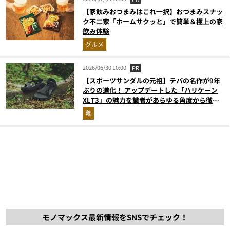
【家飲みおつまみはこれ一択】おつまみスナッ
ク不二家「ホームサクッと」で簡単＆極上の家
飲み体験
グルメ
2026/06/30 10:00
PR
【スポーツサンダルの元祖】テバの名作が9年
ぶりの進化！ アップデートした「ハリケーン
XLT3」の魅力を識者があらゆる角度から徹底
解説！
靴
モノマックス最新情報をSNSでチェック！