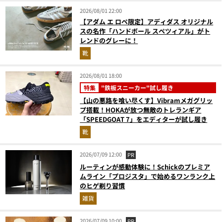
2026/08/01 22:00
【アダム エ ロペ限定】アディダス オリジナル
スの名作「ハンドボール スペツィアル」がト
レンドのグレーに！
靴
2026/08/01 18:00
特集
"鉄板スニーカー"試し履き
【山の悪路を喰い尽くす】Vibramメガグリッ
プ搭載！HOKAが放つ無敵のトレランギア
「SPEEDGOAT 7」をエディターが試し履き
靴
2026/07/09 12:00
PR
ルーティンが感動体験に！Schickのプレミア
ムライン「プロジスタ」で始めるワンランク上
のヒゲ剃り習慣
雑貨
2026/07/09 10:00
PR