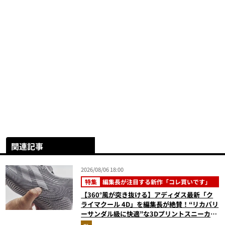
関連記事
2026/08/06 18:00
特集
編集長が注目する新作「コレ買いです」
【360°風が突き抜ける】アディダス最新「ク
ライマクール 4D」を編集長が絶賛！“リカバリ
ーサンダル級に快適”な3Dプリントスニーカー
『コレ買いです』Vol.173