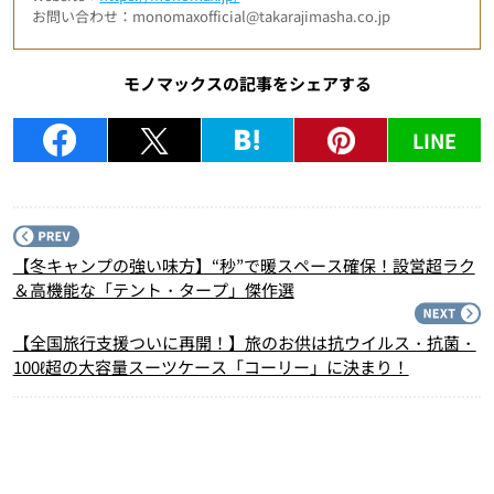
お問い合わせ：monomaxofficial@takarajimasha.co.jp
モノマックスの記事をシェアする
LINE
P
【冬キャンプの強い味方】“秒”で暖スペース確保！設営超ラク
＆高機能な「テント・タープ」傑作選
N
【全国旅行支援ついに再開！】旅のお供は抗ウイルス・抗菌・
100ℓ超の大容量スーツケース「コーリー」に決まり！