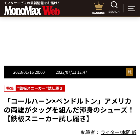
SEARCH
RANKING
2023/01/16 20:00
2023/07/11 12:47
靴
特集
"鉄板スニーカー"試し履き
「コールハーン×ペンドルトン」アメリカ
の両雄がタッグを組んだ渾身のシューズ！
【鉄板スニーカー試し履き】
執筆者：
ライター/本間 新