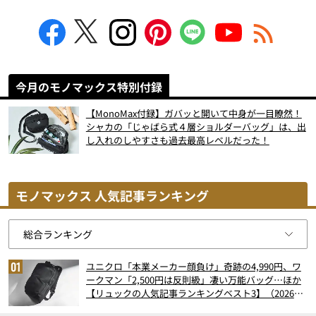
今月のモノマックス特別付録
【MonoMax付録】ガバッと開いて中身が一目瞭然！
シャカの「じゃばら式４層ショルダーバッグ」は、出
し入れのしやすさも過去最高レベルだった！
モノマックス 人気記事ランキング
ユニクロ「本業メーカー顔負け」奇跡の4,990円、ワ
ークマン「2,500円は反則級」凄い万能バッグ…ほか
【リュックの人気記事ランキングベスト3】（2026年
6月版）