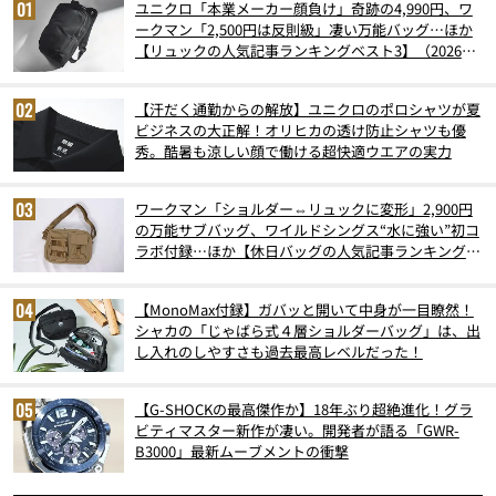
ユニクロ「本業メーカー顔負け」奇跡の4,990円、ワ
ークマン「2,500円は反則級」凄い万能バッグ…ほか
【リュックの人気記事ランキングベスト3】（2026年
6月版）
【汗だく通勤からの解放】ユニクロのポロシャツが夏
ビジネスの大正解！オリヒカの透け防止シャツも優
秀。酷暑も涼しい顔で働ける超快適ウエアの実力
ワークマン「ショルダー⇔リュックに変形」2,900円
の万能サブバッグ、ワイルドシングス“水に強い”初コ
ラボ付録…ほか【休日バッグの人気記事ランキングベ
スト3】（2026年6月版）
【MonoMax付録】ガバッと開いて中身が一目瞭然！
シャカの「じゃばら式４層ショルダーバッグ」は、出
し入れのしやすさも過去最高レベルだった！
【G-SHOCKの最高傑作か】18年ぶり超絶進化！グラ
ビティマスター新作が凄い。開発者が語る「GWR-
B3000」最新ムーブメントの衝撃