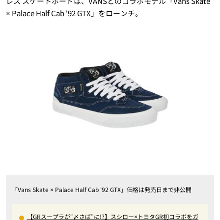
レス スケートボードは、VANSとのコラボモデル「Vans Skate
× Palace Half Cab '92 GTX」をローンチ。
「Vans Skate × Palace Half Cab '92 GTX」価格は発売日まで非公開
【GRスープラが“〆さば”に!?】スシロー×トヨタGR初コラボをガ