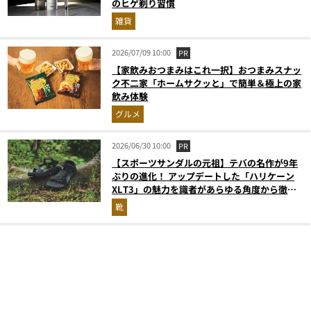
のヒゲ剃り習慣
雑貨
2026/07/09 10:00
PR
【家飲みおつまみはこれ一択】おつまみスナッ
ク不二家「ホームサクッと」で簡単＆極上の家
飲み体験
グルメ
2026/06/30 10:00
PR
【スポーツサンダルの元祖】テバの名作が9年
ぶりの進化！ アップデートした「ハリケーン
XLT3」の魅力を識者があらゆる角度から徹底
解説！
靴