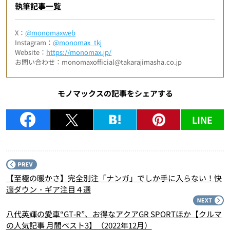
執筆記事一覧
X：
@monomaxweb
Instagram：
@monomax_tkj
Website：
https://monomax.jp/
お問い合わせ：monomaxofficial@takarajimasha.co.jp
モノマックスの記事をシェアする
LINE
P
【至極の暖かさ】完全別注「ナンガ」でしか手に入らない！快
適ダウン・ギア注目４選
N
八代英輝の愛車“GT-R”、お得なアクアGR SPORTほか【クルマ
の人気記事 月間ベスト3】（2022年12月）