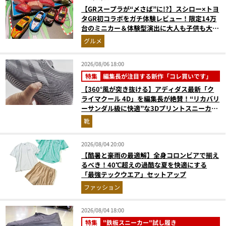
【GRスープラが“〆さば”に!?】スシロー×トヨ
タGR初コラボをガチ体験レビュー！限定14万
台のミニカー＆体験型演出に大人も子供も大興
奮間違いなし
グルメ
2026/08/06 18:00
特集
編集長が注目する新作「コレ買いです」
【360°風が突き抜ける】アディダス最新「ク
ライマクール 4D」を編集長が絶賛！“リカバリ
ーサンダル級に快適”な3Dプリントスニーカー
『コレ買いです』Vol.173
靴
2026/08/04 20:00
【酷暑と豪雨の最適解】全身コロンビアで揃え
るべき！40℃超えの過酷な夏を快適にする
「最強テックウエア」セットアップ
ファッション
2026/08/04 18:00
特集
"鉄板スニーカー"試し履き