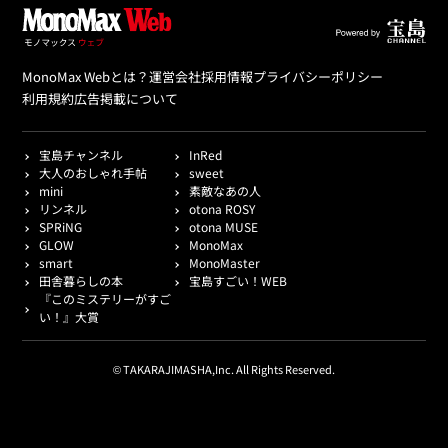
MonoMax Webとは？
運営会社
採用情報
プライバシーポリシー
利用規約
広告掲載について
宝島チャンネル
InRed
大人のおしゃれ手帖
sweet
mini
素敵なあの人
リンネル
otona ROSY
SPRiNG
otona MUSE
GLOW
MonoMax
smart
MonoMaster
田舎暮らしの本
宝島すごい！WEB
『このミステリーがすご
い！』大賞
© TAKARAJIMASHA,Inc. All Rights Reserved.