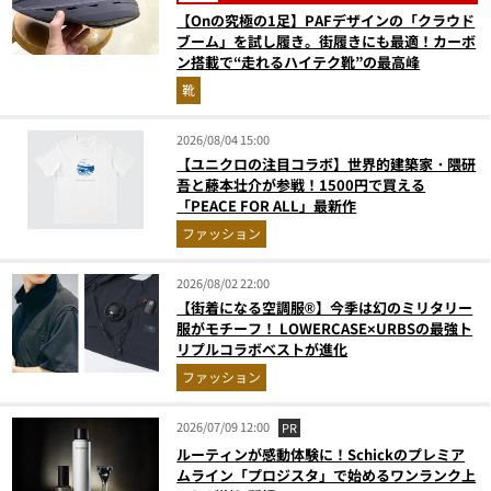
【Onの究極の1足】PAFデザインの「クラウド
ブーム」を試し履き。街履きにも最適！カーボ
ン搭載で“走れるハイテク靴”の最高峰
靴
2026/08/04 15:00
【ユニクロの注目コラボ】世界的建築家・隈研
吾と藤本壮介が参戦！1500円で買える
「PEACE FOR ALL」最新作
ファッション
2026/08/02 22:00
【街着になる空調服®】今季は幻のミリタリー
服がモチーフ！ LOWERCASE×URBSの最強ト
リプルコラボベストが進化
ファッション
2026/07/09 12:00
PR
ルーティンが感動体験に！Schickのプレミア
ムライン「プロジスタ」で始めるワンランク上