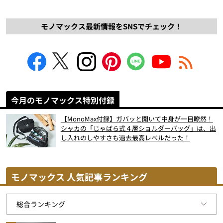
モノマックス最新情報をSNSでチェック！
今月のモノマックス特別付録
【MonoMax付録】ガバッと開いて中身が一目瞭然！
シャカの「じゃばら式４層ショルダーバッグ」は、出
し入れのしやすさも過去最高レベルだった！
モノマックス 人気記事ランキング