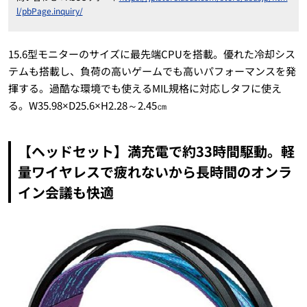
l/pbPage.inquiry/
15.6
型モニターのサイズに最先端
CPU
を搭載。優れた冷却シス
テムも搭載し、負荷の高いゲームでも高いパフォーマンスを発
揮する。過酷な環境でも使える
MIL
規格に対応しタフに使え
る。
W35.98×D25.6×H2.28
～
2.45
㎝
【ヘッドセット】満充電で約
33
時間駆動。軽
量ワイヤレスで疲れないから長時間のオンラ
イン会議も快適