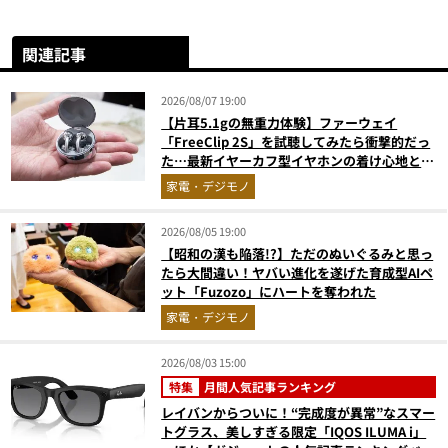
関連記事
2026/08/07 19:00
【片耳5.1gの無重力体験】ファーウェイ
「FreeClip 2S」を試聴してみたら衝撃的だっ
た…最新イヤーカフ型イヤホンの着け心地とAI
技術に感動
家電・デジモノ
2026/08/05 19:00
【昭和の漢も陥落!?】ただのぬいぐるみと思っ
たら大間違い！ヤバい進化を遂げた育成型AIペ
ット「Fuzozo」にハートを奪われた
家電・デジモノ
2026/08/03 15:00
特集
月間人気記事ランキング
レイバンからついに！“完成度が異常”なスマー
トグラス、美しすぎる限定「IQOS ILUMA i」