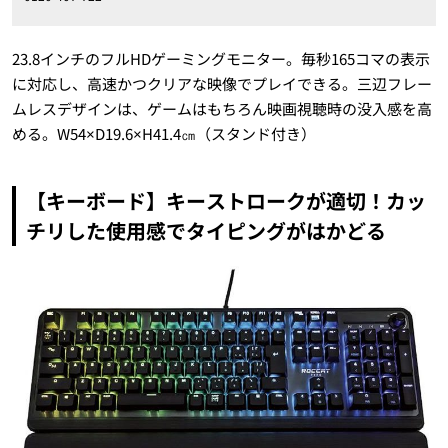
23.8
インチのフル
HD
ゲーミングモニター。毎秒
165
コマの表示
に対応し、高速かつクリアな映像でプレイできる。三辺フレー
ムレスデザインは、ゲームはもちろん映画視聴時の没入感を高
める。
W54×D19.6×H41.4
㎝（スタンド付き）
【キーボード】キーストロークが適切！カッ
チリした使用感でタイピングがはかどる