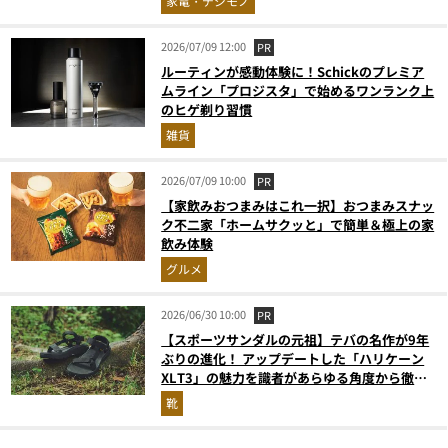
家電・デジモノ
2026/07/09 12:00
PR
ルーティンが感動体験に！Schickのプレミア
ムライン「プロジスタ」で始めるワンランク上
のヒゲ剃り習慣
雑貨
2026/07/09 10:00
PR
【家飲みおつまみはこれ一択】おつまみスナッ
ク不二家「ホームサクッと」で簡単＆極上の家
飲み体験
グルメ
2026/06/30 10:00
PR
【スポーツサンダルの元祖】テバの名作が9年
ぶりの進化！ アップデートした「ハリケーン
XLT3」の魅力を識者があらゆる角度から徹底
解説！
靴