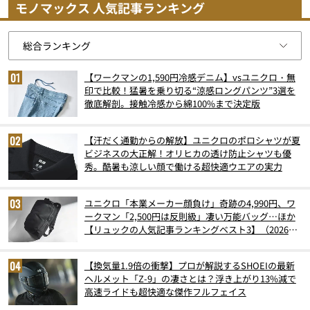
モノマックス 人気記事ランキング
【ワークマンの1,590円冷感デニム】vsユニクロ・無
印で比較！猛暑を乗り切る“涼感ロングパンツ”3選を
徹底解剖。接触冷感から綿100%まで決定版
【汗だく通勤からの解放】ユニクロのポロシャツが夏
ビジネスの大正解！オリヒカの透け防止シャツも優
秀。酷暑も涼しい顔で働ける超快適ウエアの実力
ユニクロ「本業メーカー顔負け」奇跡の4,990円、ワ
ークマン「2,500円は反則級」凄い万能バッグ…ほか
【リュックの人気記事ランキングベスト3】（2026年
6月版）
【換気量1.9倍の衝撃】プロが解説するSHOEIの最新
ヘルメット「Z-9」の凄さとは？浮き上がり13%減で
高速ライドも超快適な傑作フルフェイス