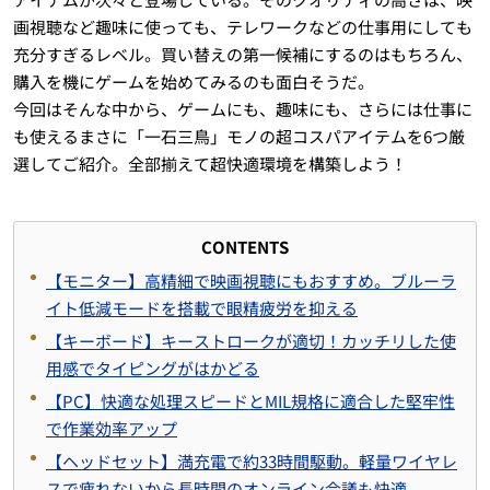
画視聴など趣味に使っても、テレワークなどの仕事用にしても
充分すぎるレベル。買い替えの第一候補にするのはもちろん、
購入を機にゲームを始めてみるのも面白そうだ。
今回はそんな中から、ゲームにも、趣味にも、さらには仕事に
も使えるまさに「一石三鳥」モノの超コスパアイテムを
6
つ厳
選してご紹介。全部揃えて超快適環境を構築しよう！
CONTENTS
【モニター】高精細で映画視聴にもおすすめ。ブルーラ
イト低減モードを搭載で眼精疲労を抑える
【キーボード】キーストロークが適切！カッチリした使
用感でタイピングがはかどる
【
PC
】快適な処理スピードと
MIL
規格に適合した堅牢性
で作業効率アップ
【ヘッドセット】満充電で約
33
時間駆動。軽量ワイヤレ
スで疲れないから長時間のオンライン会議も快適