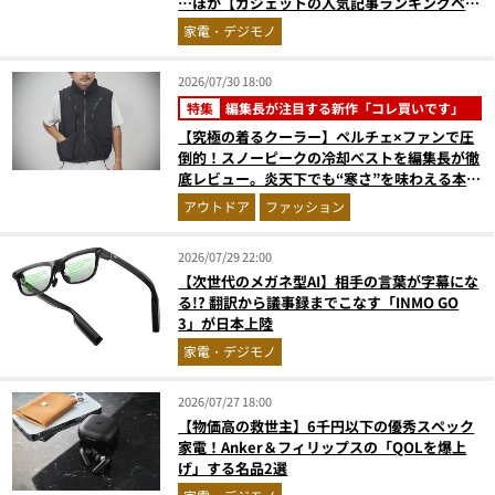
…ほか【ガジェットの人気記事ランキングベス
ト3】（2026年6月版）
家電・デジモノ
2026/07/30 18:00
特集
編集長が注目する新作「コレ買いです」
【究極の着るクーラー】ペルチェ×ファンで圧
倒的！スノーピークの冷却ベストを編集長が徹
底レビュー。炎天下でも“寒さ”を味わえる本気
のギア『コレ買いです』Vol.172
アウトドア
ファッション
2026/07/29 22:00
【次世代のメガネ型AI】相手の言葉が字幕にな
る!? 翻訳から議事録までこなす「INMO GO
3」が日本上陸
家電・デジモノ
2026/07/27 18:00
【物価高の救世主】6千円以下の優秀スペック
家電！Anker＆フィリップスの「QOLを爆上
げ」する名品2選