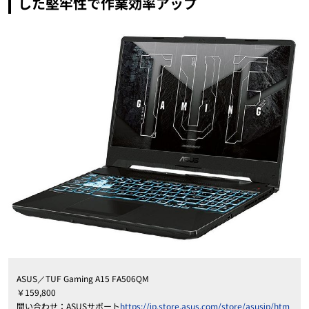
した堅牢性で作業効率アップ
ASUS
／
TUF Gaming A15 FA506QM
￥
159
,
800
問い合わせ：
ASUS
サポート
https://jp.store.asus.com/store/asusjp/htm