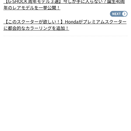
【G-SHOCK 周年モデル３選】今しか手に入らない？誕生40周
年のレアモデルを一挙公開！
N
【このスクーターが欲しい！】Hondaがプレミアムスクーター
に都会的なカラーリングを追加！