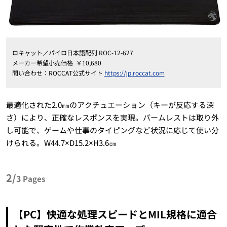
ロキャット／パイロ日本語配列
ROC-12-627
メーカー希望小売価格 ￥
10
,
680
問い合わせ：
ROCCAT
公式サイト
https://jp.roccat.com
最適化された
2.0
㎜のアクチュエーション（キーが反応する深
さ）により、正確なレスポンスを実現。パームレストは取り外
し可能で、ゲームや仕事のタイピングなど状況に応じて使い分
けられる。
W44.7×D15.2×H3.6
㎝
2/
3
Pages
【
PC
】快適な処理スピードと
MIL
規格に適合