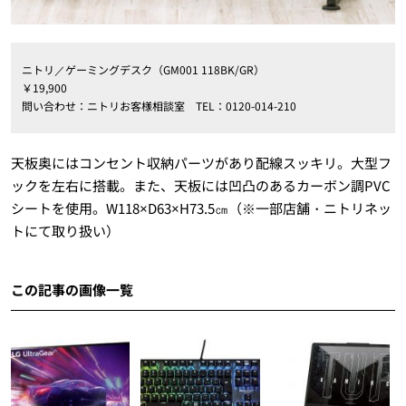
ニトリ／ゲーミングデスク（
GM001 118BK/GR
）
￥
19
,
900
問い合わせ：ニトリお客様相談室
TEL
：
0120-014-210
天板奥にはコンセント収納パーツがあり配線スッキリ。大型フ
ックを左右に搭載。また、天板には凹凸のあるカーボン調
PVC
シートを使用。
W118×D63×H73.5
㎝（※一部店舗・ニトリネッ
トにて取り扱い）
この記事の画像一覧