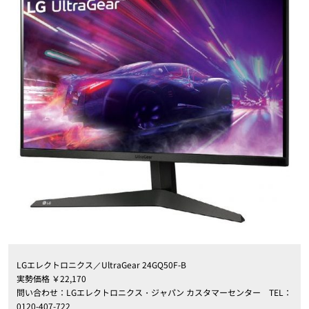
LG
エレクトロニクス／
UltraGear 24GQ50F-B
実勢価格
￥
22
,
170
問い合わせ：
LG
エレクトロニクス・ジャパン
カスタマーセンター
TEL
：
0120-407-722