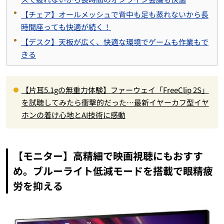
【チェア】オールメッシュで背中も足も蒸れないから長
時間座っても快適が続く！
【デスク】天板が広く、快適な環境でゲームも作業もで
きる
【片耳5.1gの無重力体験】ファーウェイ「FreeClip 2S」
を試聴してみたら衝撃的だった…最新イヤーカフ型イヤ
ホンの着け心地とAI技術に感動
【モニター】高精細で映画視聴にもおすす
め。ブルーライト低減モードを搭載で眼精疲
労を抑える