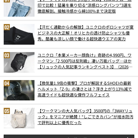
印で比較！猛暑を乗り切る“涼感ロングパンツ”3選を
徹底解剖。接触冷感から綿100%まで決定版
【汗だく通勤からの解放】ユニクロのポロシャツが夏
ビジネスの大正解！オリヒカの透け防止シャツも優
秀。酷暑も涼しい顔で働ける超快適ウエアの実力
ユニクロ「本業メーカー顔負け」奇跡の4,990円、ワ
ークマン「2,500円は反則級」凄い万能バッグ…ほか
【リュックの人気記事ランキングベスト3】（2026年
6月版）
【換気量1.9倍の衝撃】プロが解説するSHOEIの最新
ヘルメット「Z-9」の凄さとは？浮き上がり13%減で
高速ライドも超快適な傑作フルフェイス
【ワークマンの大人気バッグ】3500円の「3WAYリュ
ック」をマニアが絶賛！“しごできカバン”が撥水防汚
で評判以上に優秀だった