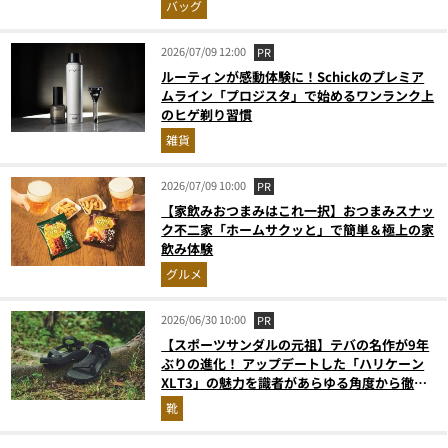
バッグ
2026/07/09 12:00
PR
ルーティンが感動体験に！Schickのプレミア
ムライン「プロジスタ」で始めるワンランク上
のヒゲ剃り習慣
雑貨
2026/07/09 10:00
PR
【家飲みおつまみはこれ一択】おつまみスナッ
ク不二家「ホームサクッと」で簡単＆極上の家
飲み体験
グルメ
2026/06/30 10:00
PR
【スポーツサンダルの元祖】テバの名作が9年
ぶりの進化！ アップデートした「ハリケーン
XLT3」の魅力を識者があらゆる角度から徹底
解説！
靴