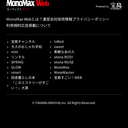
MonoMax Webとは？
運営会社
採用情報
プライバシーポリシー
利用規約
広告掲載について
宝島チャンネル
InRed
大人のおしゃれ手帖
sweet
mini
素敵なあの人
リンネル
otona ROSY
SPRiNG
otona MUSE
GLOW
MonoMax
smart
MonoMaster
田舎暮らしの本
宝島すごい！WEB
『このミステリーがすご
い！』大賞
© TAKARAJIMASHA,Inc. All Rights Reserved.