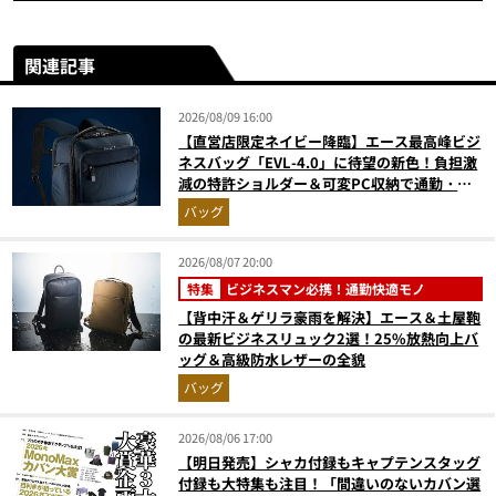
関連記事
2026/08/09 16:00
【直営店限定ネイビー降臨】エース最高峰ビジ
ネスバッグ「EVL-4.0」に待望の新色！負担激
減の特許ショルダー＆可変PC収納で通勤・出
張が無敵に
バッグ
2026/08/07 20:00
特集
ビジネスマン必携！通勤快適モノ
【背中汗＆ゲリラ豪雨を解決】エース＆土屋鞄
の最新ビジネスリュック2選！25%放熱向上バ
ッグ＆高級防水レザーの全貌
バッグ
2026/08/06 17:00
【明日発売】シャカ付録もキャプテンスタッグ
付録も大特集も注目！「間違いのないカバン選