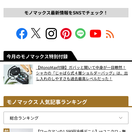
モノマックス最新情報をSNSでチェック！
今月のモノマックス特別付録
【MonoMax付録】ガバッと開いて中身が一目瞭然！
シャカの「じゃばら式４層ショルダーバッグ」は、出
し入れのしやすさも過去最高レベルだった！
モノマックス 人気記事ランキング
【ワークマンの1,590円冷感デニム】vsユニクロ・無