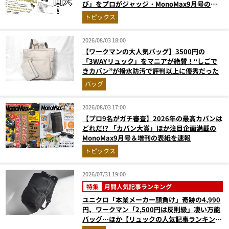
び」をプロがジャッジ・MonoMax9月号の目
次を公開
トピックス
2026/08/03 18:00
【ワークマンの大人気バッグ】3500円の
「3WAYリュック」をマニアが絶賛！“しごで
きカバン”が撥水防汚で評判以上に優秀だった
バッグ
2026/08/03 17:00
【プロ9名がガチ審査】2026年の最高カバンは
どれだ!? 「カバン大賞」ほか注目企画満載の
MonoMax9月号＆増刊の表紙を速報
トピックス
2026/07/31 19:00
特集
月間人気記事ランキング
ユニクロ「本業メーカー顔負け」奇跡の4,990
円、ワークマン「2,500円は反則級」凄い万能
バッグ…ほか【リュックの人気記事ランキング
ベスト3】（2026年6月版）