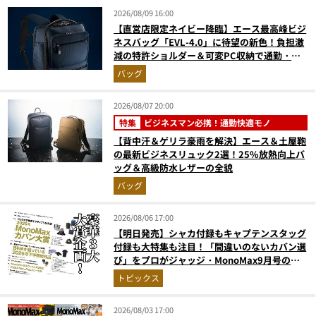
2026/08/09 16:00
【直営店限定ネイビー降臨】エース最高峰ビジ
ネスバッグ「EVL-4.0」に待望の新色！負担激
減の特許ショルダー＆可変PC収納で通勤・出
張が無敵に
バッグ
2026/08/07 20:00
特集
ビジネスマン必携！通勤快適モノ
【背中汗＆ゲリラ豪雨を解決】エース＆土屋鞄
の最新ビジネスリュック2選！25%放熱向上バ
ッグ＆高級防水レザーの全貌
バッグ
2026/08/06 17:00
【明日発売】シャカ付録もキャプテンスタッグ
付録も大特集も注目！「間違いのないカバン選
び」をプロがジャッジ・MonoMax9月号の目
次を公開
トピックス
2026/08/03 17:00