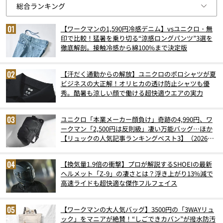
【ワークマンの1,590円冷感デニム】vsユニクロ・無
印で比較！猛暑を乗り切る“涼感ロングパンツ”3選を
徹底解剖。接触冷感から綿100%まで決定版
【汗だく通勤からの解放】ユニクロのポロシャツが夏
ビジネスの大正解！オリヒカの透け防止シャツも優
秀。酷暑も涼しい顔で働ける超快適ウエアの実力
ユニクロ「本業メーカー顔負け」奇跡の4,990円、ワ
ークマン「2,500円は反則級」凄い万能バッグ…ほか
【リュックの人気記事ランキングベスト3】（2026年
6月版）
【換気量1.9倍の衝撃】プロが解説するSHOEIの最新
ヘルメット「Z-9」の凄さとは？浮き上がり13%減で
高速ライドも超快適な傑作フルフェイス
【ワークマンの大人気バッグ】3500円の「3WAYリュ
ック」をマニアが絶賛！“しごできカバン”が撥水防汚