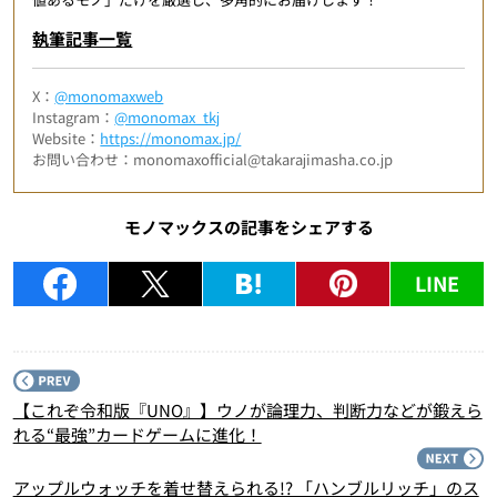
執筆記事一覧
X：
@monomaxweb
Instagram：
@monomax_tkj
Website：
https://monomax.jp/
お問い合わせ：monomaxofficial@takarajimasha.co.jp
モノマックスの記事をシェアする
LINE
P
【これぞ令和版『UNO』】ウノが論理力、判断力などが鍛えら
れる“最強”カードゲームに進化！
N
アップルウォッチを着せ替えられる!? 「ハンブルリッチ」のス