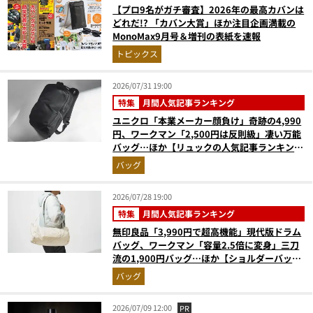
【プロ9名がガチ審査】2026年の最高カバンは
どれだ!? 「カバン大賞」ほか注目企画満載の
MonoMax9月号＆増刊の表紙を速報
トピックス
2026/07/31 19:00
特集
月間人気記事ランキング
ユニクロ「本業メーカー顔負け」奇跡の4,990
円、ワークマン「2,500円は反則級」凄い万能
バッグ…ほか【リュックの人気記事ランキング
ベスト3】（2026年6月版）
バッグ
2026/07/28 19:00
特集
月間人気記事ランキング
無印良品「3,990円で超高機能」現代版ドラム
バッグ、ワークマン「容量2.5倍に変身」三刀
流の1,900円バッグ…ほか【ショルダーバッグ
の人気記事ランキングベスト3】（2026年6月
バッグ
版）
2026/07/09 12:00
PR