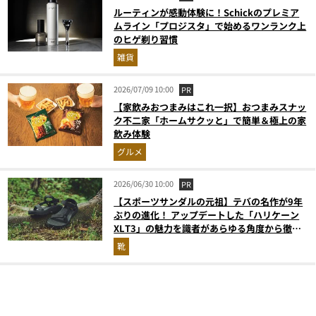
ルーティンが感動体験に！Schickのプレミア
ムライン「プロジスタ」で始めるワンランク上
のヒゲ剃り習慣
雑貨
2026/07/09 10:00
PR
【家飲みおつまみはこれ一択】おつまみスナッ
ク不二家「ホームサクッと」で簡単＆極上の家
飲み体験
グルメ
2026/06/30 10:00
PR
【スポーツサンダルの元祖】テバの名作が9年
ぶりの進化！ アップデートした「ハリケーン
XLT3」の魅力を識者があらゆる角度から徹底
解説！
靴