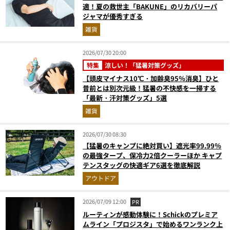
適！夏の救世主「BAKUNE」のリカバリーパ
ジャマが優秀すぎる
雑貨
2026/07/30 20:00
特集
涼しい！「猛暑対策グッズ」
【頭皮マイナス10℃・加齢臭95％消臭】ひと
昔前とは別次元級！猛暑の不快感を一掃する
「最新・汗対策グッズ」5選
雑貨
2026/07/30 08:30
【猛暑のキャンプに絶対買い】遮光率99.99％
の最強タープ、保冷力2倍クーラーほか キャプ
テンスタッグの快適ギア6選を徹底解説
アウトドア
2026/07/09 12:00
PR
ルーティンが感動体験に！Schickのプレミア
ムライン「プロジスタ」で始めるワンランク上