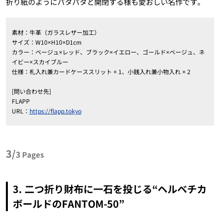
折り紙のようにパタパタと開閉する様も愛おしい名作です。
素材：牛革（ガラスレザー加工）
サイズ：W10×H10×D1cm
カラー：ベージュ×レッド、ブラック×イエロー、ゴールド×ベージュ、ネ
イビー×スカイブルー
仕様：札入れ兼カードケーススリット × 1、小銭入れ兼小物入れ × 2
[問い合わせ先]
FLAPP
URL：
https://flapp.tokyo
3/
3
Pages
3. 二つ折り財布に一石を投じる“ヘルベチカ
ボールドのFANTOM-50”