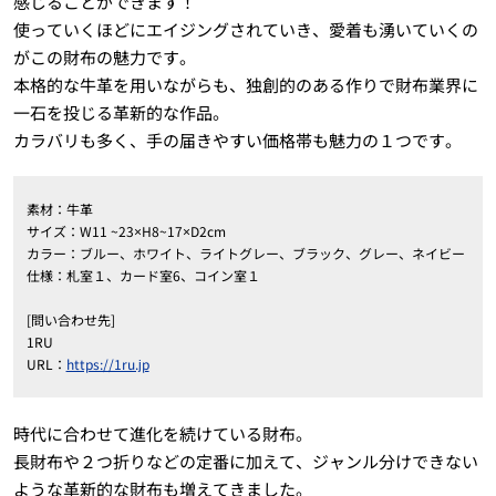
感じることができます！
使っていくほどにエイジングされていき、愛着も湧いていくの
がこの財布の魅力です。
本格的な牛革を用いながらも、独創的のある作りで財布業界に
一石を投じる革新的な作品。
カラバリも多く、手の届きやすい価格帯も魅力の１つです。
素材：牛革
サイズ：W11 ~23×H8~17×D2cm
カラー：ブルー、ホワイト、ライトグレー、ブラック、グレー、ネイビー
仕様：札室１、カード室6、コイン室１
[問い合わせ先]
1RU
URL：
https://1ru.jp
時代に合わせて進化を続けている財布。
長財布や２つ折りなどの定番に加えて、ジャンル分けできない
ような革新的な財布も増えてきました。