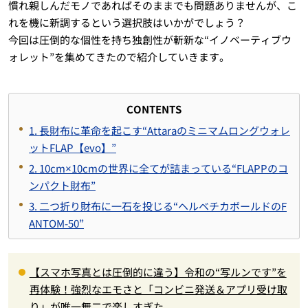
慣れ親しんだモノであればそのままでも問題ありませんが、こ
れを機に新調するという選択肢はいかがでしょう？
今回は圧倒的な個性を持ち独創性が斬新な“イノベーティブウ
ォレット”を集めてきたので紹介していきます。
CONTENTS
1. 長財布に革命を起こす“Attaraのミニマムロングウォレ
ットFLAP【evo】”
2. 10cm×10cmの世界に全てが詰まっている“FLAPPのコ
ンパクト財布”
3. 二つ折り財布に一石を投じる“ヘルベチカボールドのF
ANTOM-50”
【スマホ写真とは圧倒的に違う】令和の“写ルンです”を
再体験！強烈なエモさと「コンビニ発送＆アプリ受け取
り」が唯一無二で楽しすぎた