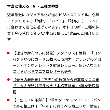
本当に使える！新・三種の神器
近年急激にカジュアル化が進むビジネススタイル。必須
アイテムである「時計」「カバン」「財布」もトレンド
に合わせて進化を遂げています。オトコの新・三種の神
器！今の時代に合った“本当に使える”逸品をご紹介しま
す。
【理想の財布ついに発見】スタイリスト絶賛！「コン
パクトなのにカード10枚入る収納力」クランプのアコ
ーディオンウォレットを徹底レビュー。使い込むほど
にツヤが出るプエブロレザーも優秀
【最強の春財布】1万円台の極薄から最高級クロコま
で！大人が絶対買うべき「本格革財布」4選を徹底解
説
【一生モノの革財布】“革のダイヤモンド”コードバン
で男を格上げ！「午年」に買うべき極上レザー財布3