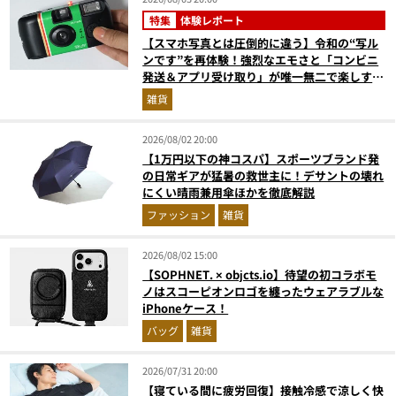
特集
体験レポート
【スマホ写真とは圧倒的に違う】令和の“写ル
ンです”を再体験！強烈なエモさと「コンビニ
発送＆アプリ受け取り」が唯一無二で楽しすぎ
た
雑貨
2026/08/02 20:00
【1万円以下の神コスパ】スポーツブランド発
の日常ギアが猛暑の救世主に！デサントの壊れ
にくい晴雨兼用傘ほかを徹底解説
ファッション
雑貨
2026/08/02 15:00
【SOPHNET. × objcts.io】待望の初コラボモ
ノはスコーピオンロゴを纏ったウェアラブルな
iPhoneケース！
バッグ
雑貨
2026/07/31 20:00
【寝ている間に疲労回復】接触冷感で涼しく快