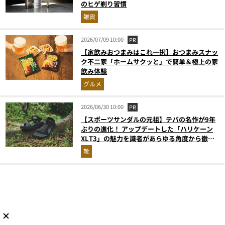
のヒゲ剃り習慣
雑貨
2026/07/09 10:00
PR
【家飲みおつまみはこれ一択】おつまみスナッ
ク不二家「ホームサクッと」で簡単＆極上の家
飲み体験
グルメ
2026/06/30 10:00
PR
【スポーツサンダルの元祖】テバの名作が9年
ぶりの進化！ アップデートした「ハリケーン
XLT3」の魅力を識者があらゆる角度から徹底
解説！
靴