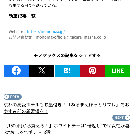
収集する日々を送っている。
執筆記事一覧
Website：
https://monomax.jp/
お問い合わせ：monomaxofficial@takarajimasha.co.jp
モノマックスの記事をシェアする
LINE
P
京都の高級ホテルもお墨付き！「ねるまえほっとリフレ」でお
やすみ前の新習慣を！
N
【1500円から買える！】ホワイトデーは“倍返し”で!? 女性が喜
ぶ“おしゃれギフト”3選