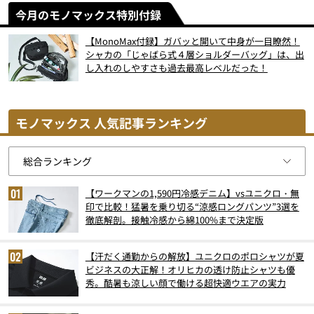
今月のモノマックス特別付録
【MonoMax付録】ガバッと開いて中身が一目瞭然！
シャカの「じゃばら式４層ショルダーバッグ」は、出
し入れのしやすさも過去最高レベルだった！
モノマックス 人気記事ランキング
【ワークマンの1,590円冷感デニム】vsユニクロ・無
印で比較！猛暑を乗り切る“涼感ロングパンツ”3選を
徹底解剖。接触冷感から綿100%まで決定版
【汗だく通勤からの解放】ユニクロのポロシャツが夏
ビジネスの大正解！オリヒカの透け防止シャツも優
秀。酷暑も涼しい顔で働ける超快適ウエアの実力