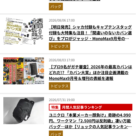
バッグ
2026/08/06 17:00
【明日発売】シャカ付録もキャプテンスタッグ
付録も大特集も注目！「間違いのないカバン選
び」をプロがジャッジ・MonoMax9月号の目
次を公開
トピックス
2026/08/03 17:00
【プロ9名がガチ審査】2026年の最高カバンは
どれだ!? 「カバン大賞」ほか注目企画満載の
MonoMax9月号＆増刊の表紙を速報
トピックス
2026/07/31 19:00
特集
月間人気記事ランキング
ユニクロ「本業メーカー顔負け」奇跡の4,990
円、ワークマン「2,500円は反則級」凄い万能
バッグ…ほか【リュックの人気記事ランキング
ベスト3】（2026年6月版）
バッグ