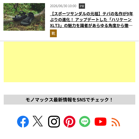
2026/06/30 10:00
PR
【スポーツサンダルの元祖】テバの名作が9年
ぶりの進化！ アップデートした「ハリケーン
XLT3」の魅力を識者があらゆる角度から徹底
解説！
靴
モノマックス最新情報をSNSでチェック！