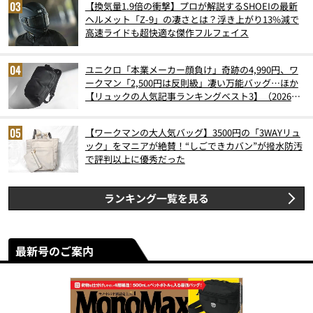
【換気量1.9倍の衝撃】プロが解説するSHOEIの最新
ヘルメット「Z-9」の凄さとは？浮き上がり13%減で
高速ライドも超快適な傑作フルフェイス
ユニクロ「本業メーカー顔負け」奇跡の4,990円、ワ
ークマン「2,500円は反則級」凄い万能バッグ…ほか
【リュックの人気記事ランキングベスト3】（2026年
6月版）
【ワークマンの大人気バッグ】3500円の「3WAYリュ
ック」をマニアが絶賛！“しごできカバン”が撥水防汚
で評判以上に優秀だった
ランキング一覧を見る
最新号のご案内