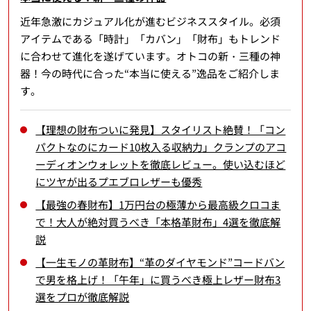
近年急激にカジュアル化が進むビジネススタイル。必須
アイテムである「時計」「カバン」「財布」もトレンド
に合わせて進化を遂げています。オトコの新・三種の神
器！今の時代に合った“本当に使える”逸品をご紹介しま
す。
【理想の財布ついに発見】スタイリスト絶賛！「コン
パクトなのにカード10枚入る収納力」クランプのアコ
ーディオンウォレットを徹底レビュー。使い込むほど
にツヤが出るプエブロレザーも優秀
【最強の春財布】1万円台の極薄から最高級クロコま
で！大人が絶対買うべき「本格革財布」4選を徹底解
説
【一生モノの革財布】“革のダイヤモンド”コードバン
で男を格上げ！「午年」に買うべき極上レザー財布3
選をプロが徹底解説