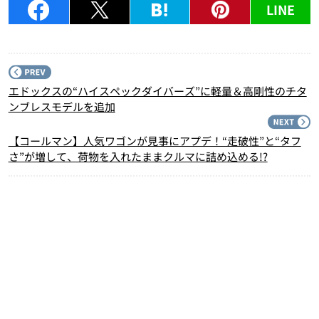
LINE
P
エドックスの“ハイスペックダイバーズ”に軽量＆高剛性のチタ
ンブレスモデルを追加
N
【コールマン】人気ワゴンが見事にアプデ！“走破性”と“タフ
さ”が増して、荷物を入れたままクルマに詰め込める!?