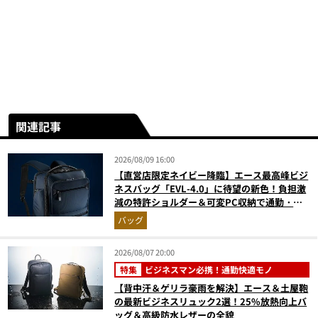
関連記事
2026/08/09 16:00
【直営店限定ネイビー降臨】エース最高峰ビジ
ネスバッグ「EVL-4.0」に待望の新色！負担激
減の特許ショルダー＆可変PC収納で通勤・出
張が無敵に
バッグ
2026/08/07 20:00
特集
ビジネスマン必携！通勤快適モノ
【背中汗＆ゲリラ豪雨を解決】エース＆土屋鞄
の最新ビジネスリュック2選！25%放熱向上バ
ッグ＆高級防水レザーの全貌