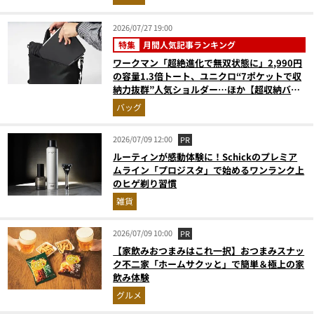
2026/07/27 19:00
特集
月間人気記事ランキング
ワークマン「超絶進化で無双状態に」2,990円
の容量1.3倍トート、ユニクロ“7ポケットで収
納力抜群”人気ショルダー…ほか【超収納バッ
グの人気記事ランキングベスト3】（2026年6
バッグ
月版）
2026/07/09 12:00
PR
ルーティンが感動体験に！Schickのプレミア
ムライン「プロジスタ」で始めるワンランク上
のヒゲ剃り習慣
雑貨
2026/07/09 10:00
PR
【家飲みおつまみはこれ一択】おつまみスナッ
ク不二家「ホームサクッと」で簡単＆極上の家
飲み体験
グルメ