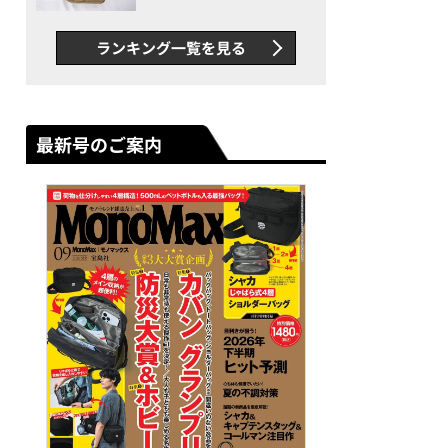
グス“水に強い”初コラボ付
録…ほか【休日バッグの人気
ランキング一覧を見る
記事ランキングベスト3】
（2026年6月版）
最新号のご案内