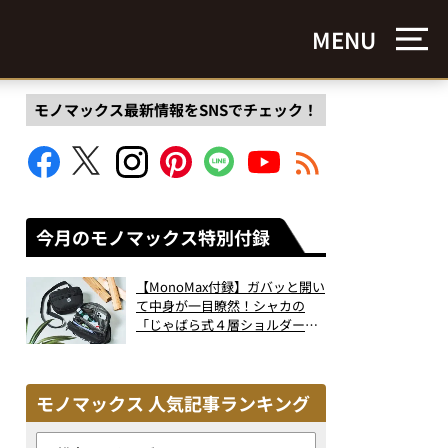
MENU
モノマックス最新情報をSNSでチェック！
今月のモノマックス特別付録
【MonoMax付録】ガバッと開い
て中身が一目瞭然！シャカの
「じゃばら式４層ショルダーバ
ッグ」は、出し入れのしやすさ
も過去最高レベルだった！
モノマックス 人気記事ランキング