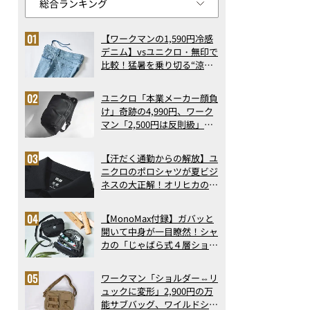
【ワークマンの1,590円冷感
デニム】vsユニクロ・無印で
比較！猛暑を乗り切る“涼感
ロングパンツ”3選を徹底解
剖。接触冷感から綿100%ま
ユニクロ「本業メーカー顔負
で決定版
け」奇跡の4,990円、ワーク
マン「2,500円は反則級」凄
い万能バッグ…ほか【リュッ
クの人気記事ランキングベス
【汗だく通勤からの解放】ユ
ト3】（2026年6月版）
ニクロのポロシャツが夏ビジ
ネスの大正解！オリヒカの透
け防止シャツも優秀。酷暑も
涼しい顔で働ける超快適ウエ
【MonoMax付録】ガバッと
アの実力
開いて中身が一目瞭然！シャ
カの「じゃばら式４層ショル
ダーバッグ」は、出し入れの
しやすさも過去最高レベルだ
ワークマン「ショルダー⇔リ
った！
ュックに変形」2,900円の万
能サブバッグ、ワイルドシン