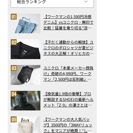
【ワークマンの1,590円冷感
デニム】vsユニクロ・無印で
比較！猛暑を乗り切る“涼感
ロングパンツ”3選を徹底解
剖。接触冷感から綿100%ま
【汗だく通勤からの解放】ユ
で決定版
ニクロのポロシャツが夏ビジ
ネスの大正解！オリヒカの透
け防止シャツも優秀。酷暑も
涼しい顔で働ける超快適ウエ
ユニクロ「本業メーカー顔負
アの実力
け」奇跡の4,990円、ワーク
マン「2,500円は反則級」凄
い万能バッグ…ほか【リュッ
クの人気記事ランキングベス
【換気量1.9倍の衝撃】プロ
ト3】（2026年6月版）
が解説するSHOEIの最新ヘル
メット「Z-9」の凄さとは？
浮き上がり13%減で高速ライ
ドも超快適な傑作フルフェイ
【ワークマンの大人気バッ
ス
グ】3500円の「3WAYリュッ
ク」をマニアが絶賛！“しご