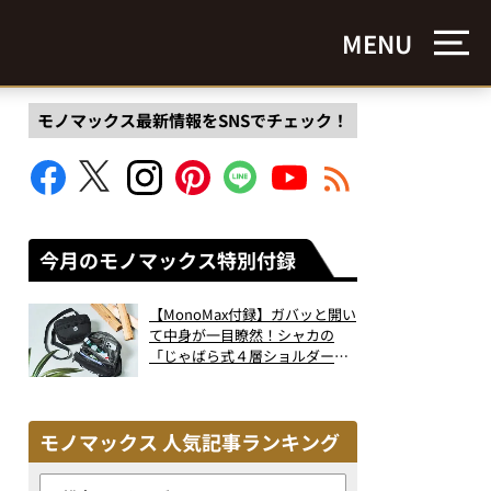
MENU
モノマックス最新情報をSNSでチェック！
今月のモノマックス特別付録
【MonoMax付録】ガバッと開い
て中身が一目瞭然！シャカの
「じゃばら式４層ショルダーバ
ッグ」は、出し入れのしやすさ
も過去最高レベルだった！
モノマックス 人気記事ランキング