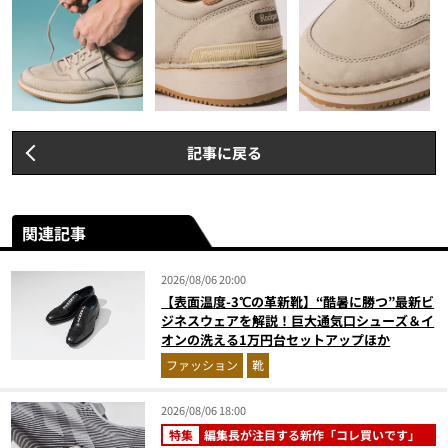
記事に戻る
関連記事
2026/08/06 20:00
【表面温度-3℃の革新靴】“酷暑に勝つ”最新ビ
ジネスウェアを解説！巨大通気口シューズ＆イ
オンの洗える1万円台セットアップほか
ファッション
靴
2026/08/06 18:00
特集
編集長が注目する新作「コレ買いです」