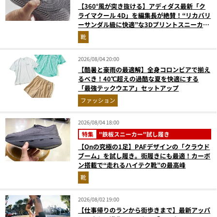
【360°風が突き抜ける】アディダス最新「ク
ライマクール 4D」を編集長が絶賛！“リカバリ
ーサンダル級に快適”な3Dプリントスニーカー
『コレ買いです』Vol.173
靴
2026/08/04 20:00
【酷暑と豪雨の最適解】全身コロンビアで揃え
るべき！40℃超えの過酷な夏を快適にする
「最強テックウエア」セットアップ
ファッション
2026/08/04 18:00
特集
"鉄板スニーカー"試し履き
【Onの究極の1足】PAFデザインの「クラウド
ブーム」を試し履き。街履きにも最適！カーボ
ン搭載で“走れるハイテク靴”の最高峰
靴
2026/08/02 19:00
【仕事帰りのランから街歩きまで】最新アッパ