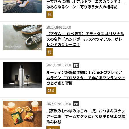
ーでさらに進化！アルトラ「エスカランテ 5」
はあらゆるシーンに寄り添う大人の相棒だ
靴
2026/08/01 22:00
【アダム エ ロペ限定】アディダス オリジナル
スの名作「ハンドボール スペツィアル」がト
レンドのグレーに！
靴
2026/07/09 12:00
PR
ルーティンが感動体験に！Schickのプレミア
ムライン「プロジスタ」で始めるワンランク上
のヒゲ剃り習慣
雑貨
2026/07/09 10:00
PR
【家飲みおつまみはこれ一択】おつまみスナッ
ク不二家「ホームサクッと」で簡単＆極上の家
飲み体験
グルメ