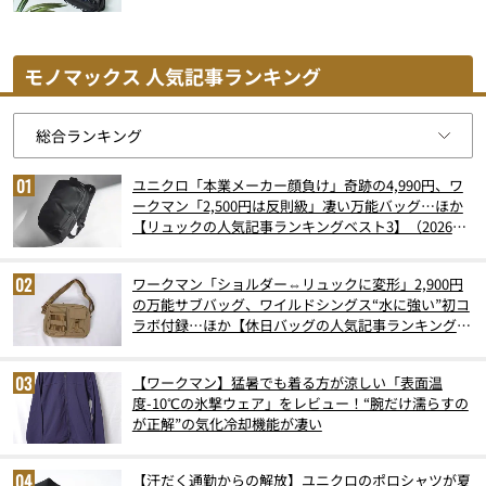
モノマックス 人気記事ランキング
ユニクロ「本業メーカー顔負け」奇跡の4,990円、ワ
ークマン「2,500円は反則級」凄い万能バッグ…ほか
【リュックの人気記事ランキングベスト3】（2026年
6月版）
ワークマン「ショルダー⇔リュックに変形」2,900円
の万能サブバッグ、ワイルドシングス“水に強い”初コ
ラボ付録…ほか【休日バッグの人気記事ランキングベ
スト3】（2026年6月版）
【ワークマン】猛暑でも着る方が涼しい「表面温
度-10℃の氷撃ウェア」をレビュー！“腕だけ濡らすの
が正解”の気化冷却機能が凄い
【汗だく通勤からの解放】ユニクロのポロシャツが夏