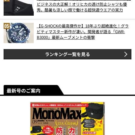
ビジネスの大正解！オリヒカの透け防止シャツも優
秀。酷暑も涼しい顔で働ける超快適ウエアの実力
【G-SHOCKの最高傑作か】18年ぶり超絶進化！グラ
ビティマスター新作が凄い。開発者が語る「GWR-
B3000」最新ムーブメントの衝撃
ランキング一覧を見る
最新号のご案内