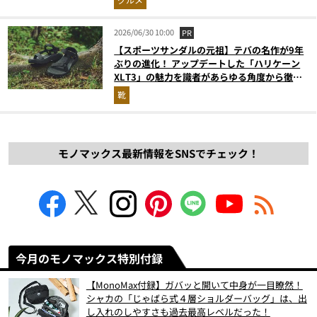
2026/06/30 10:00
PR
【スポーツサンダルの元祖】テバの名作が9年
ぶりの進化！ アップデートした「ハリケーン
XLT3」の魅力を識者があらゆる角度から徹底
解説！
靴
モノマックス最新情報をSNSでチェック！
今月のモノマックス特別付録
【MonoMax付録】ガバッと開いて中身が一目瞭然！
シャカの「じゃばら式４層ショルダーバッグ」は、出
し入れのしやすさも過去最高レベルだった！