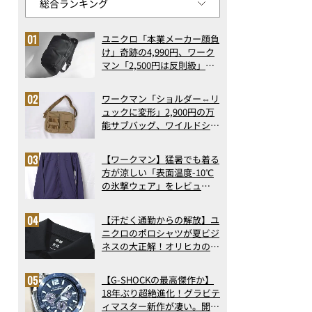
ユニクロ「本業メーカー顔負
け」奇跡の4,990円、ワーク
マン「2,500円は反則級」凄
い万能バッグ…ほか【リュッ
クの人気記事ランキングベス
ワークマン「ショルダー⇔リ
ト3】（2026年6月版）
ュックに変形」2,900円の万
能サブバッグ、ワイルドシン
グス“水に強い”初コラボ付
録…ほか【休日バッグの人気
【ワークマン】猛暑でも着る
記事ランキングベスト3】
方が涼しい「表面温度-10℃
（2026年6月版）
の氷撃ウェア」をレビュ
ー！“腕だけ濡らすのが正
解”の気化冷却機能が凄い
【汗だく通勤からの解放】ユ
ニクロのポロシャツが夏ビジ
ネスの大正解！オリヒカの透
け防止シャツも優秀。酷暑も
涼しい顔で働ける超快適ウエ
【G-SHOCKの最高傑作か】
アの実力
18年ぶり超絶進化！グラビテ
ィマスター新作が凄い。開発