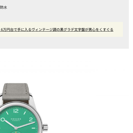
圧防⽔
作！6万円台で手に入るヴィンテージ調の黒グラデ文字盤が男心をくすぐる