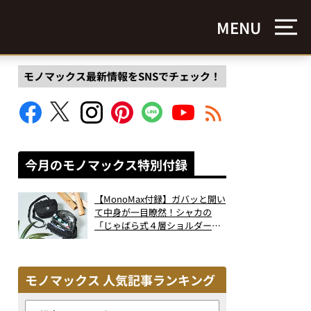
MENU
モノマックス最新情報をSNSでチェック！
今月のモノマックス特別付録
【MonoMax付録】ガバッと開い
て中身が一目瞭然！シャカの
「じゃばら式４層ショルダーバ
ッグ」は、出し入れのしやすさ
も過去最高レベルだった！
モノマックス 人気記事ランキング