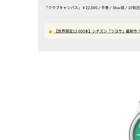
「クラブキャンパス」￥22,000／⼿巻／36㎜径／10気
【世界限定12,000本】シチズン「ツヨサ」最新