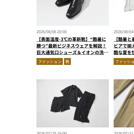
2026/08/06 20:00
2026/08/04
【表面温度-3℃の革新靴】“酷暑に
【酷暑と
勝つ”最新ビジネスウェアを解説！
ビアで揃
巨大通気口シューズ＆イオンの洗え
酷な夏を
る1万円台セットアップほか
エア」セ
ファッション
靴
ファッシ
2026/07/25 19:00
2026/07/21