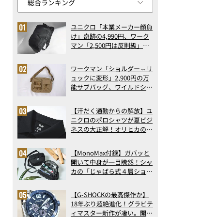
ユニクロ「本業メーカー顔負
け」奇跡の4,990円、ワーク
マン「2,500円は反則級」凄
い万能バッグ…ほか【リュッ
クの人気記事ランキングベス
ワークマン「ショルダー⇔リ
ト3】（2026年6月版）
ュックに変形」2,900円の万
能サブバッグ、ワイルドシン
グス“水に強い”初コラボ付
録…ほか【休日バッグの人気
【汗だく通勤からの解放】ユ
記事ランキングベスト3】
ニクロのポロシャツが夏ビジ
（2026年6月版）
ネスの大正解！オリヒカの透
け防止シャツも優秀。酷暑も
涼しい顔で働ける超快適ウエ
【MonoMax付録】ガバッと
アの実力
開いて中身が一目瞭然！シャ
カの「じゃばら式４層ショル
ダーバッグ」は、出し入れの
しやすさも過去最高レベルだ
【G-SHOCKの最高傑作か】
った！
18年ぶり超絶進化！グラビテ
ィマスター新作が凄い。開発