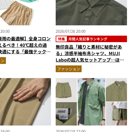
 20:00
2026/07/26 20:00
豪雨の最適解】全身コロン
特集
月間人気記事ランキング
えるべき！40℃超えの過
無印良品「織りと素材に秘密があ
快適にする「最強テックウ
る」涼感半袖布帛シャツ、MUJI
ットアップ
Laboの超人気セットアップ…ほか
ョン
【夏シャツ・トップスの人気記事ラ
ファッション
ンキングベスト3】（2026年6月
版）
 19:00
2026/07/18 22:00