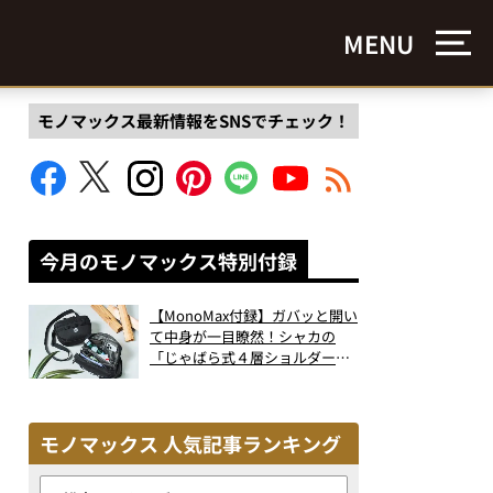
MENU
モノマックス最新情報をSNSでチェック！
今月のモノマックス特別付録
【MonoMax付録】ガバッと開い
て中身が一目瞭然！シャカの
「じゃばら式４層ショルダーバ
ッグ」は、出し入れのしやすさ
も過去最高レベルだった！
モノマックス 人気記事ランキング