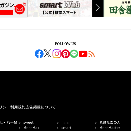
FOLLOW US
リシー
利用規約
広告掲載について
しゃれ手帖
sweet
mini
素敵なあの人
MonoMax
smart
MonoMaster