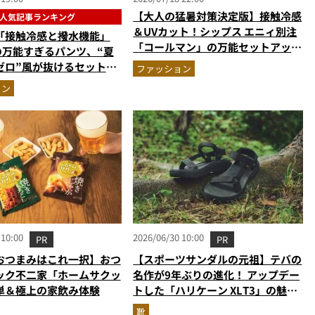
【大人の猛暑対策決定版】接触冷感
人気記事ランキング
＆UVカット！シップス エニィ別注
「接触冷感と撥水機能」
「コールマン」の万能セットアップ
円の万能すぎるパンツ、“夏
が快適すぎる
ゼロ”風が抜けるセットア
ファッション
か【ビジネスウェアの人気
ョン
ングベスト3】（2026年
 10:00
2026/06/30 10:00
PR
PR
おつまみはこれ一択】おつ
【スポーツサンダルの元祖】テバの
ック不二家「ホームサクッ
名作が9年ぶりの進化！ アップデー
単＆極上の家飲み体験
トした「ハリケーン XLT3」の魅力
を識者があらゆる角度から徹底解
靴