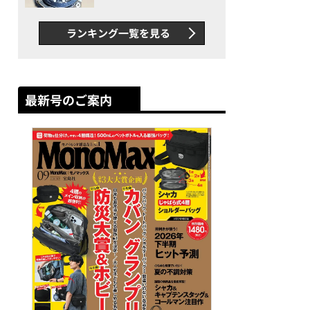
者が語る「GWR-B3000」最
新ムーブメントの衝撃
ランキング一覧を見る
最新号のご案内