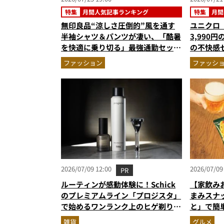
特集
月間人気記事ランキング
特集
月間
無印良品“涼しさ圧倒的”風を通す
ユニクロ
半袖シャツ＆パンツが凄い、「酷暑
3,990
を快適に乗り切る」最強通勤セット
の不快感
アップ…ほか【涼感ウェアの人気記
ップ…ほ
ファッション
ファッシ
事ランキングベスト3】（2026年6
記事ランキ
月版）
6月版）
2026/07/09 12:00
2026/07/09
PR
ルーティンが感動体験に！Schick
【家飲み
のプレミアムライン「プロジスタ」
まみスナ
で始めるワンランク上のヒゲ剃り習
と」で簡
慣
雑貨
グルメ