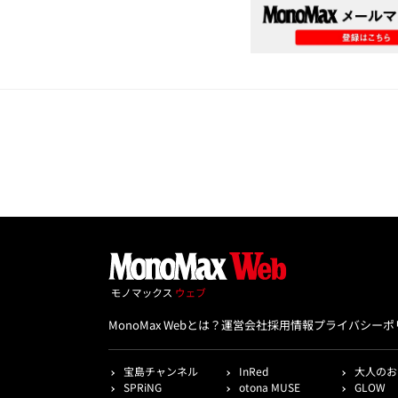
MonoMax Webとは？
運営会社
採用情報
プライバシーポ
宝島チャンネル
InRed
大人のお
SPRiNG
otona MUSE
GLOW