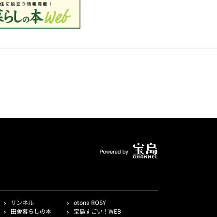
リンネル
otona ROSY
田舎暮らしの本
宝島すごい！WEB