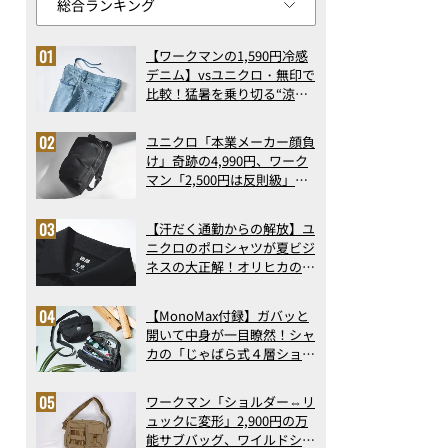
【ワークマンの1,590円冷感
デニム】vsユニクロ・無印で
比較！猛暑を乗り切る“涼感
ロングパンツ”3選を徹底解
剖。接触冷感から綿100%ま
ユニクロ「本業メーカー顔負
で決定版
け」奇跡の4,990円、ワーク
マン「2,500円は反則級」凄
い万能バッグ…ほか【リュッ
クの人気記事ランキングベス
【汗だく通勤からの解放】ユ
ト3】（2026年6月版）
ニクロのポロシャツが夏ビジ
ネスの大正解！オリヒカの透
け防止シャツも優秀。酷暑も
涼しい顔で働ける超快適ウエ
【MonoMax付録】ガバッと
アの実力
開いて中身が一目瞭然！シャ
カの「じゃばら式４層ショル
ダーバッグ」は、出し入れの
しやすさも過去最高レベルだ
ワークマン「ショルダー⇔リ
った！
ュックに変形」2,900円の万
能サブバッグ、ワイルドシン