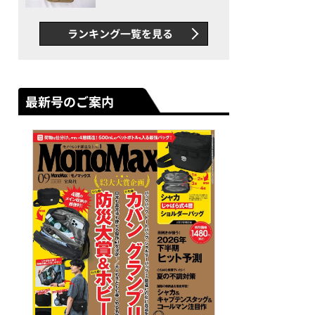
グス“水に強い”初コラボ付
録…ほか【休日バッグの人気
ランキング一覧を見る
記事ランキングベスト3】
（2026年6月版）
最新号のご案内