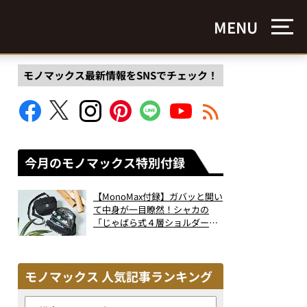
MENU
モノマックス最新情報をSNSでチェック！
今月のモノマックス特別付録
【MonoMax付録】ガバッと開い
て中身が一目瞭然！シャカの
「じゃばら式４層ショルダーバ
ッグ」は、出し入れのしやすさ
も過去最高レベルだった！
モノマックス 人気記事ランキング