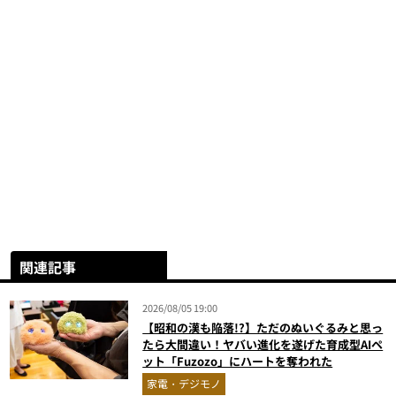
関連記事
2026/08/05 19:00
【昭和の漢も陥落!?】ただのぬいぐるみと思っ
たら大間違い！ヤバい進化を遂げた育成型AIペ
ット「Fuzozo」にハートを奪われた
家電・デジモノ