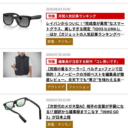
2026/08/03 15:00
特集
月間人気記事ランキング
レイバンからついに！“完成度が異常”なスマー
トグラス、美しすぎる限定「IQOS ILUMA i」
…ほか【ガジェットの人気記事ランキングベス
ト3】（2026年6月版）
家電・デジモノ
2026/07/30 18:00
特集
編集長が注目する新作「コレ買いです」
【究極の着るクーラー】ペルチェ×ファンで圧
倒的！スノーピークの冷却ベストを編集長が徹
底レビュー。炎天下でも“寒さ”を味わえる本気
のギア『コレ買いです』Vol.172
アウトドア
ファッション
2026/07/29 22:00
【次世代のメガネ型AI】相手の言葉が字幕にな
る!? 翻訳から議事録までこなす「INMO GO
3」が日本上陸
家電・デジモノ