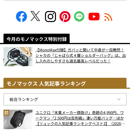
今月のモノマックス特別付録
【MonoMax付録】ガバッと開いて中身が一目瞭然！
シャカの「じゃばら式４層ショルダーバッグ」は、出
し入れのしやすさも過去最高レベルだった！
モノマックス 人気記事ランキング
ユニクロ「本業メーカー顔負け」奇跡の4,990円、ワ
ークマン「2,500円は反則級」凄い万能バッグ…ほか
【リュックの人気記事ランキングベスト3】（2026年
6月版）