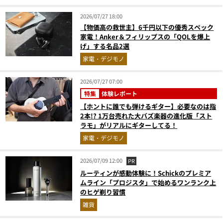
2026/07/27 18:00
【物価高の救世主】6千円以下の優秀スペック
家電！Anker＆フィリップスの「QOLを爆上
げ」する名品2選
家電・デジモノ
2026/07/27 07:00
特集
体験レポート
【ホントに誰でも弾けるギター】必要なのは指
2本!? 1万台売れた大バズ楽器の進化版「スト
ラモ」がリアルにギターしてる！
家電・デジモノ
2026/07/09 12:00
PR
ルーティンが感動体験に！Schickのプレミア
ムライン「プロジスタ」で始めるワンランク上
のヒゲ剃り習慣
雑貨