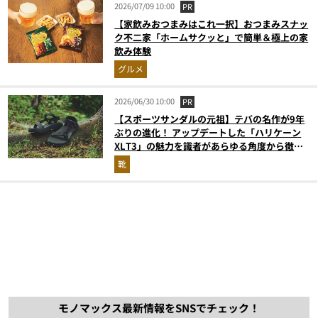
2026/07/09 10:00
PR
【家飲みおつまみはこれ一択】おつまみスナッ
ク不二家「ホームサクッと」で簡単＆極上の家
飲み体験
グルメ
2026/06/30 10:00
PR
【スポーツサンダルの元祖】テバの名作が9年
ぶりの進化！ アップデートした「ハリケーン
XLT3」の魅力を識者があらゆる角度から徹底
解説！
靴
モノマックス最新情報をSNSでチェック！