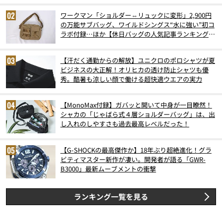
ワークマン「ショルダー⇔リュックに変形」2,900円
の万能サブバッグ、ワイルドシングス“水に強い”初コ
ラボ付録…ほか【休日バッグの人気記事ランキングベ
スト3】（2026年6月版）
【汗だく通勤からの解放】ユニクロのポロシャツが夏
ビジネスの大正解！オリヒカの透け防止シャツも優
秀。酷暑も涼しい顔で働ける超快適ウエアの実力
【MonoMax付録】ガバッと開いて中身が一目瞭然！
シャカの「じゃばら式４層ショルダーバッグ」は、出
し入れのしやすさも過去最高レベルだった！
【G-SHOCKの最高傑作か】18年ぶり超絶進化！グラ
ビティマスター新作が凄い。開発者が語る「GWR-
B3000」最新ムーブメントの衝撃
ランキング一覧を見る