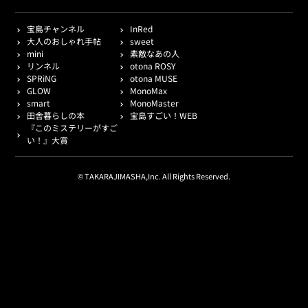
宝島チャンネル
InRed
大人のおしゃれ手帖
sweet
mini
素敵なあの人
リンネル
otona ROSY
SPRiNG
otona MUSE
GLOW
MonoMax
smart
MonoMaster
田舎暮らしの本
宝島すごい！WEB
『このミステリーがすご
い！』大賞
© TAKARAJIMASHA,Inc. All Rights Reserved.