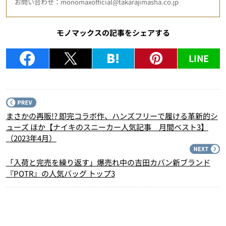
お問い合わせ：monomaxofficial@takarajimasha.co.jp
モノマックスの記事をシェアする
LINE
P
まさかの再販!? 即完コラボ作、ハンズフリーで履ける革新的シ
ューズ ほか【ナイキのスニーカー人気記事 月間ベスト3】
（2023年4月）
N
「入荷と完売を繰り返す」爆売れ中の吉田カバン新ブランド
『POTR』の人気バッグ トップ3