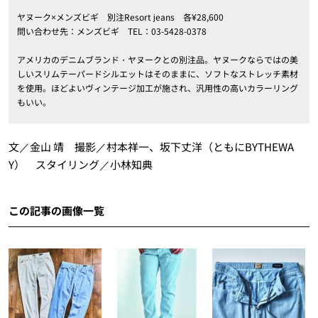
ヤヌーク×メンズビギ 別注Resort jeans 各¥28,600
問い合わせ先：メンズビギ TEL：03-5428-0378
アメリカのデニムブランド・ヤヌークとの別注品。ヤヌークならではの美
しいスリムテーパードシルエットはそのままに、ソフトなストレッチ素材
を使用。ほどよいヴィンテージ加工が施され、汎用性の高いカラーリング
もいい。
文／金山 靖 撮影／村本祥一、坂下丈洋（ともにBYTHEWA
Y） スタイリング／小林知典
この記事の画像一覧