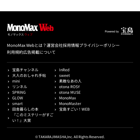
MonoMax Webとは？
運営会社
採用情報
プライバシーポリシー
利用規約
広告掲載について
宝島チャンネル
InRed
大人のおしゃれ手帖
sweet
mini
素敵なあの人
リンネル
otona ROSY
SPRiNG
otona MUSE
GLOW
MonoMax
smart
MonoMaster
田舎暮らしの本
宝島すごい！WEB
『このミステリーがすご
い！』大賞
© TAKARAJIMASHA,Inc. All Rights Reserved.