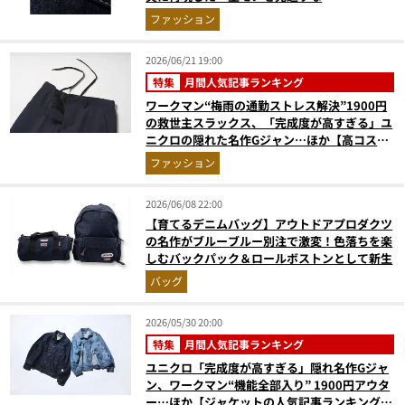
ファッション
2026/06/21 19:00
特集
月間人気記事ランキング
ワークマン“梅雨の通勤ストレス解決”1900円
の救世主スラックス、「完成度が高すぎる」ユ
ニクロの隠れた名作Gジャン…ほか【高コスパ
ウェアの人気記事ランキングベスト3】（2026
ファッション
年5月版）
2026/06/08 22:00
【育てるデニムバッグ】アウトドアプロダクツ
の名作がブルーブルー別注で激変！色落ちを楽
しむバックパック＆ロールボストンとして新生
バッグ
2026/05/30 20:00
特集
月間人気記事ランキング
ユニクロ「完成度が高すぎる」隠れ名作Gジャ
ン、ワークマン“機能全部入り” 1900円アウタ
ー…ほか【ジャケットの人気記事ランキングベ