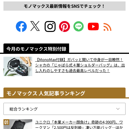
モノマックス最新情報をSNSでチェック！
今月のモノマックス特別付録
【MonoMax付録】ガバッと開いて中身が一目瞭然！
シャカの「じゃばら式４層ショルダーバッグ」は、出
し入れのしやすさも過去最高レベルだった！
モノマックス 人気記事ランキング
ユニクロ「本業メーカー顔負け」奇跡の4,990円、ワ
ークマン「2,500円は反則級」凄い万能バッグ…ほか