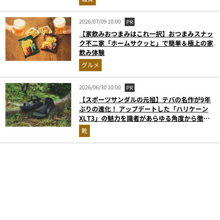
2026/07/09 10:00
PR
【家飲みおつまみはこれ一択】おつまみスナッ
ク不二家「ホームサクッと」で簡単＆極上の家
飲み体験
グルメ
2026/06/30 10:00
PR
【スポーツサンダルの元祖】テバの名作が9年
ぶりの進化！ アップデートした「ハリケーン
XLT3」の魅力を識者があらゆる角度から徹底
解説！
靴