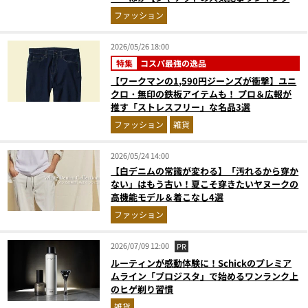
スト3】（2026年4月版）
ファッション
2026/05/26 18:00
特集
コスパ最強の逸品
【ワークマンの1,590円ジーンズが衝撃】ユニ
クロ・無印の鉄板アイテムも！ プロ＆広報が
推す「ストレスフリー」な名品3選
ファッション
雑貨
2026/05/24 14:00
【白デニムの常識が変わる】「汚れるから穿か
ない」はもう古い！夏こそ穿きたいヤヌークの
高機能モデル＆着こなし4選
ファッション
2026/07/09 12:00
PR
ルーティンが感動体験に！Schickのプレミア
ムライン「プロジスタ」で始めるワンランク上
のヒゲ剃り習慣
雑貨