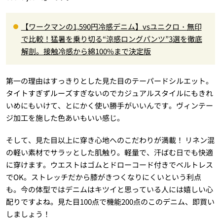
【ワークマンの1,590円冷感デニム】vsユニクロ・無印
で比較！猛暑を乗り切る“涼感ロングパンツ”3選を徹底
解剖。接触冷感から綿100%まで決定版
第一の理由はすっきりとした見た目のテーパードシルエット。
タイトすぎずルーズすぎないのでカジュアルスタイルにもきれ
いめにもいけて、とにかく使い勝手がいいんです。ヴィンテー
ジ加工を施した色あいもいい感じ。
そして、見た目以上に穿き心地へのこだわりが満載！ リネン混
の軽い素材でサラッとした肌触り。軽量で、汗ばむ日でも快適
に穿けます。ウエストはゴムとドローコード付きでベルトレス
でOK。ストレッチだから膝がきつくなりにくいという利点
も。今の体型ではデニムはキツイと思っている人には嬉しい心
配りですよね。見た目100点で機能200点のこのデニム、即買い
しましょう！