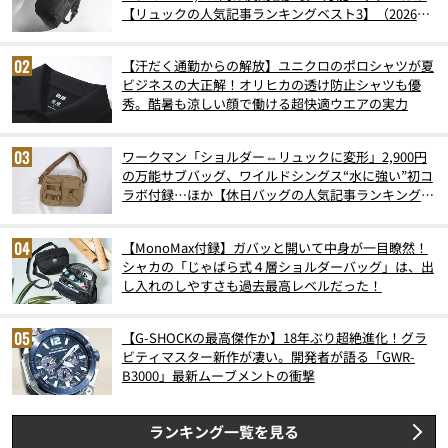
【リュックの人気記事ランキングベスト3】（2026年
6月版）
【汗だく通勤からの解放】ユニクロのポロシャツが夏
ビジネスの大正解！オリヒカの透け防止シャツも優
秀。酷暑も涼しい顔で働ける超快適ウエアの実力
ワークマン「ショルダー⇔リュックに変形」2,900円
の万能サブバッグ、ワイルドシングス“水に強い”初コ
ラボ付録…ほか【休日バッグの人気記事ランキングベ
スト3】（2026年6月版）
【MonoMax付録】ガバッと開いて中身が一目瞭然！
シャカの「じゃばら式４層ショルダーバッグ」は、出
し入れのしやすさも過去最高レベルだった！
【G-SHOCKの最高傑作か】18年ぶり超絶進化！グラ
ビティマスター新作が凄い。開発者が語る「GWR-
B3000」最新ムーブメントの衝撃
ランキング一覧を見る