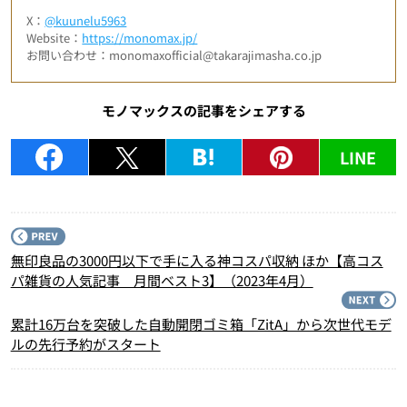
X：
@kuunelu5963
Website：
https://monomax.jp/
お問い合わせ：monomaxofficial@takarajimasha.co.jp
モノマックスの記事をシェアする
LINE
P
無印良品の3000円以下で手に入る神コスパ収納 ほか【高コス
パ雑貨の人気記事 月間ベスト3】（2023年4月）
N
累計16万台を突破した自動開閉ゴミ箱「ZitA」から次世代モデ
ルの先行予約がスタート