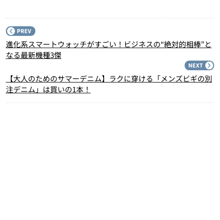
P
進化系スマートウォッチがすごい！ビジネスの“絶対的相棒”と
なる最新機種3傑
N
【大人のためのサマーデニム】ラクに穿ける「メンズビギの別
注デニム」は買いの1本！