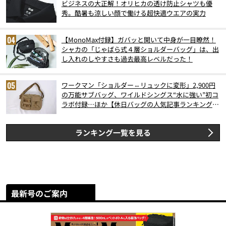
ビジネスの大正解！オリヒカの透け防止シャツも優
秀。酷暑も涼しい顔で働ける超快適ウエアの実力
【MonoMax付録】ガバッと開いて中身が一目瞭然！
シャカの「じゃばら式４層ショルダーバッグ」は、出
し入れのしやすさも過去最高レベルだった！
ワークマン「ショルダー⇔リュックに変形」2,900円
の万能サブバッグ、ワイルドシングス“水に強い”初コ
ラボ付録…ほか【休日バッグの人気記事ランキングベ
スト3】（2026年6月版）
ランキング一覧を見る
最新号のご案内