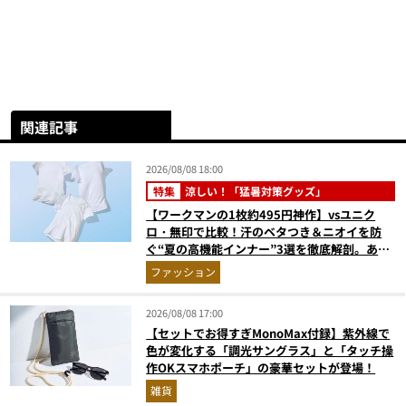
関連記事
2026/08/08 18:00
特集
涼しい！「猛暑対策グッズ」
【ワークマンの1枚約495円神作】vsユニク
ロ・無印で比較！汗のベタつき＆ニオイを防
ぐ“夏の高機能インナー”3選を徹底解剖。あな
たに最適な1着は？
ファッション
2026/08/08 17:00
【セットでお得すぎMonoMax付録】紫外線で
色が変化する「調光サングラス」と「タッチ操
作OKスマホポーチ」の豪華セットが登場！
雑貨