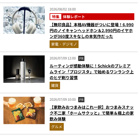
2026/08/02 18:00
特集
体験レポート
【無印良品】本格AV機器がついに登場！6,990
円のノイキャンヘッドホン＆2,990円のイヤホ
ンが360度スキなしの本気作だった
家電・デジモノ
2026/07/09 12:00
PR
ルーティンが感動体験に！Schickのプレミア
ムライン「プロジスタ」で始めるワンランク上
のヒゲ剃り習慣
雑貨
2026/07/09 10:00
PR
【家飲みおつまみはこれ一択】おつまみスナッ
ク不二家「ホームサクッと」で簡単＆極上の家
飲み体験
グルメ