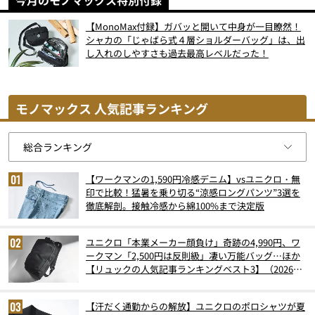
今月のモノマックス特別付録
【MonoMax付録】ガバッと開いて中身が一目瞭然！
シャカの「じゃばら式４層ショルダーバッグ」は、出
し入れのしやすさも過去最高レベルだった！
モノマックス 人気記事ランキング
【ワークマンの1,590円冷感デニム】vsユニクロ・無
印で比較！猛暑を乗り切る“涼感ロングパンツ”3選を
徹底解剖。接触冷感から綿100%まで決定版
ユニクロ「本業メーカー顔負け」奇跡の4,990円、ワ
ークマン「2,500円は反則級」凄い万能バッグ…ほか
【リュックの人気記事ランキングベスト3】（2026年
6月版）
【汗だく通勤からの解放】ユニクロのポロシャツが夏