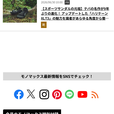
2026/06/30 10:00
PR
【スポーツサンダルの元祖】テバの名作が9年
ぶりの進化！ アップデートした「ハリケーン
XLT3」の魅力を識者があらゆる角度から徹底
解説！
靴
モノマックス最新情報をSNSでチェック！