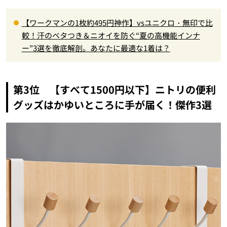
【ワークマンの1枚約495円神作】vsユニクロ・無印で比
較！汗のベタつき＆ニオイを防ぐ“夏の高機能インナ
ー”3選を徹底解剖。あなたに最適な1着は？
第3位 【すべて1500円以下】ニトリの便利
グッズはかゆいところに手が届く！傑作3選