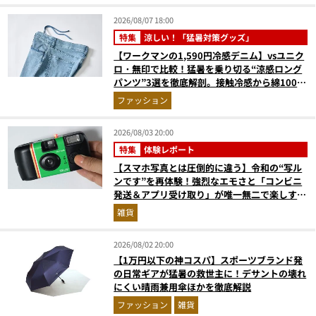
2026/08/07 18:00
特集
涼しい！「猛暑対策グッズ」
【ワークマンの1,590円冷感デニム】vsユニク
ロ・無印で比較！猛暑を乗り切る“涼感ロング
パンツ”3選を徹底解剖。接触冷感から綿100%
まで決定版
ファッション
2026/08/03 20:00
特集
体験レポート
【スマホ写真とは圧倒的に違う】令和の“写ル
ンです”を再体験！強烈なエモさと「コンビニ
発送＆アプリ受け取り」が唯一無二で楽しすぎ
た
雑貨
2026/08/02 20:00
【1万円以下の神コスパ】スポーツブランド発
の日常ギアが猛暑の救世主に！デサントの壊れ
にくい晴雨兼用傘ほかを徹底解説
ファッション
雑貨