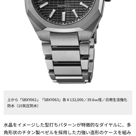
上から「SBXY061」「SBXY063」各￥132,000／39.6㎜径／日用生活強化
防水（10気圧防水）
水晶をイメージした型打ちパターンが特徴的なダイヤルに、多
角形状のチタン製ベゼルを採用した力強い造形のケースを組み