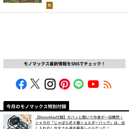
解説！
靴
モノマックス最新情報をSNSでチェック！
今月のモノマックス特別付録
【MonoMax付録】ガバッと開いて中身が一目瞭然！
シャカの「じゃばら式４層ショルダーバッグ」は、出
し入れのしやすさも過去最高レベルだった！