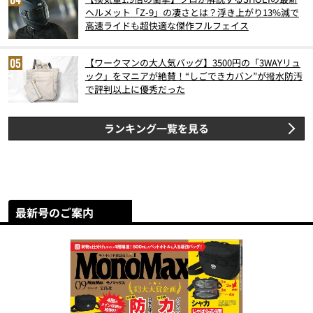
ヘルメット「Z-9」の凄さとは？浮き上がり13%減で
高速ライドも超快適な傑作フルフェイス
【ワークマンの大人気バッグ】3500円の「3WAYリュ
ック」をマニアが絶賛！“しごできカバン”が撥水防汚
で評判以上に優秀だった
ランキング一覧を見る
最新号のご案内