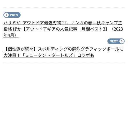
P
ハサミが“アウトドア最強刃物”!?、ナンガの春～秋キャンプ主
役格 ほか【アウトドアギアの人気記事 月間ベスト3】（2023
年4月）
N
【個性派が続々】スポルディングの鮮烈グラフィックボールに
大注目！「ミュータント タートルズ」コラボも