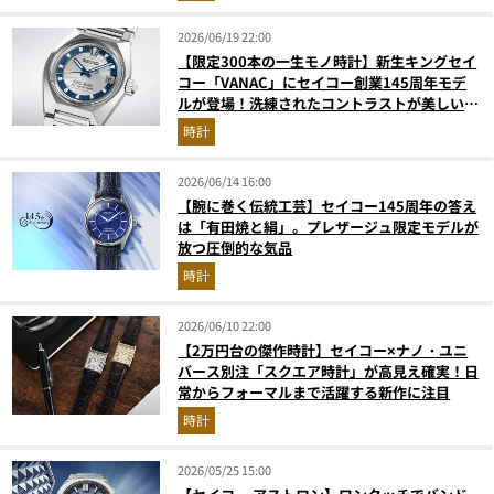
2026/06/19 22:00
【限定300本の一生モノ時計】新生キングセイ
コー「VANAC」にセイコー創業145周年モデ
ルが登場！洗練されたコントラストが美しい大
人の名機
時計
2026/06/14 16:00
【腕に巻く伝統工芸】セイコー145周年の答え
は「有田焼と絹」。プレザージュ限定モデルが
放つ圧倒的な気品
時計
2026/06/10 22:00
【2万円台の傑作時計】セイコー×ナノ・ユニ
バース別注「スクエア時計」が高見え確実！日
常からフォーマルまで活躍する新作に注目
時計
2026/05/25 15:00