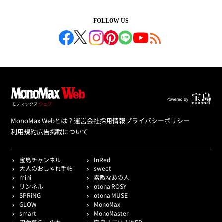
FOLLOW US
MonoMax Webとは？
運営会社
採用情報
プライバシーポリシー
利用規約
広告掲載について
宝島チャンネル
InRed
大人のおしゃれ手帖
sweet
mini
素敵なあの人
リンネル
otona ROSY
SPRiNG
otona MUSE
GLOW
MonoMax
smart
MonoMaster
田舎暮らしの本
宝島すごい！WEB