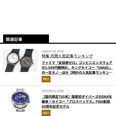
関連記事
2026/07/20 19:00
特集
月間人気記事ランキング
ファミマ「妥協感ゼロ」コンビニエンスウェア
の1,998円腕時計、キングセイコー「VANAC」
の一生モノ…ほか【時計の人気記事ランキング
ベスト3】（2026年6月版）
時計
2026/06/21 22:00
【国内限定700本】国産初ダイバーズのDNAを
継承！セイコー「プロスペックス」PADI創設
60周年記念モデル
時計