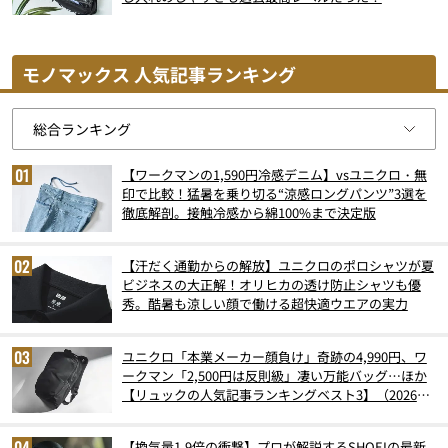
モノマックス 人気記事ランキング
【ワークマンの1,590円冷感デニム】vsユニクロ・無
印で比較！猛暑を乗り切る“涼感ロングパンツ”3選を
徹底解剖。接触冷感から綿100%まで決定版
【汗だく通勤からの解放】ユニクロのポロシャツが夏
ビジネスの大正解！オリヒカの透け防止シャツも優
秀。酷暑も涼しい顔で働ける超快適ウエアの実力
ユニクロ「本業メーカー顔負け」奇跡の4,990円、ワ
ークマン「2,500円は反則級」凄い万能バッグ…ほか
【リュックの人気記事ランキングベスト3】（2026年
6月版）
【換気量1.9倍の衝撃】プロが解説するSHOEIの最新