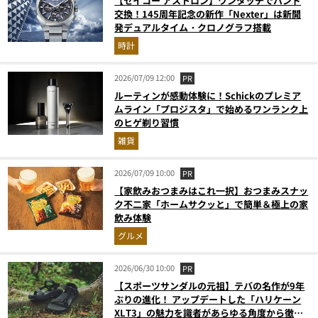
【セイコー アストロン】ワンタッチでバンド
交換！145周年記念の新作「Nexter」は新開
発デュアルタイム・クロノグラフ搭載
時計
2026/07/09 12:00
PR
ルーティンが感動体験に！Schickのプレミア
ムライン「プロジスタ」で始めるワンランク上
のヒゲ剃り習慣
雑貨
2026/07/09 10:00
PR
【家飲みおつまみはこれ一択】おつまみスナッ
ク不二家「ホームサクッと」で簡単＆極上の家
飲み体験
グルメ
2026/06/30 10:00
PR
【スポーツサンダルの元祖】テバの名作が9年
ぶりの進化！ アップデートした「ハリケーン
XLT3」の魅力を識者があらゆる角度から徹底