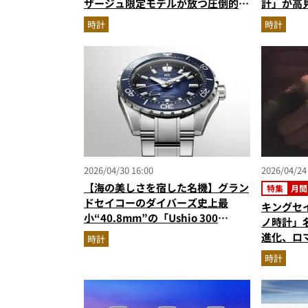
ザージュ限定モデルが放つ圧倒的な
計」が高
気品
マルまで
時計
時計
2026/04/30 16:00
2026/04/24
【海の美しさを宿した名機】グラン
特集
月間
ドセイコーのダイバーズ史上最
キングセ
小“40.8mm”の「Ushio 300
ノ時計」
Diver」が登場
進化、ロ
時計
活”アキ
時計
気記事ラン
年3月版