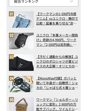
【ワークマンの1,590円冷感
デニム】vsユニクロ・無印で
比較！猛暑を乗り切る“涼感
ロングパンツ”3選を徹底解
剖。接触冷感から綿100%ま
ユニクロ「本業メーカー顔負
で決定版
け」奇跡の4,990円、ワーク
マン「2,500円は反則級」凄
い万能バッグ…ほか【リュッ
クの人気記事ランキングベス
【汗だく通勤からの解放】ユ
ト3】（2026年6月版）
ニクロのポロシャツが夏ビジ
ネスの大正解！オリヒカの透
け防止シャツも優秀。酷暑も
涼しい顔で働ける超快適ウエ
【MonoMax付録】ガバッと
アの実力
開いて中身が一目瞭然！シャ
カの「じゃばら式４層ショル
ダーバッグ」は、出し入れの
しやすさも過去最高レベルだ
ワークマン「ショルダー⇔リ
った！
ュックに変形」2,900円の万
能サブバッグ、ワイルドシン