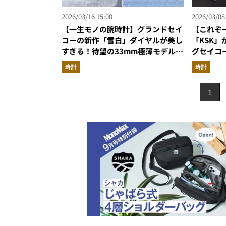
2026/03/16 15:00
2026/03/08
【一生モノの腕時計】グランドセイ
【これぞ
コーの新作「雪白」ダイヤルが美し
「KSK
すぎる！待望の33mm極薄モデルが
グセイコ
登場
時計は世界
時計
時計
1