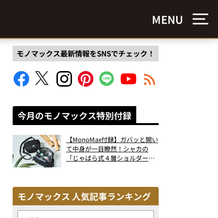
MENU
モノマックス最新情報をSNSでチェック！
今月のモノマックス特別付録
【MonoMax付録】ガバッと開い
て中身が一目瞭然！シャカの
「じゃばら式４層ショルダーバ
ッグ」は、出し入れのしやすさ
も過去最高レベルだった！
モノマックス 人気記事ランキング