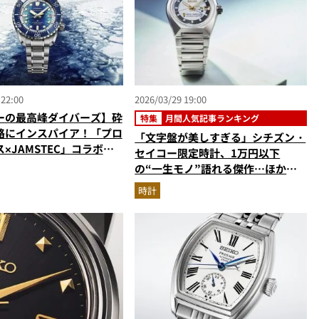
 22:00
2026/03/29 19:00
ーの最高峰ダイバーズ】砕
特集
月間人気記事ランキング
路にインスパイア！「プロ
「文字盤が美しすぎる」シチズン・
×JAMSTEC」コラボの
セイコー限定時計、1万円以下
ンマスターに注目
の“一生モノ”語れる傑作…ほか
【時計の人気記事ランキングベスト
時計
3】（2026年2月版）