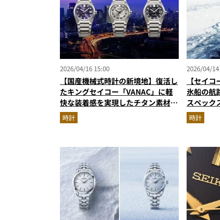
2026/04/16 15:00
2026/04/14
【国産機械式時計の新境地】復活し
【セイコ
たキングセイコー「VANAC」に軽
氷船の航
快な装着感を実現したチタン素材の
スペックス
新作3型が堂々登場
限定マリ
時計
時計