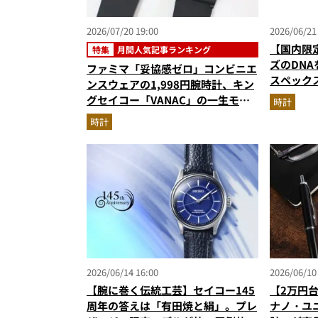
2026/07/20 19:00
2026/06/21
【国内限
特集
月間人気記事ランキング
ズのDN
ファミマ「妥協感ゼロ」コンビニエ
スペックス
ンスウェアの1,998円腕時計、キン
モデル
グセイコー「VANAC」の一生モ
時計
ノ…ほか【時計の人気記事ランキン
時計
グベスト3】（2026年6月版）
2026/06/14 16:00
2026/06/10
【腕に巻く伝統工芸】セイコー145
【2万円
周年の答えは「有田焼と絹」。プレ
ナノ・ユ