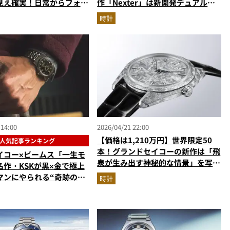
見え確実！日常からフォー
作「Nexter」は新開発デュアルタ
活躍する新作に注目
イム・クロノグラフ搭載
時計
 14:00
2026/04/21 22:00
【価格は1,210万円】世界限定50
人気記事ランキング
本！グランドセイコーの新作は「飛
イコー×ビームス「一生モ
泉が生み出す神秘的な情景」を写し
名作・KSKが黒×金で極上
取った芸術ウォッチ
マンにやられる“奇跡の復
時計
ュトロン…ほか【時計の人
キングベスト3】（2026
）