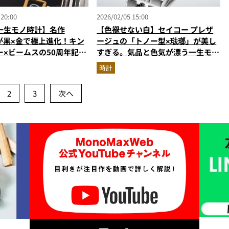
 20:00
2026/02/05 15:00
一生モノ時計】名作
【色褪せない白】セイコー プレザ
」が黒×金で極上進化！キン
ージュの「トノー型×琺瑯」が美し
ー×ビームスの50周年記念
すぎる。気品と色気が漂う一生モノ
限定300本
の国産時計
時計
2
3
次へ