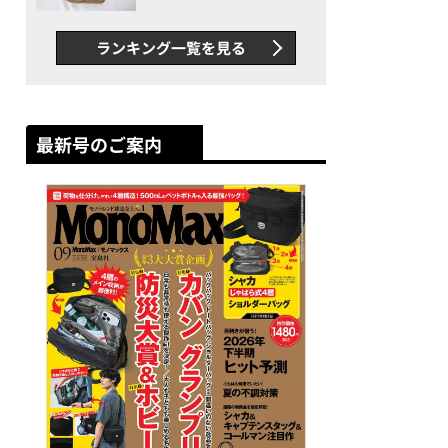
グス“水に強い”初コラボ付
録…ほか【休日バッグの人気
ランキング一覧を見る
記事ランキングベスト3】
（2026年6月版）
最新号のご案内