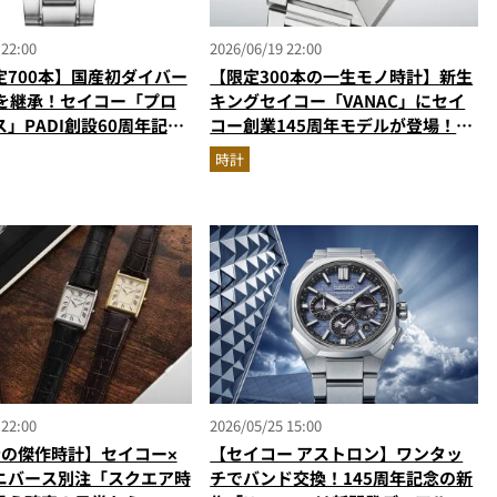
 22:00
2026/06/19 22:00
定700本】国産初ダイバー
【限定300本の一生モノ時計】新生
Aを継承！セイコー「プロ
キングセイコー「VANAC」にセイ
」PADI創設60周年記念
コー創業145周年モデルが登場！洗
練されたコントラストが美しい大人
時計
の名機
 22:00
2026/05/25 15:00
台の傑作時計】セイコー×
【セイコー アストロン】ワンタッ
ニバース別注「スクエア時
チでバンド交換！145周年記念の新