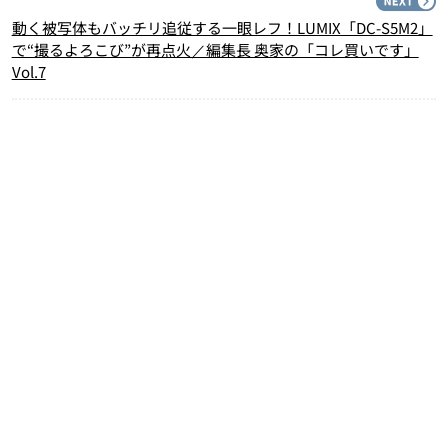
N
動く被写体もバッチリ追従する一眼レフ！LUMIX「DC-S5M2」
で“撮るよろこび”が再点火／編集長 奥家の「コレ買いです」
Vol.7