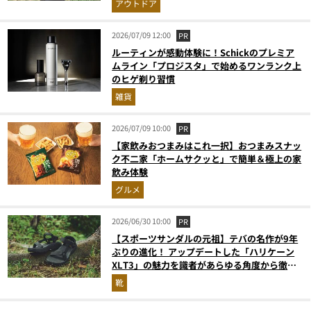
アウトドア
2026/07/09 12:00
PR
ルーティンが感動体験に！Schickのプレミア
ムライン「プロジスタ」で始めるワンランク上
のヒゲ剃り習慣
雑貨
2026/07/09 10:00
PR
【家飲みおつまみはこれ一択】おつまみスナッ
ク不二家「ホームサクッと」で簡単＆極上の家
飲み体験
グルメ
2026/06/30 10:00
PR
【スポーツサンダルの元祖】テバの名作が9年
ぶりの進化！ アップデートした「ハリケーン
XLT3」の魅力を識者があらゆる角度から徹底
解説！
靴