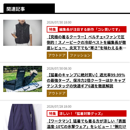
関連記事
2026/07/30 18:00
特集
編集長が注目する新作「コレ買いです」
【究極の着るクーラー】ペルチェ×ファンで圧
倒的！スノーピークの冷却ベストを編集長が徹
底レビュー。炎天下でも“寒さ”を味わえる本気
のギア『コレ買いです』Vol.172
アウトドア
ファッション
2026/07/30 08:30
【猛暑のキャンプに絶対買い】遮光率99.99％
の最強タープ、保冷力2倍クーラーほか キャプ
テンスタッグの快適ギア6選を徹底解説
アウトドア
2026/07/28 18:00
特集
涼しい！「猛暑対策グッズ」
【ワークマン】猛暑でも着る方が涼しい「表面
温度-10℃の氷撃ウェア」をレビュー！“腕だけ