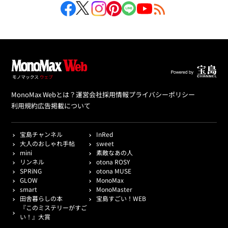
MonoMax Webとは？
運営会社
採用情報
プライバシーポリシー
利用規約
広告掲載について
宝島チャンネル
InRed
大人のおしゃれ手帖
sweet
mini
素敵なあの人
リンネル
otona ROSY
SPRiNG
otona MUSE
GLOW
MonoMax
smart
MonoMaster
田舎暮らしの本
宝島すごい！WEB
『このミステリーがすご
い！』大賞