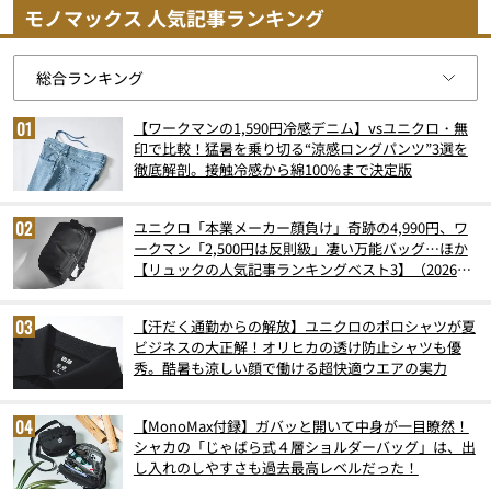
モノマックス 人気記事ランキング
【ワークマンの1,590円冷感デニム】vsユニクロ・無
印で比較！猛暑を乗り切る“涼感ロングパンツ”3選を
徹底解剖。接触冷感から綿100%まで決定版
ユニクロ「本業メーカー顔負け」奇跡の4,990円、ワ
ークマン「2,500円は反則級」凄い万能バッグ…ほか
【リュックの人気記事ランキングベスト3】（2026年
6月版）
【汗だく通勤からの解放】ユニクロのポロシャツが夏
ビジネスの大正解！オリヒカの透け防止シャツも優
秀。酷暑も涼しい顔で働ける超快適ウエアの実力
【MonoMax付録】ガバッと開いて中身が一目瞭然！
シャカの「じゃばら式４層ショルダーバッグ」は、出
し入れのしやすさも過去最高レベルだった！