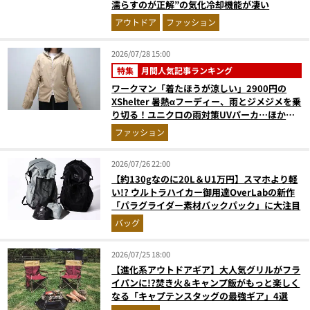
濡らすのが正解”の気化冷却機能が凄い
アウトドア
ファッション
2026/07/28 15:00
特集
月間人気記事ランキング
ワークマン「着たほうが涼しい」2900円の
XShelter 暑熱αフーディー、雨とジメジメを乗
り切る！ユニクロの雨対策UVパーカ…ほか
【アウターの人気記事ランキングベスト3】
ファッション
（2026年6月版）
2026/07/26 22:00
【約130gなのに20L＆U1万円】スマホより軽
い!? ウルトラハイカー御用達OverLabの新作
「パラグライダー素材バックパック」に大注目
バッグ
2026/07/25 18:00
【進化系アウトドアギア】大人気グリルがフラ
イパンに!?焚き火＆キャンプ飯がもっと楽しく
なる「キャプテンスタッグの最強ギア」4選