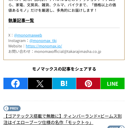
ら、家電、文房具、雑貨、クルマ、バイクまで、「価格以上の価
値あるモノ」だけを厳選し、多角的にお届けします！
執筆記事一覧
X：
@monomaxweb
Instagram：
@monomax_tkj
Website：
https://monomax.jp/
お問い合わせ：monomaxofficial@takarajimasha.co.jp
モノマックスの記事をシェアする
LINE
P
【ゴアテックス搭載で無敵に】ティンバーランド×ビームス別
注はイエローブーツ仕様の名作「モックトゥ」