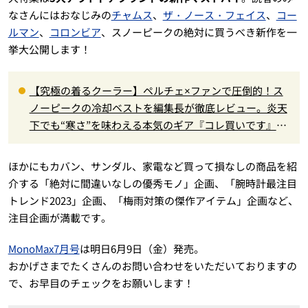
なさんにはおなじみの
チャムス
、
ザ・ノース・フェイス
、
コー
ルマン
、
コロンビア
、スノーピークの絶対に買うべき新作を一
挙大公開します！
【究極の着るクーラー】ペルチェ×ファンで圧倒的！ス
ノーピークの冷却ベストを編集長が徹底レビュー。炎天
下でも“寒さ”を味わえる本気のギア『コレ買いです』Vo
l.172
ほかにもカバン、サンダル、家電など買って損なしの商品を紹
介する「絶対に間違いなしの優秀モノ」企画、「腕時計最注目
トレンド2023」企画、「梅雨対策の傑作アイテム」企画など、
注目企画が満載です。
MonoMax7月号
は明日6月9日（金）発売。
おかげさまでたくさんのお問い合わせをいただいておりますの
で、お早目のチェックをお願いします！