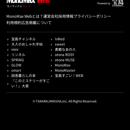
MonoMax Webとは？
運営会社
採用情報
プライバシーポリシー
利用規約
広告掲載について
宝島チャンネル
InRed
大人のおしゃれ手帖
sweet
mini
素敵なあの人
リンネル
otona ROSY
SPRiNG
otona MUSE
GLOW
MonoMax
smart
MonoMaster
田舎暮らしの本
宝島すごい！WEB
『このミステリーがすご
い！』大賞
© TAKARAJIMASHA,Inc. All Rights Reserved.