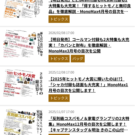
大特集も大充実！「得するヒットモノと無印良
品」を徹底解説・MonoMax4月号の目次を公
開
トピックス
2026/02/08 17:00
【明日発売】コールマン付録も2大特集も大充
実！「カバンと財布」を徹底解説・
MonoMax3月号の目次を公開
トピックス
バッグ
2025/12/08 17:00
【2025年ヒットモノ大賞に輝いたのは!?】
「シャカ付録も誌面も大充実！」MonoMax1
月号の目次を公開します！
トピックス
2025/11/07 17:00
「反則級コスパモノ＆家電グランプリの2大特
集」MonoMax12月号の目次を公開します！
【キャプテンスタッグ＆明治 きのこの山付録