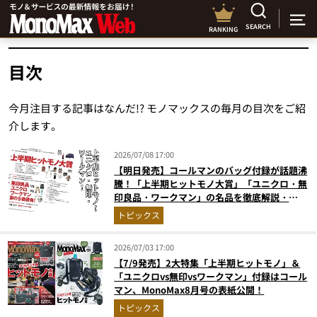
SEARCH
RANKING
目次
今月注目する記事はなんだ!? モノマックスの毎月の目次をご紹
介します。
2026/07/08 17:00
【明日発売】コールマンのバッグ付録が話題沸
騰！「上半期ヒットモノ大賞」「ユニクロ・無
印良品・ワークマン」の名品を徹底解説・
MonoMax8月号の目次を公開
トピックス
2026/07/03 17:00
【7/9発売】2大特集「上半期ヒットモノ」＆
「ユニクロvs無印vsワークマン」付録はコール
マン、MonoMax8月号の表紙公開！
トピックス