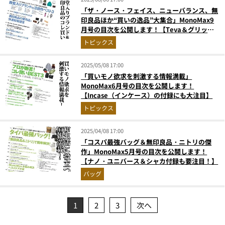
「ザ・ノース・フェイス、ニューバランス、無
印良品ほか“買いの逸品”大集合」MonoMax9
月号の目次を公開します！【Teva＆グリップ
スワニー付録も必見！】
トピックス
2025/05/08 17:00
「買いモノ欲求を刺激する情報満載」
MonoMax6月号の目次を公開します！
【Incase（インケース）の付録にも大注目】
トピックス
2025/04/08 17:00
「コスパ最強バッグ＆無印良品・ニトリの傑
作」MonoMax5月号の目次を公開します！
【ナノ・ユニバース＆シャカ付録も要注目！】
バッグ
1
2
3
次へ