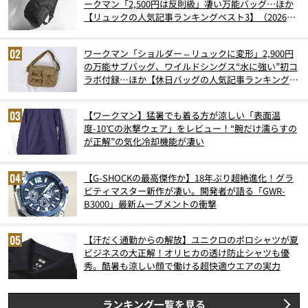
ークマン「2,500円は反則級」凄い万能バッグ…ほか
【リュックの人気記事ランキングベスト3】（2026年
6月版）
ワークマン「ショルダー⇔リュックに変形」2,900円
の万能サブバッグ、ワイルドシングス“水に強い”初コ
ラボ付録…ほか【休日バッグの人気記事ランキングベ
スト3】（2026年6月版）
【ワークマン】猛暑でも着る方が涼しい「表面温
度-10℃の氷撃ウェア」をレビュー！“腕だけ濡らすの
が正解”の気化冷却機能が凄い
【G-SHOCKの最高傑作か】18年ぶり超絶進化！グラ
ビティマスター新作が凄い。開発者が語る「GWR-
B3000」最新ムーブメントの衝撃
【汗だく通勤からの解放】ユニクロのポロシャツが夏
ビジネスの大正解！オリヒカの透け防止シャツも優
秀。酷暑も涼しい顔で働ける超快適ウエアの実力
ランキング一覧を見る