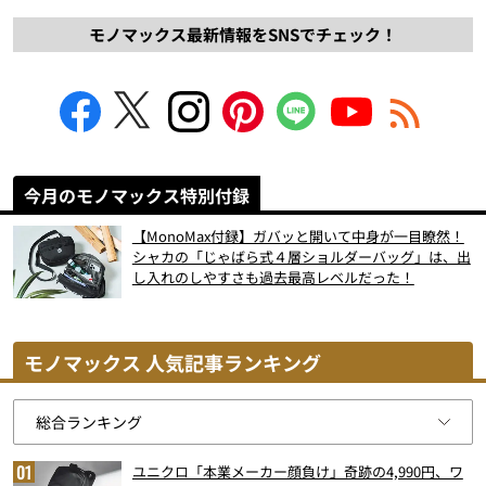
モノマックス最新情報をSNSでチェック！
今月のモノマックス特別付録
【MonoMax付録】ガバッと開いて中身が一目瞭然！
シャカの「じゃばら式４層ショルダーバッグ」は、出
し入れのしやすさも過去最高レベルだった！
モノマックス 人気記事ランキング
ユニクロ「本業メーカー顔負け」奇跡の4,990円、ワ