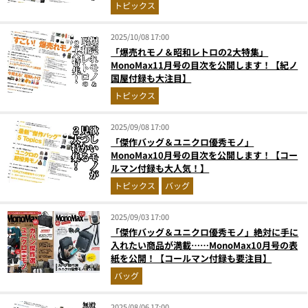
も大注目】
トピックス
2025/10/08 17:00
「爆売れモノ＆昭和レトロの2大特集」
MonoMax11月号の目次を公開します！【紀ノ
国屋付録も大注目】
トピックス
2025/09/08 17:00
「傑作バッグ＆ユニクロ優秀モノ」
MonoMax10月号の目次を公開します！【コー
ルマン付録も大人気！】
トピックス
バッグ
2025/09/03 17:00
「傑作バッグ＆ユニクロ優秀モノ」絶対に手に
入れたい商品が満載……MonoMax10月号の表
紙を公開！【コールマン付録も要注目】
バッグ
2025/08/06 17:00