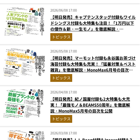
2026/06/08 17:00
【明日発売】キャプテンスタッグ付録もワイル
ドシングス付録も大特集も注目！「1万円以下
の傑作＆新・一生モノ」を徹底解説・
MonoMax7月号の目次を公開
トピックス
2026/05/08 17:00
【明日発売】マーモット付録も永谷園お茶づけ
海苔付録も大特集も充実！「猛暑対策＆ベスト
雑貨」を徹底解説・MonoMax6月号の目次を
公開
トピックス
2026/04/08 17:00
【明日発売】紀ノ国屋付録も2大特集も大充
実！「最強モノ＆BEAMS50周年」を徹底解
説・MonoMax5月号の目次を公開
トピックス
2026/03/08 17:00
【明日発売】L.L.Bean付録もIncase付録も2