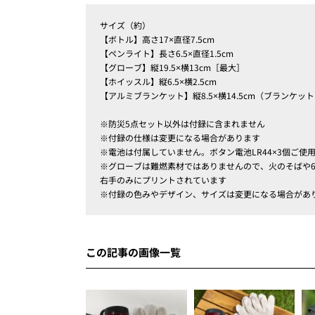
サイズ（約）
【ボトル】高さ17×直径7.5cm
【ペンライト】長さ6.5×直径1.5cm
【グローブ】縦19.5×横13cm［最大］
【ホイッスル】縦6.5×横2.5cm
【アルミブランケット】縦8.5×横14.5cm（ブランケット：
※防災5点セット以外は付録に含まれません
※付録の仕様は変更になる場合があります
※電池は付属していません。ボタン電池LR44×3個ご使
※グローブは難燃素材ではありませんので、火のそばや
右手のみにプリントされています
※付録の色みやデザイン、サイズは変更になる場合があ
この記事の画像一覧