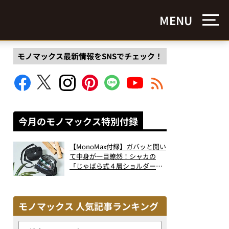
MENU
モノマックス最新情報をSNSでチェック！
今月のモノマックス特別付録
【MonoMax付録】ガバッと開い
て中身が一目瞭然！シャカの
「じゃばら式４層ショルダーバ
ッグ」は、出し入れのしやすさ
も過去最高レベルだった！
モノマックス 人気記事ランキング