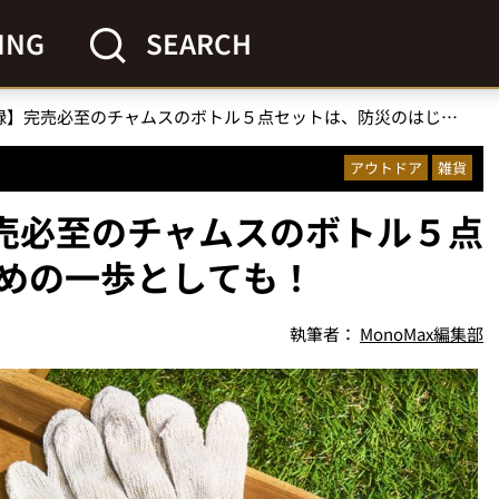
ING
SEARCH
【MonoMax付録】完売必至のチャムスのボトル５点セットは、防災のはじめの一歩としても！
アウトドア
雑貨
完売必至のチャムスのボトル５点
めの一歩としても！
執筆者：
MonoMax編集部