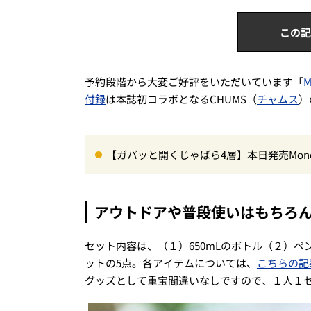
この記
予約段階から大変ご好評をいただいています「
付録
は本誌初コラボとなるCHUMS（
チャムス
）
【ガバッと開くじゃばら4層】本日発売Mon
ペット収納＆背面メッシュでベタつかない
アウトドアや普段使いはもちろ
セット内容は、（１）650mLのボトル（２）
ットの5点。各アイテムについては、
こちらの記
グッズとして重宝間違いなしですので、１人１