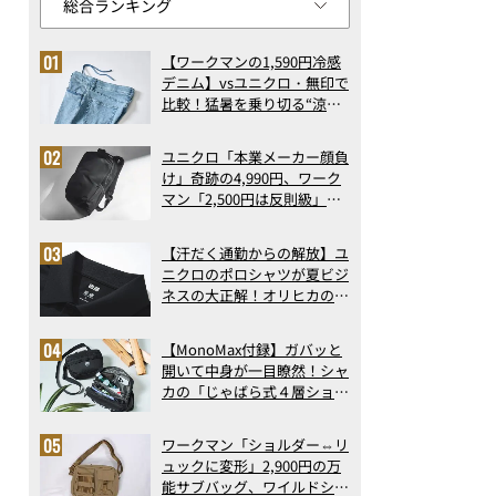
【ワークマンの1,590円冷感
デニム】vsユニクロ・無印で
比較！猛暑を乗り切る“涼感
ロングパンツ”3選を徹底解
剖。接触冷感から綿100%ま
ユニクロ「本業メーカー顔負
で決定版
け」奇跡の4,990円、ワーク
マン「2,500円は反則級」凄
い万能バッグ…ほか【リュッ
クの人気記事ランキングベス
【汗だく通勤からの解放】ユ
ト3】（2026年6月版）
ニクロのポロシャツが夏ビジ
ネスの大正解！オリヒカの透
け防止シャツも優秀。酷暑も
涼しい顔で働ける超快適ウエ
【MonoMax付録】ガバッと
アの実力
開いて中身が一目瞭然！シャ
カの「じゃばら式４層ショル
ダーバッグ」は、出し入れの
しやすさも過去最高レベルだ
ワークマン「ショルダー⇔リ
った！
ュックに変形」2,900円の万
能サブバッグ、ワイルドシン