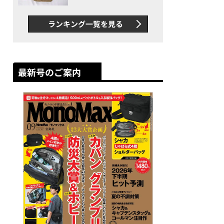
グス“水に強い”初コラボ付
録…ほか【休日バッグの人気
ランキング一覧を見る
記事ランキングベスト3】
（2026年6月版）
最新号のご案内