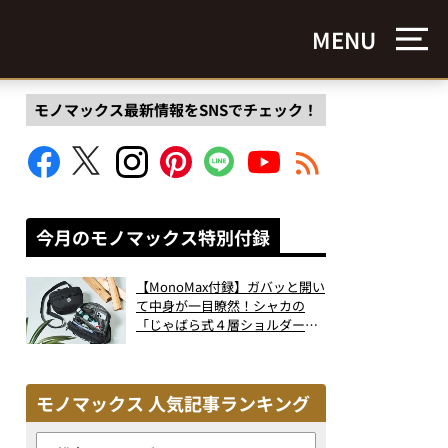
MENU
モノマックス最新情報をSNSでチェック！
今月のモノマックス特別付録
【MonoMax付録】ガバッと開い
て中身が一目瞭然！シャカの
「じゃばら式４層ショルダーバ
ッグ」は、出し入れのしやすさ
も過去最高レベルだった！
モノマックス 人気記事ランキング