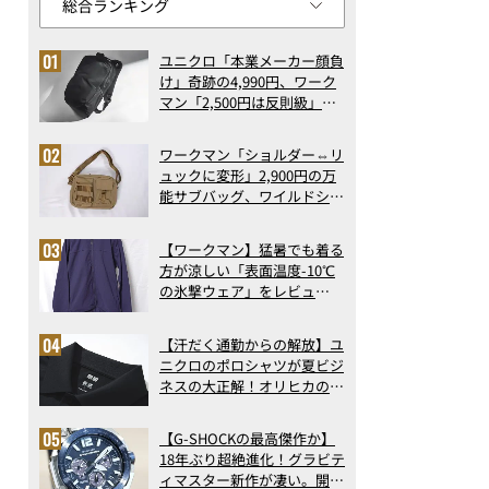
ユニクロ「本業メーカー顔負
け」奇跡の4,990円、ワーク
マン「2,500円は反則級」凄
い万能バッグ…ほか【リュッ
クの人気記事ランキングベス
ワークマン「ショルダー⇔リ
ト3】（2026年6月版）
ュックに変形」2,900円の万
能サブバッグ、ワイルドシン
グス“水に強い”初コラボ付
録…ほか【休日バッグの人気
【ワークマン】猛暑でも着る
記事ランキングベスト3】
方が涼しい「表面温度-10℃
（2026年6月版）
の氷撃ウェア」をレビュ
ー！“腕だけ濡らすのが正
解”の気化冷却機能が凄い
【汗だく通勤からの解放】ユ
ニクロのポロシャツが夏ビジ
ネスの大正解！オリヒカの透
け防止シャツも優秀。酷暑も
涼しい顔で働ける超快適ウエ
【G-SHOCKの最高傑作か】
アの実力
18年ぶり超絶進化！グラビテ
ィマスター新作が凄い。開発