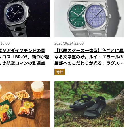
 16:00
2026/06/24 22:00
浮かぶダイヤモンドの星
【話題のケース一体型】色ごとに異
ロス「BR-05」新作が魅
なる文字盤の妙。ルイ・エラールの
しき航空ロマンの到達点
細部へのこだわりが光る、ラグスポ
の新星「2340」
時計