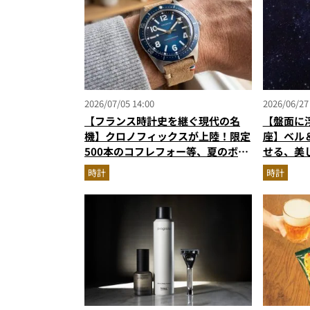
2026/07/05 14:00
2026/06/27
【フランス時計史を継ぐ現代の名
【盤面に
機】クロノフィックスが上陸！限定
座】ベル＆
500本のコフレフォー等、夏のボー
せる、美
ナスで狙う新作
時計
時計