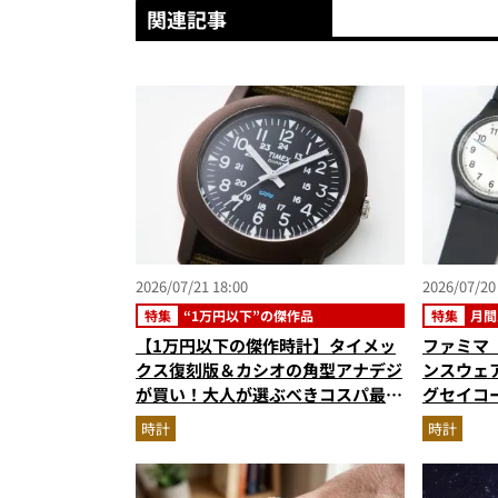
関連記事
2026/07/21 18:00
2026/07/20
特集
“1万円以下”の傑作品
特集
月間
【1万円以下の傑作時計】タイメッ
ファミマ
クス復刻版＆カシオの角型アナデジ
ンスウェア
が買い！大人が選ぶべきコスパ最強
グセイコー
モデルを徹底解説
ノ…ほか
時計
時計
グベスト3