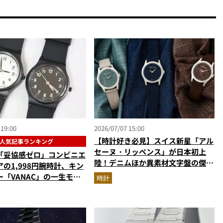
 19:00
2026/07/07 15:00
【時計好き必見】スイス新星「アル
人気記事ランキング
セーヌ・リッペンス」が日本初上
「妥協感ゼロ」コンビニエ
陸！デニムほか異素材文字盤の傑作
の1,998円腕時計、キン
を解説
「VANAC」の一生モ
時計
【時計の人気記事ランキン
】（2026年6月版）