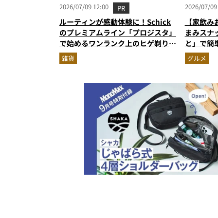
2026/07/09 12:00
2026/07/09
PR
ルーティンが感動体験に！Schick
【家飲み
のプレミアムライン「プロジスタ」
まみスナ
で始めるワンランク上のヒゲ剃り習
と」で簡
慣
雑貨
グルメ