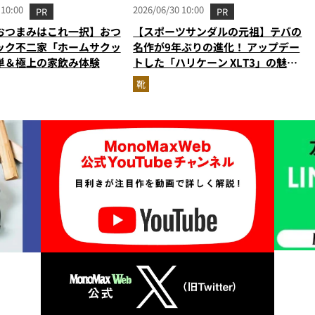
 10:00
2026/06/30 10:00
PR
PR
おつまみはこれ一択】おつ
【スポーツサンダルの元祖】テバの
ック不二家「ホームサクッ
名作が9年ぶりの進化！ アップデー
単＆極上の家飲み体験
トした「ハリケーン XLT3」の魅力
を識者があらゆる角度から徹底解
靴
説！