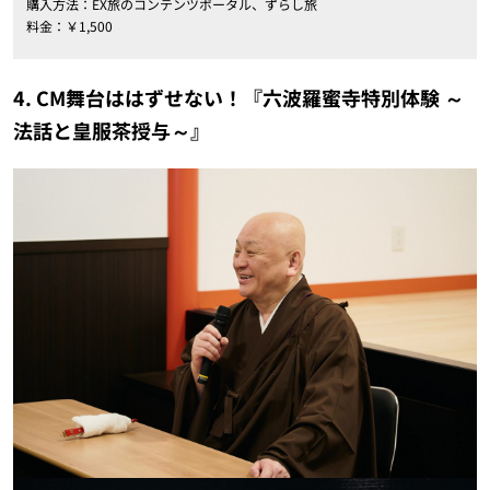
購入方法：EX旅のコンテンツポータル、ずらし旅
料金：￥1,500
4. CM舞台ははずせない！『六波羅蜜寺特別体験 ～
法話と皇服茶授与～』