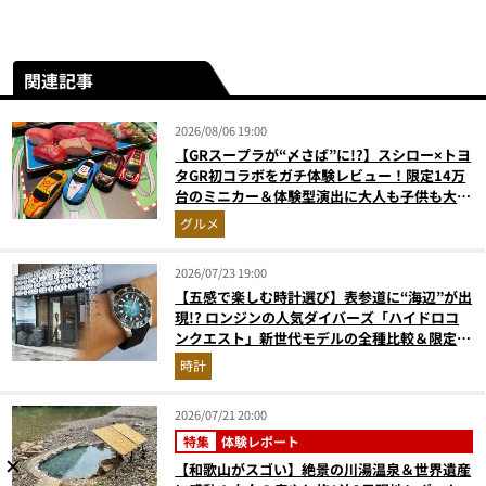
関連記事
2026/08/06 19:00
【GRスープラが“〆さば”に!?】スシロー×トヨ
タGR初コラボをガチ体験レビュー！限定14万
台のミニカー＆体験型演出に大人も子供も大興
奮間違いなし
グルメ
2026/07/23 19:00
【五感で楽しむ時計選び】表参道に“海辺”が出
現!? ロンジンの人気ダイバーズ「ハイドロコ
ンクエスト」新世代モデルの全種比較＆限定品
が揃う激アツ空間へ！
時計
2026/07/21 20:00
特集
体験レポート
【和歌山がスゴい】絶景の川湯温泉＆世界遺産