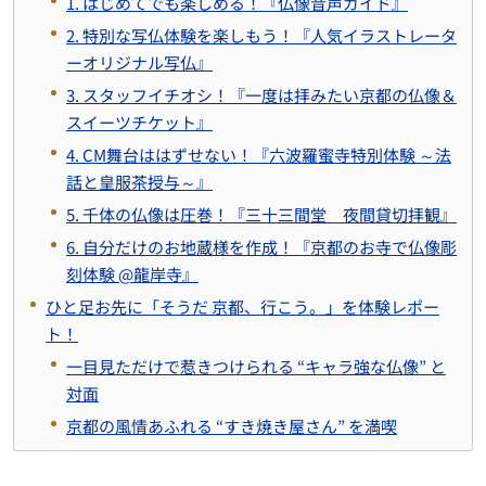
1. はじめてでも楽しめる！『仏像音声ガイド』
2. 特別な写仏体験を楽しもう！『人気イラストレータ
ーオリジナル写仏』
3. スタッフイチオシ！『一度は拝みたい京都の仏像＆
スイーツチケット』
4. CM舞台ははずせない！『六波羅蜜寺特別体験 ～法
話と皇服茶授与～』
5. 千体の仏像は圧巻！『三十三間堂 夜間貸切拝観』
6. 自分だけのお地蔵様を作成！『京都のお寺で仏像彫
刻体験 @龍岸寺』
ひと足お先に「そうだ 京都、行こう。」を体験レポー
ト！
一目見ただけで惹きつけられる “キャラ強な仏像” と
対面
京都の風情あふれる “すき焼き屋さん” を満喫