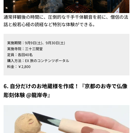
通常拝観後の時間に、圧倒的な千手千体観音を前に、僧侶の法
話と般若心経の読経など特別な体験ができる。
実施期間：9月9日(土)、9月30日(土)
実施寺院：三十三間堂
定員：各回40名
購入方法：EX 旅のコンテンツポータル
料金：￥2,800
6. 自分だけのお地蔵様を作成！『京都のお寺で仏像
彫刻体験 @龍岸寺』