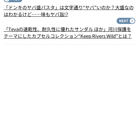
「ドンキのヤバ盛パスタ」は文字通り“ヤバ”いのか？大盛なの
はわかるけど……味もヤバ旨!?
N
「Tevaの速乾性、耐久性に優れたサンダル ほか」河川保護を
テーマにしたカプセルコレクション“Keep Rivers Wild”とは？