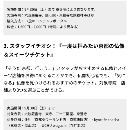
実施期間：9月30日（土）まで ※寺院により異なります。
実施寺院：六波羅蜜寺、隨心院・東福寺塔頭勝林寺ほか
購入方法：EX旅のコンテンツポータル
料金：1,500円～2,000円（寺院により異なる）
3. スタッフイチオシ！『一度は拝みたい京都の仏像
＆スイーツチケット』
「そうだ 京都、行こう。」スタッフがおすすめする仏像とスイ
ーツ店舗をお得にめぐることができ、仏像初心者でも、「気に
なる」仏像を見つけられるおすすめのチケット。対象寺院・店
舗より3つを選ぶことができる。
実施期間：9月30日（土）まで
対象寺院：六波羅蜜寺、東寺、三十三間堂、泉湧寺
対象店舗：辻利（京都タワーサンド店・京都祇園店）・kyocafe chacha
（三条店・嵐山店）・UCHU wagashi（寺町本店）