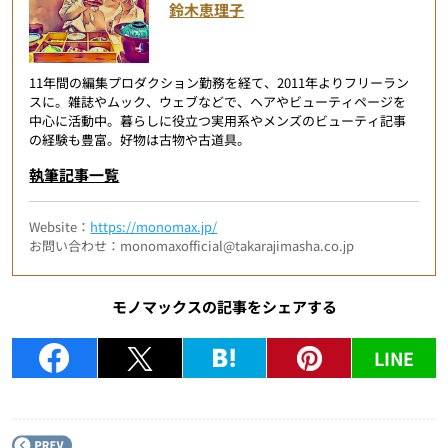
鈴木恵理子
11年間の編集プロダクション勤務を経て、2011年よりフリーラン
スに。雑誌やムック、ウェブなどで、ヘアやビューティページを
中心に活動中。暮らしに役立つ実用系やメンズのビューティ記事
の経験も豊富。好物は古物や古道具。
執筆記事一覧
Website：
https://monomax.jp/
お問い合わせ：monomaxofficial@takarajimasha.co.jp
モノマックスの記事をシェアする
LINE
P