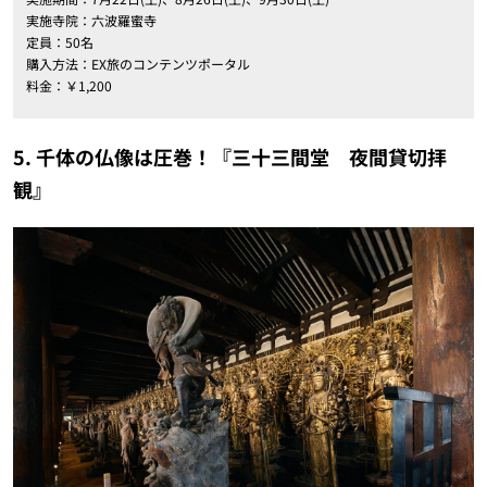
実施寺院：六波羅蜜寺
定員：50名
購入方法：EX旅のコンテンツポータル
料金：￥1,200
5. 千体の仏像は圧巻！『三十三間堂 夜間貸切拝
観』