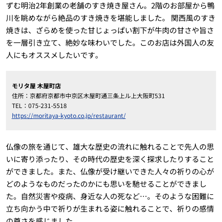
ずむ明治2年創業の老舗のすき焼き屋さん。2階のお部屋から鴨
川を眺めながら絶品のすき焼きを堪能しました。 関西風のすき
焼きは、ざらめを使った甘じょっぱい割下が牛肉の甘さや旨さ
を一層引き立て、絶妙な味わいでした。このお店は外国人の友
人にもオススメしたいです。
モリタ屋 木屋町店
住所：京都府京都市中京区木屋町通三条上ル上大阪町531
TEL：075-231-5518
https://moritaya-kyoto.co.jp/restaurant/
仏像の旅を通じて、雄大な歴史の流れに触れることで先人の思
いに寄り添ったり、その時代の歴史を深く探求したりすること
ができました。また、仏像が受け継いできた人々の祈りの心が
どのようなものだったのかにも思いを馳せることができまし
た。自然災害や疫病、身近な人の死など…。そのような困難に
立ち向かう中で祈りが生まれる姿に触れることで、祈りの感情
の尊さを感じました。