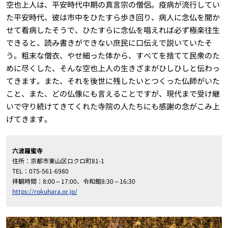
空也上人は、平安時代中期の真言宗の僧侶。疫病が流行してい
た平安時代、彼は市中をひたすら歩き回り、病人に念仏を聞か
せて看病したそうで、ひたすらに念仏を唱えれば必ず極楽往生
できると、読み書きができない庶民に口伝えで説いていたそ
う。粗末な僧衣、やせ細った体から、すべてを捨てて民衆のた
めに尽くした、そんな空也上人の生きざまがひしひしと伝わっ
てきます。また、それを後世に残したいとつくった仏師がいた
こと、また、どの仏像にも言えることですが、現代まで受け継
いで守り続けてきてくれた寺院の人たちにも感謝の念がこみ上
げてきます。
六波羅蜜寺
住所：京都市東山区ロクロ町81-1
TEL：075-561-6980
拝観時間：8:00～17:00、令和館8:30～16:30
https://rokuhara.or.jp/