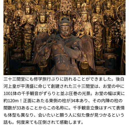
三十三間堂にも修学旅行ぶりに訪れることができました。後白
河上皇が平清盛に命じて創建された三十三間堂は、お堂の中に
1001体の千手観音がずらりと並ぶ圧巻の光景。お堂の幅は実に
約120m！正面にあたる東側の柱が34本あり、その内陣の柱の
間数が33あることからこの名称に。千手観音立像はすべて表情
も体型も異なり、会いたいと願う人に似た像が見つかるという
話も。何度来ても圧倒されて感動します。