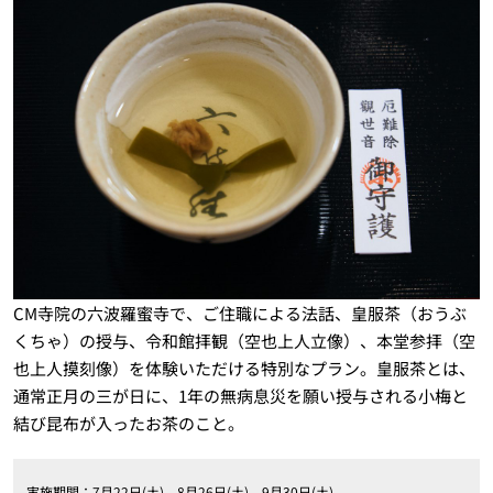
CM寺院の六波羅蜜寺で、ご住職による法話、皇服茶（おうぶ
くちゃ）の授与、令和館拝観（空也上人立像）、本堂参拝（空
也上人摸刻像）を体験いただける特別なプラン。皇服茶とは、
通常正月の三が日に、1年の無病息災を願い授与される小梅と
結び昆布が入ったお茶のこと。
実施期間：7月22日(土)、8月26日(土)、9月30日(土)