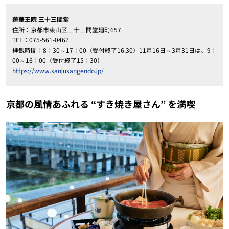
蓮華王院 三十三間堂
住所：京都市東山区
三十三間堂
廻町657
TEL：075-561-0467
拝観時間：
8：30～17：00（受付終了16:30）
11月16日～3月31日は、
9：
00～16：00（受付終了15：30）
https://www.sanjusangendo.jp/
京都の風情あふれる “すき焼き屋さん” を満喫