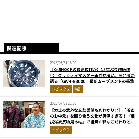
関連記事
2026/07/31 18:00
【G-SHOCKの最高傑作か】18年ぶり超絶進
化！グラビティマスター新作が凄い。開発者が
語る「GWR-B3000」最新ムーブメントの衝撃
トピックス
時計
2026/07/28 22:00
【力士の意外な交友関係も丸わかり!?】「浴衣
のお中元」を贈り合う文化が奥深すぎる！『相
撲浴衣反物見本帖』で紐解く粋なこだわりとと
っておきの1着
トピックス