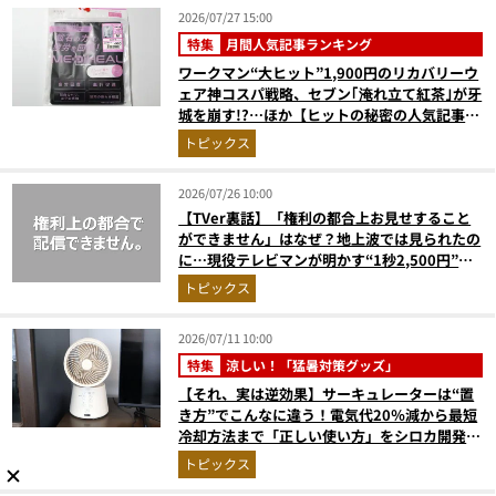
2026/07/27 15:00
特集
月間人気記事ランキング
ワークマン“大ヒット”1,900円のリカバリーウ
ェア神コスパ戦略、セブン｢淹れ立て紅茶｣が牙
城を崩す!?…ほか【ヒットの秘密の人気記事ラ
ンキングベスト3】（2026年6月版）
トピックス
2026/07/26 10:00
【TVer裏話】「権利の都合上お見せすること
ができません」はなぜ？地上波では見られたの
に…現役テレビマンが明かす“1秒2,500円”の
えげつない現実
トピックス
2026/07/11 10:00
特集
涼しい！「猛暑対策グッズ」
【それ、実は逆効果】サーキュレーターは“置
き方”でこんなに違う！電気代20％減から最短
冷却方法まで「正しい使い方」をシロカ開発本
部長が伝授
トピックス