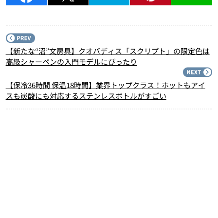
P
【新たな“沼”文房具】クオバディス「スクリプト」の限定色は
高級シャーペンの入門モデルにぴったり
N
【保冷36時間 保温18時間】業界トップクラス！ホットもアイ
スも炭酸にも対応するステンレスボトルがすごい