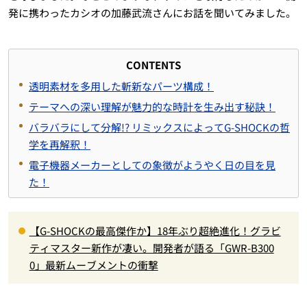
発に携わったカシオの加藤武流さんにお話を聞いてみました。
CONTENTS
透明素材を多用した斬新なパーツ構成！
テーマへの深い理解が魅力的な時計を生み出す秘訣！
バラバラにして分解!? リミックスによってG-SHOCKの哲
学を再解釈！
電子機器メーカーとしての象徴がようやく日の目を見
た！
【G-SHOCKの最高傑作か】18年ぶり超絶進化！グラビ
ティマスター新作が凄い。開発者が語る「GWR-B300
0」最新ムーブメントの衝撃