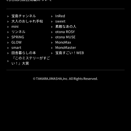
宝島チャンネル
InRed
大人のおしゃれ手帖
sweet
mini
素敵なあの人
リンネル
otona ROSY
SPRiNG
otona MUSE
GLOW
MonoMax
smart
MonoMaster
田舎暮らしの本
宝島すごい！WEB
『このミステリーがすご
い！』大賞
© TAKARAJIMASHA,Inc. All Rights Reserved.