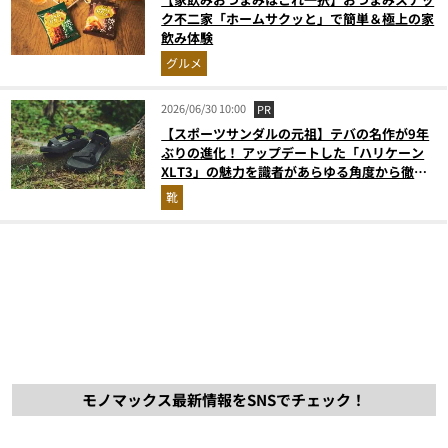
ク不二家「ホームサクッと」で簡単＆極上の家
飲み体験
グルメ
2026/06/30 10:00
PR
【スポーツサンダルの元祖】テバの名作が9年
ぶりの進化！ アップデートした「ハリケーン
XLT3」の魅力を識者があらゆる角度から徹底
解説！
靴
モノマックス最新情報をSNSでチェック！