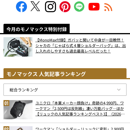
今月のモノマックス特別付録
【MonoMax付録】ガバッと開いて中身が一目瞭然！
シャカの「じゃばら式４層ショルダーバッグ」は、出
し入れのしやすさも過去最高レベルだった！
モノマックス 人気記事ランキング
ユニクロ「本業メーカー顔負け」奇跡の4,990円、ワ
ークマン「2,500円は反則級」凄い万能バッグ…ほか
【リュックの人気記事ランキングベスト3】（2026年
6月版）
ワークマン「ショルダー⇔リュックに変形」2,900円