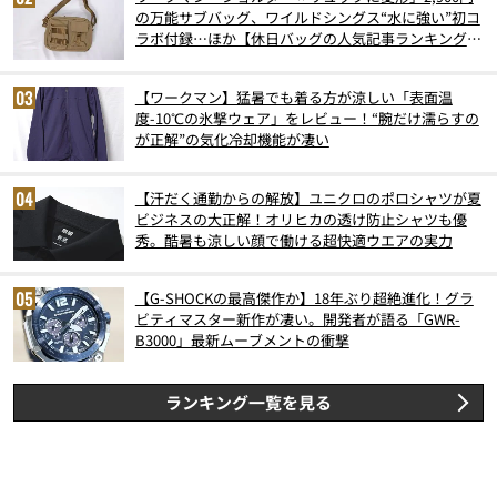
の万能サブバッグ、ワイルドシングス“水に強い”初コ
ラボ付録…ほか【休日バッグの人気記事ランキングベ
スト3】（2026年6月版）
【ワークマン】猛暑でも着る方が涼しい「表面温
度-10℃の氷撃ウェア」をレビュー！“腕だけ濡らすの
が正解”の気化冷却機能が凄い
【汗だく通勤からの解放】ユニクロのポロシャツが夏
ビジネスの大正解！オリヒカの透け防止シャツも優
秀。酷暑も涼しい顔で働ける超快適ウエアの実力
【G-SHOCKの最高傑作か】18年ぶり超絶進化！グラ
ビティマスター新作が凄い。開発者が語る「GWR-
B3000」最新ムーブメントの衝撃
ランキング一覧を見る