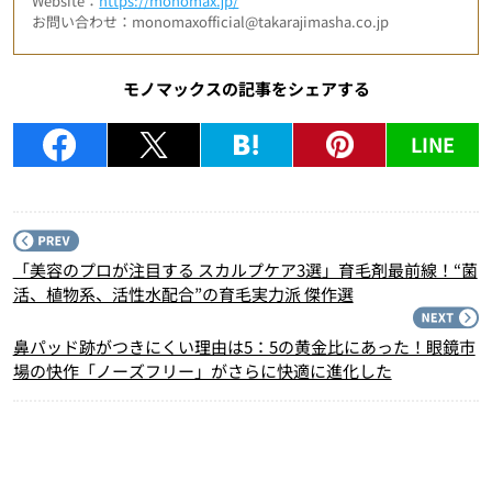
Website：
https://monomax.jp/
お問い合わせ：monomaxofficial@takarajimasha.co.jp
モノマックスの記事をシェアする
LINE
P
「美容のプロが注目する スカルプケア3選」育毛剤最前線！“菌
活、植物系、活性水配合”の育毛実力派 傑作選
N
鼻パッド跡がつきにくい理由は5：5の黄金比にあった！眼鏡市
場の快作「ノーズフリー」がさらに快適に進化した