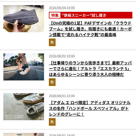
2026/08/04 18:00
特集
"鉄板スニーカー"試し履き
【Onの究極の1足】PAFデザインの「クラウド
ブーム」を試し履き。街履きにも最適！カーボ
ン搭載で“走れるハイテク靴”の最高峰
靴
2026/08/02 19:00
【仕事帰りのランから街歩きまで】最新アッパ
ーでさらに進化！アルトラ「エスカランテ 5」
はあらゆるシーンに寄り添う大人の相棒だ
靴
2026/08/01 22:00
【アダム エ ロペ限定】アディダス オリジナル
スの名作「ハンドボール スペツィアル」がト
レンドのグレーに！
靴
2026/08/01 18:00