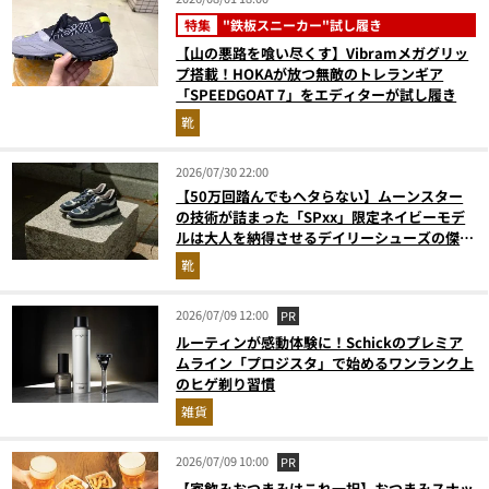
特集
"鉄板スニーカー"試し履き
【山の悪路を喰い尽くす】Vibramメガグリッ
プ搭載！HOKAが放つ無敵のトレランギア
「SPEEDGOAT 7」をエディターが試し履き
靴
2026/07/30 22:00
【50万回踏んでもヘタらない】ムーンスター
の技術が詰まった「SPxx」限定ネイビーモデ
ルは大人を納得させるデイリーシューズの傑作
だ
靴
2026/07/09 12:00
PR
ルーティンが感動体験に！Schickのプレミア
ムライン「プロジスタ」で始めるワンランク上
のヒゲ剃り習慣
雑貨
2026/07/09 10:00
PR
【家飲みおつまみはこれ一択】おつまみスナッ