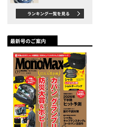
者が語る「GWR-B3000」最
新ムーブメントの衝撃
ランキング一覧を見る
最新号のご案内