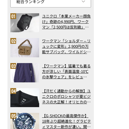
ユニクロ「本業メーカー顔負
け」奇跡の4,990円、ワーク
マン「2,500円は反則級」凄
い万能バッグ…ほか【リュッ
クの人気記事ランキングベス
ワークマン「ショルダー⇔リ
ト3】（2026年6月版）
ュックに変形」2,900円の万
能サブバッグ、ワイルドシン
グス“水に強い”初コラボ付
録…ほか【休日バッグの人気
【ワークマン】猛暑でも着る
記事ランキングベスト3】
方が涼しい「表面温度-10℃
（2026年6月版）
の氷撃ウェア」をレビュ
ー！“腕だけ濡らすのが正
解”の気化冷却機能が凄い
【汗だく通勤からの解放】ユ
ニクロのポロシャツが夏ビジ
ネスの大正解！オリヒカの透
け防止シャツも優秀。酷暑も
涼しい顔で働ける超快適ウエ
【G-SHOCKの最高傑作か】
アの実力
18年ぶり超絶進化！グラビテ
ィマスター新作が凄い。開発