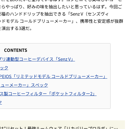
ならやっぱり、好みの味を抽出したいと思っているはず。今回ご
のハンドドリップを抽出できる「Senz V（センズヴィ
ッドモデル コールドブリューメーカー」、携帯性と安定感が抜群
を演出する3選だ。
CONTENTS
プリ連動型コーヒーデバイス「Senz V」
ペック
F×EPEIOS「リミテッドモデル コールドブリューメーカー」
リューメーカー」スペック
ンレス製コーヒーフィルター「ポケットフィルター2」
ク
だけ”リセット！最強ルームウェア「リカバリープロラボ」に新