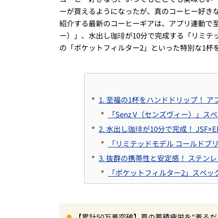
ーが買えるようになったが、真のコーヒー好き
紹介する最新のコーヒーギアは、アプリ連動で至福
ー）」、水出し珈琲が10分で完成する「リミテ
の「ポケットフィルター2」といった特別な1杯
1. 至福の1杯をハンドドリップ！ ア
「Senz V（センズヴィー）」ス
2. 水出し珈琲が10分で完成！ JS
「リミテッドモデル コールドブ
3. 抜群の携帯性と安定感！ ステ
「ポケットフィルター2」スペッ
【累計50万着突破】夏の蓄積疲労を“着る