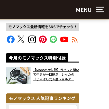
MENU
モノマックス最新情報をSNSでチェック！
今月のモノマックス特別付録
【MonoMax付録】ガバッと開い
て中身が一目瞭然！シャカの
「じゃばら式４層ショルダーバ
ッグ」は、出し入れのしやすさ
も過去最高レベルだった！
モノマックス 人気記事ランキング