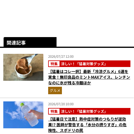
関連記事
2026/07/27 12:00
特集
涼しい！「猛暑対策グッズ」
【猛暑はコレ一択】最新「冷涼グルメ」6選を
実食！無印良品のミントMAXアイス、レンチン
なのに氷が残る冷麺ほか
グルメ
2026/07/20 10:00
特集
涼しい！「猛暑対策グッズ」
【猛暑日で注意】熱中症対策のつもりが逆効
果!? 医師が警告する「水分の摂りすぎ」の危
険性、スポドリの罠