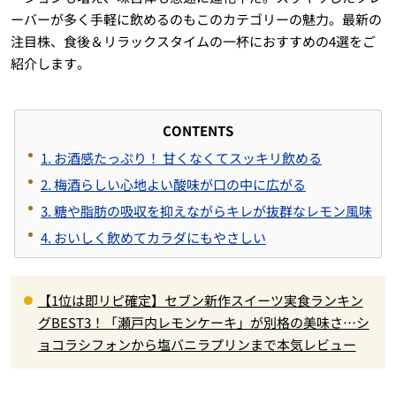
ーバーが多く手軽に飲めるのもこのカテゴリーの魅力。最新の
注目株、食後＆リラックスタイムの一杯におすすめの4選をご
紹介します。
CONTENTS
1. お酒感たっぷり！ 甘くなくてスッキリ飲める
2. 梅酒らしい心地よい酸味が口の中に広がる
3. 糖や脂肪の吸収を抑えながらキレが抜群なレモン風味
4. おいしく飲めてカラダにもやさしい
【1位は即リピ確定】セブン新作スイーツ実食ランキン
グBEST3！「瀬戸内レモンケーキ」が別格の美味さ…シ
ョコラシフォンから塩バニラプリンまで本気レビュー