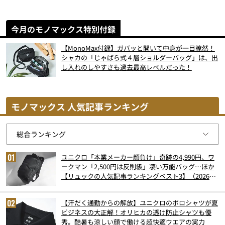
今月のモノマックス特別付録
【MonoMax付録】ガバッと開いて中身が一目瞭然！
シャカの「じゃばら式４層ショルダーバッグ」は、出
し入れのしやすさも過去最高レベルだった！
モノマックス 人気記事ランキング
ユニクロ「本業メーカー顔負け」奇跡の4,990円、ワ
ークマン「2,500円は反則級」凄い万能バッグ…ほか
【リュックの人気記事ランキングベスト3】（2026年
6月版）
【汗だく通勤からの解放】ユニクロのポロシャツが夏
ビジネスの大正解！オリヒカの透け防止シャツも優
秀。酷暑も涼しい顔で働ける超快適ウエアの実力