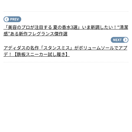
P
「美容のプロが注目する 夏の香水3選」いま新調したい！“清潔
感”ある新作フレグランス傑作選
N
アディダスの名作「スタンスミス」がボリュームソールでアプ
デ！【鉄板スニーカー試し履き】