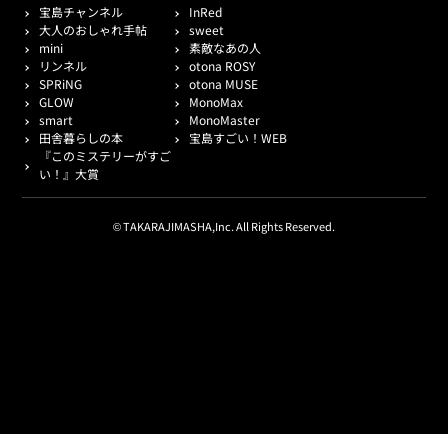
宝島チャンネル
InRed
大人のおしゃれ手帖
sweet
mini
素敵なあの人
リンネル
otona ROSY
SPRiNG
otona MUSE
GLOW
MonoMax
smart
MonoMaster
田舎暮らしの本
宝島すごい！WEB
『このミステリーがすご
い！』大賞
© TAKARAJIMASHA,Inc. All Rights Reserved.