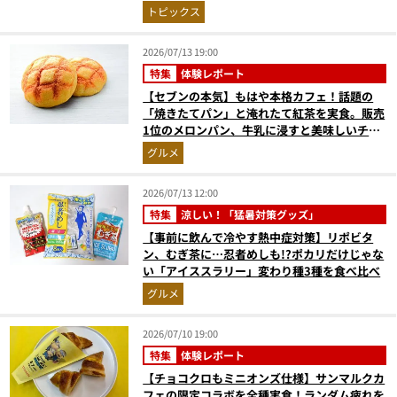
トピックス
2026/07/13 19:00
特集
体験レポート
【セブンの本気】もはや本格カフェ！話題の
「焼きたてパン」と淹れたて紅茶を実食。販売
1位のメロンパン、牛乳に浸すと美味しいチョ
コクッキーほか
グルメ
2026/07/13 12:00
特集
涼しい！「猛暑対策グッズ」
【事前に飲んで冷やす熱中症対策】リポビタ
ン、むぎ茶に…忍者めしも!?ポカリだけじゃな
い「アイススラリー」変わり種3種を食べ比べ
グルメ
2026/07/10 19:00
特集
体験レポート
【チョコクロもミニオンズ仕様】サンマルクカ
フェの限定コラボを全種実食！ランダム疲れを