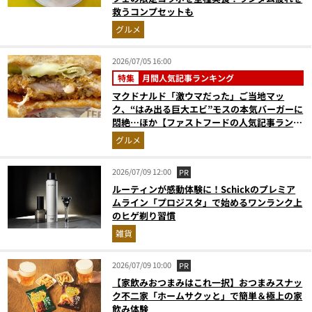
救うコンプセットも
グルメ
2026/07/05 16:00
特集
月間人気記事ランキング
マクドナルド「激ウマだった」ご当地マッ
ク、“はみ出る巨大エビ”モスの本気バーガーに
悶絶…ほか【ファストフードの人気記事ランキ
ングベスト3】（2026年5月版）
グルメ
2026/07/09 12:00
PR
ルーティンが感動体験に！Schickのプレミア
ムライン「プロジスタ」で始めるワンランク上
のヒゲ剃り習慣
雑貨
2026/07/09 10:00
PR
【家飲みおつまみはこれ一択】おつまみスナッ
ク不二家「ホームサクッと」で簡単＆極上の家
飲み体験