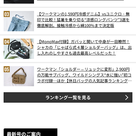
【ワークマンの1,590円冷感デニム】vsユニクロ・無
印で比較！猛暑を乗り切る“涼感ロングパンツ”3選を
徹底解剖。接触冷感から綿100%まで決定版
【MonoMax付録】ガバッと開いて中身が一目瞭然！
シャカの「じゃばら式４層ショルダーバッグ」は、出
し入れのしやすさも過去最高レベルだった！
ワークマン「ショルダー⇔リュックに変形」2,900円
の万能サブバッグ、ワイルドシングス“水に強い”初コ
ラボ付録…ほか【休日バッグの人気記事ランキングベ
スト3】（2026年6月版）
ランキング一覧を見る
最新号のご案内