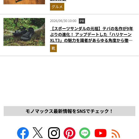
グルメ
2026/06/30 10:00
PR
【スポーツサンダルの元祖】テバの名作が9年
ぶりの進化！ アップデートした「ハリケーン
XLT3」の魅力を識者があらゆる角度から徹底
解説！
靴
モノマックス最新情報をSNSでチェック！