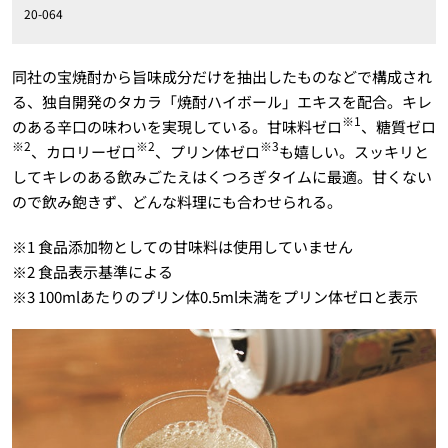
20-064
同社の宝焼酎から旨味成分だけを抽出したものなどで構成され
る、独自開発のタカラ「焼酎ハイボール」エキスを配合。キレ
※1
のある辛口の味わいを実現している。甘味料ゼロ
、糖質ゼロ
※2
※2
※3
、カロリーゼロ
、プリン体ゼロ
も嬉しい。スッキリと
してキレのある飲みごたえはくつろぎタイムに最適。甘くない
ので飲み飽きず、どんな料理にも合わせられる。
※1 食品添加物としての甘味料は使用していません
※2 食品表示基準による
※3 100mlあたりのプリン体0.5ml未満をプリン体ゼロと表示