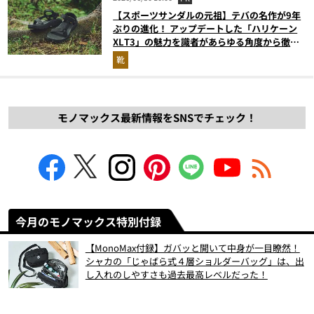
【スポーツサンダルの元祖】テバの名作が9年
ぶりの進化！ アップデートした「ハリケーン
XLT3」の魅力を識者があらゆる角度から徹底
解説！
靴
モノマックス最新情報をSNSでチェック！
今月のモノマックス特別付録
【MonoMax付録】ガバッと開いて中身が一目瞭然！
シャカの「じゃばら式４層ショルダーバッグ」は、出
し入れのしやすさも過去最高レベルだった！