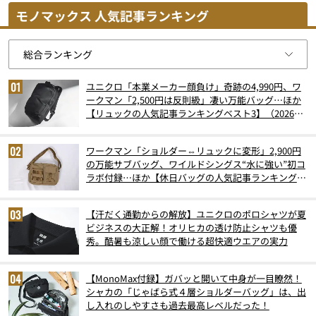
モノマックス 人気記事ランキング
ユニクロ「本業メーカー顔負け」奇跡の4,990円、ワ
ークマン「2,500円は反則級」凄い万能バッグ…ほか
【リュックの人気記事ランキングベスト3】（2026年
6月版）
ワークマン「ショルダー⇔リュックに変形」2,900円
の万能サブバッグ、ワイルドシングス“水に強い”初コ
ラボ付録…ほか【休日バッグの人気記事ランキングベ
スト3】（2026年6月版）
【汗だく通勤からの解放】ユニクロのポロシャツが夏
ビジネスの大正解！オリヒカの透け防止シャツも優
秀。酷暑も涼しい顔で働ける超快適ウエアの実力
【MonoMax付録】ガバッと開いて中身が一目瞭然！
シャカの「じゃばら式４層ショルダーバッグ」は、出
し入れのしやすさも過去最高レベルだった！