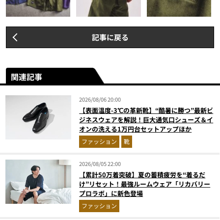
記事に戻る
関連記事
2026/08/06 20:00
【表面温度-3℃の革新靴】“酷暑に勝つ”最新ビ
ジネスウェアを解説！巨大通気口シューズ＆イ
オンの洗える1万円台セットアップほか
ファッション
靴
2026/08/05 22:00
【累計50万着突破】夏の蓄積疲労を“着るだ
け”リセット！最強ルームウェア「リカバリー
プロラボ」に新色登場
ファッション