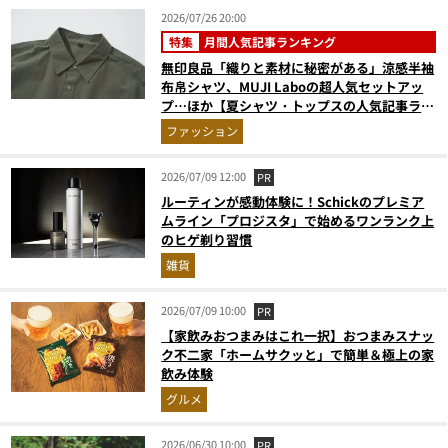
2026/07/26 20:00
特集
月間人気記事ランキング
無印良品「織りと素材に秘密がある」涼感半袖
布帛シャツ、MUJI Laboの超人気セットアッ
プ…ほか【夏シャツ・トップスの人気記事ラン
キングベスト3】（2026年6月版）
ファッション
2026/07/09 12:00
PR
ルーティンが感動体験に！Schickのプレミア
ムライン「プロジスタ」で始めるワンランク上
のヒゲ剃り習慣
雑貨
2026/07/09 10:00
PR
【家飲みおつまみはこれ一択】おつまみスナッ
ク不二家「ホームサクッと」で簡単＆極上の家
飲み体験
グルメ
2026/06/30 10:00
PR