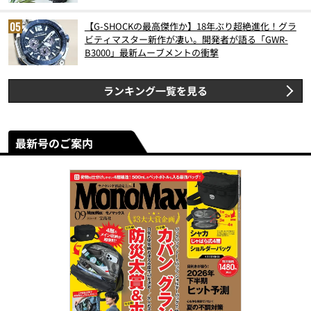
【G-SHOCKの最高傑作か】18年ぶり超絶進化！グラ
ビティマスター新作が凄い。開発者が語る「GWR-
B3000」最新ムーブメントの衝撃
ランキング一覧を見る
最新号のご案内