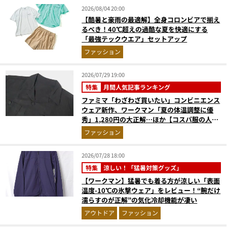
2026/08/04 20:00
【酷暑と豪雨の最適解】全身コロンビアで揃え
るべき！40℃超えの過酷な夏を快適にする
「最強テックウエア」セットアップ
ファッション
2026/07/29 19:00
特集
月間人気記事ランキング
ファミマ「わざわざ買いたい」コンビニエンス
ウェア新作、ワークマン「夏の体温調整に優
秀」1,280円の大正解…ほか【コスパ服の人気
記事ランキングベスト3】（2026年6月版）
ファッション
2026/07/28 18:00
特集
涼しい！「猛暑対策グッズ」
【ワークマン】猛暑でも着る方が涼しい「表面
温度-10℃の氷撃ウェア」をレビュー！“腕だけ
濡らすのが正解”の気化冷却機能が凄い
アウトドア
ファッション