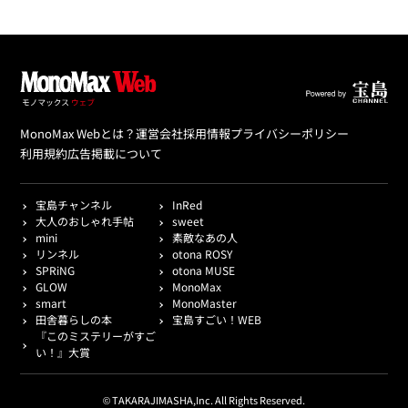
MonoMax Webとは？
運営会社
採用情報
プライバシーポリシー
利用規約
広告掲載について
宝島チャンネル
InRed
大人のおしゃれ手帖
sweet
mini
素敵なあの人
リンネル
otona ROSY
SPRiNG
otona MUSE
GLOW
MonoMax
smart
MonoMaster
田舎暮らしの本
宝島すごい！WEB
『このミステリーがすご
い！』大賞
© TAKARAJIMASHA,Inc. All Rights Reserved.