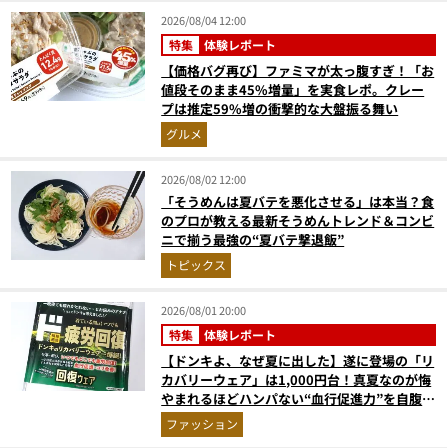
2026/08/04 12:00
特集
体験レポート
【価格バグ再び】ファミマが太っ腹すぎ！「お
値段そのまま45%増量」を実食レポ。クレー
プは推定59%増の衝撃的な大盤振る舞い
グルメ
2026/08/02 12:00
「そうめんは夏バテを悪化させる」は本当？食
のプロが教える最新そうめんトレンド＆コンビ
ニで揃う最強の“夏バテ撃退飯”
トピックス
2026/08/01 20:00
特集
体験レポート
【ドンキよ、なぜ夏に出した】遂に登場の「リ
カバリーウェア」は1,000円台！真夏なのが悔
やまれるほどハンパない“血行促進力”を自腹レ
ビュー
ファッション