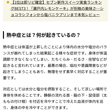
【1位は即リピ確定】セブン新作スイーツ実食ランキン
グBEST3！「瀬戸内レモンケーキ」が別格の美味さ…シ
ョコラシフォンから塩バニラプリンまで本気レビュー
熱中症とは？何が起きているの？
熱中症とは体温が上昇したことにより体内の水分や塩分のバラ
ンスが崩れてしまった結果起こる様々な症状です。身体が体温
調節できなくなってしまい、たちくらみ・だるさ・痙攣などが
起きると言われています。最悪の場合、嘔吐や意識障害などが
起きてしまうこともあり、無理をせず素早く対応することが重
要です。
対応としては水分と塩分を摂取すること、そして涼しい場所で
身体を休めることです。静脈の流れる首・脇の下・鼠径部（太
ももの付け根）を付近を冷やすことで冷えた血液が体内を巡
り、身体の中を冷やすことができます。