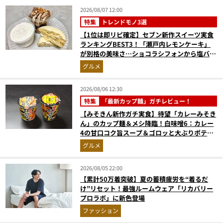
2026/08/07 12:00
特集
トレンドモノ3選
【1位は即リピ確定】セブン新作スイーツ実食
ランキングBEST3！「瀬戸内レモンケーキ」
が別格の美味さ…ショコラシフォンから塩バニ
ラプリンまで本気レビュー
グルメ
2026/08/06 12:30
特集
「最新カップ麺」ガチレビュー！
【みそきん新作ガチ実食】待望「カレーみそき
ん」のカップ麺＆メシ降臨！白味噌6：カレー
4の甘口コク旨スープ＆ゴロッと大ぶりポテト
に歓喜
グルメ
2026/08/05 22:00
【累計50万着突破】夏の蓄積疲労を“着るだ
け”リセット！最強ルームウェア「リカバリー
プロラボ」に新色登場
ファッション