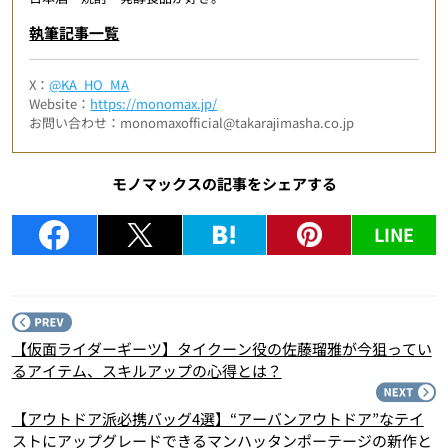
執筆記事一覧
X：
@KA_HO_MA
Website：
https://monomax.jp/
お問い合わせ：monomaxofficial@takarajimasha.co.jp
モノマックスの記事をシェアする
LINE
P
【仮面ライダーギーツ】タイクーン役の佐藤瑠雅が今狙ってい
るアイテム、スキルアップの心得とは？
N
【アウトドア派必携バッグ4選】“アーバンアウトドア”なテイ
ストにアップグレードできるマンハッタンポーテージの新作と