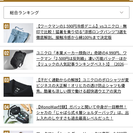
【ワークマンの1,590円冷感デニム】vsユニクロ・無
印で比較！猛暑を乗り切る“涼感ロングパンツ”3選を
徹底解剖。接触冷感から綿100%まで決定版
ユニクロ「本業メーカー顔負け」奇跡の4,990円、ワ
ークマン「2,500円は反則級」凄い万能バッグ…ほか
【リュックの人気記事ランキングベスト3】（2026年
6月版）
【汗だく通勤からの解放】ユニクロのポロシャツが夏
ビジネスの大正解！オリヒカの透け防止シャツも優
秀。酷暑も涼しい顔で働ける超快適ウエアの実力
【MonoMax付録】ガバッと開いて中身が一目瞭然！
シャカの「じゃばら式４層ショルダーバッグ」は、出
し入れのしやすさも過去最高レベルだった！