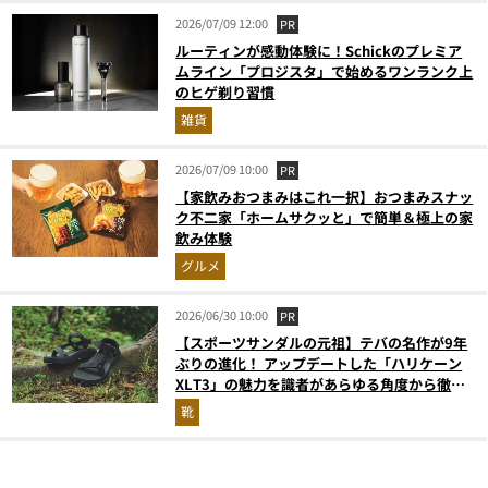
2026/07/09 12:00
PR
ルーティンが感動体験に！Schickのプレミア
ムライン「プロジスタ」で始めるワンランク上
のヒゲ剃り習慣
雑貨
2026/07/09 10:00
PR
【家飲みおつまみはこれ一択】おつまみスナッ
ク不二家「ホームサクッと」で簡単＆極上の家
飲み体験
グルメ
2026/06/30 10:00
PR
【スポーツサンダルの元祖】テバの名作が9年
ぶりの進化！ アップデートした「ハリケーン
XLT3」の魅力を識者があらゆる角度から徹底
解説！
靴