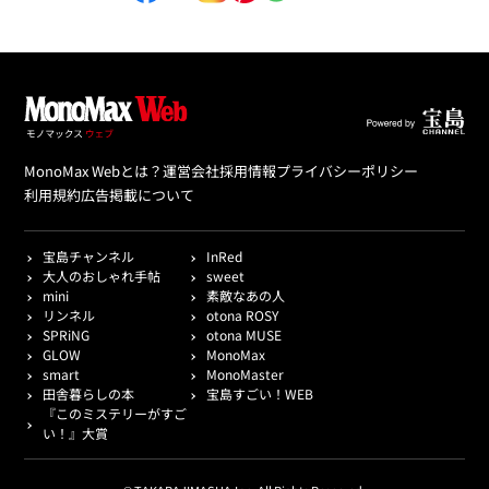
MonoMax Webとは？
運営会社
採用情報
プライバシーポリシー
利用規約
広告掲載について
宝島チャンネル
InRed
大人のおしゃれ手帖
sweet
mini
素敵なあの人
リンネル
otona ROSY
SPRiNG
otona MUSE
GLOW
MonoMax
smart
MonoMaster
田舎暮らしの本
宝島すごい！WEB
『このミステリーがすご
い！』大賞