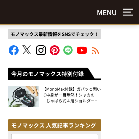
MENU
モノマックス最新情報をSNSでチェック！
今月のモノマックス特別付録
【MonoMax付録】ガバッと開い
て中身が一目瞭然！シャカの
「じゃばら式４層ショルダーバ
ッグ」は、出し入れのしやすさ
も過去最高レベルだった！
モノマックス 人気記事ランキング