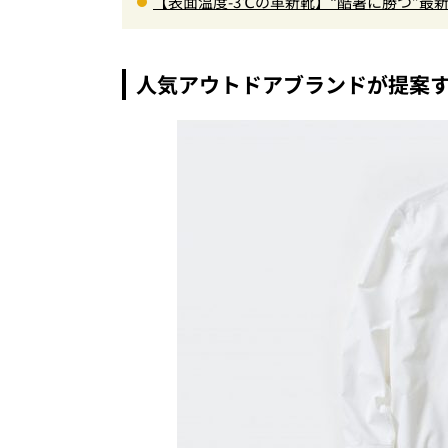
【表面温度-3℃の革新靴】“酷暑に勝つ”
る1万円台セットアップほか
人気アウトドアブランドが提案