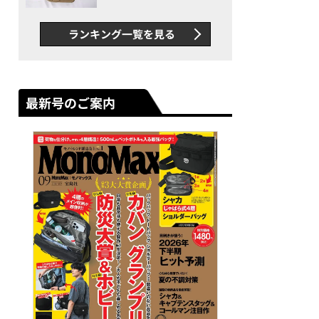
グス“水に強い”初コラボ付
録…ほか【休日バッグの人気
ランキング一覧を見る
記事ランキングベスト3】
（2026年6月版）
最新号のご案内