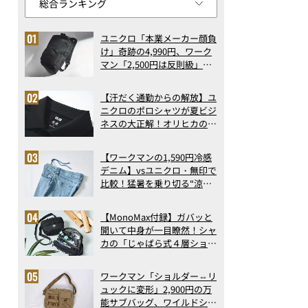
ユニクロ「本業メーカー顔負
け」奇跡の4,990円、ワーク
マン「2,500円は反則級」凄
い万能バッグ…ほか【リュッ
クの人気記事ランキングベス
【汗だく通勤からの解放】ユ
ト3】（2026年6月版）
ニクロのポロシャツが夏ビジ
ネスの大正解！オリヒカの透
け防止シャツも優秀。酷暑も
涼しい顔で働ける超快適ウエ
【ワークマンの1,590円冷感
アの実力
デニム】vsユニクロ・無印で
比較！猛暑を乗り切る“涼感
ロングパンツ”3選を徹底解
剖。接触冷感から綿100%ま
【MonoMax付録】ガバッと
で決定版
開いて中身が一目瞭然！シャ
カの「じゃばら式４層ショル
ダーバッグ」は、出し入れの
しやすさも過去最高レベルだ
ワークマン「ショルダー⇔リ
った！
ュックに変形」2,900円の万
能サブバッグ、ワイルドシン