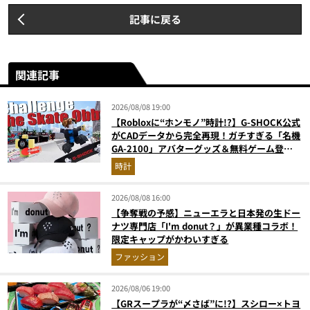
記事に戻る
関連記事
2026/08/08 19:00
【Robloxに“ホンモノ”時計!?】G-SHOCK公式
がCADデータから完全再現！ガチすぎる「名機
GA-2100」アバターグッズ＆無料ゲーム登場
が見逃せない
時計
2026/08/08 16:00
【争奪戦の予感】ニューエラと日本発の生ドー
ナツ専門店「I'm donut？」が異業種コラボ！
限定キャップがかわいすぎる
ファッション
2026/08/06 19:00
【GRスープラが“〆さば”に!?】スシロー×トヨ