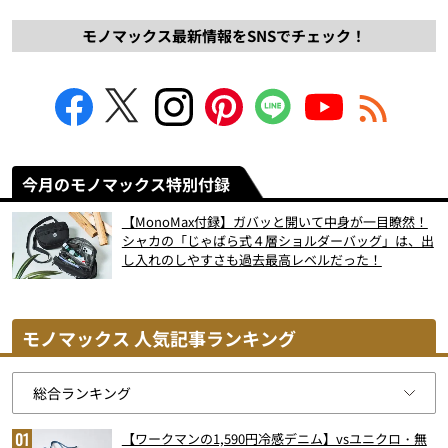
モノマックス最新情報をSNSでチェック！
今月のモノマックス特別付録
【MonoMax付録】ガバッと開いて中身が一目瞭然！
シャカの「じゃばら式４層ショルダーバッグ」は、出
し入れのしやすさも過去最高レベルだった！
モノマックス 人気記事ランキング
【ワークマンの1,590円冷感デニム】vsユニクロ・無