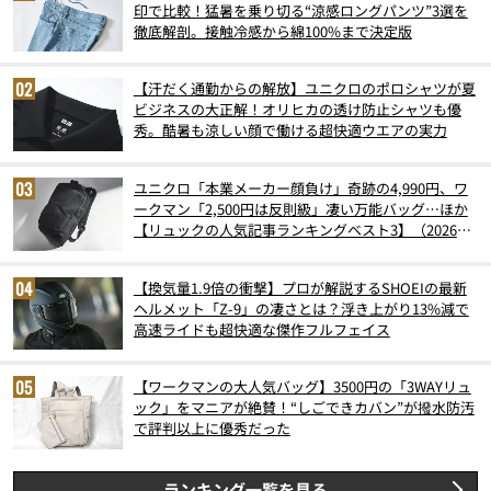
印で比較！猛暑を乗り切る“涼感ロングパンツ”3選を
徹底解剖。接触冷感から綿100%まで決定版
【汗だく通勤からの解放】ユニクロのポロシャツが夏
ビジネスの大正解！オリヒカの透け防止シャツも優
秀。酷暑も涼しい顔で働ける超快適ウエアの実力
ユニクロ「本業メーカー顔負け」奇跡の4,990円、ワ
ークマン「2,500円は反則級」凄い万能バッグ…ほか
【リュックの人気記事ランキングベスト3】（2026年
6月版）
【換気量1.9倍の衝撃】プロが解説するSHOEIの最新
ヘルメット「Z-9」の凄さとは？浮き上がり13%減で
高速ライドも超快適な傑作フルフェイス
【ワークマンの大人気バッグ】3500円の「3WAYリュ
ック」をマニアが絶賛！“しごできカバン”が撥水防汚
で評判以上に優秀だった
ランキング一覧を見る