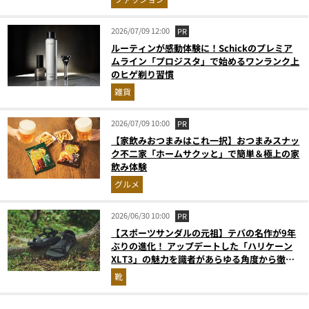
2026/07/09 12:00
PR
ルーティンが感動体験に！Schickのプレミア
ムライン「プロジスタ」で始めるワンランク上
のヒゲ剃り習慣
雑貨
2026/07/09 10:00
PR
【家飲みおつまみはこれ一択】おつまみスナッ
ク不二家「ホームサクッと」で簡単＆極上の家
飲み体験
グルメ
2026/06/30 10:00
PR
【スポーツサンダルの元祖】テバの名作が9年
ぶりの進化！ アップデートした「ハリケーン
XLT3」の魅力を識者があらゆる角度から徹底
解説！
靴