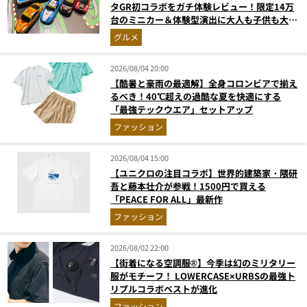
タGR初コラボをガチ体験レビュー！限定14万
台のミニカー＆体験型演出に大人も子供も大興
奮間違いなし
グルメ
2026/08/04 20:00
【酷暑と豪雨の最適解】全身コロンビアで揃え
るべき！40℃超えの過酷な夏を快適にする
「最強テックウエア」セットアップ
ファッション
2026/08/04 15:00
【ユニクロの注目コラボ】世界的建築家・隈研
吾と藤本壮介が参戦！1500円で買える
「PEACE FOR ALL」最新作
ファッション
2026/08/02 22:00
【街着になる空調服®】今季は幻のミリタリー
服がモチーフ！ LOWERCASE×URBSの最強ト
リプルコラボベストが進化
ファッション