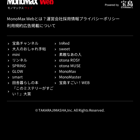
MonoMax Webとは？
運営会社
採用情報
プライバシーポリシー
利用規約
広告掲載について
宝島チャンネル
InRed
大人のおしゃれ手帖
sweet
mini
素敵なあの人
リンネル
otona ROSY
SPRiNG
otona MUSE
GLOW
MonoMax
smart
MonoMaster
田舎暮らしの本
宝島すごい！WEB
『このミステリーがすご
い！』大賞
© TAKARAJIMASHA,Inc. All Rights Reserved.