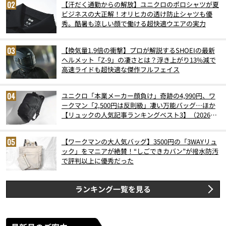
【汗だく通勤からの解放】ユニクロのポロシャツが夏
ビジネスの大正解！オリヒカの透け防止シャツも優
秀。酷暑も涼しい顔で働ける超快適ウエアの実力
【換気量1.9倍の衝撃】プロが解説するSHOEIの最新
ヘルメット「Z-9」の凄さとは？浮き上がり13%減で
高速ライドも超快適な傑作フルフェイス
ユニクロ「本業メーカー顔負け」奇跡の4,990円、ワ
ークマン「2,500円は反則級」凄い万能バッグ…ほか
【リュックの人気記事ランキングベスト3】（2026年
6月版）
【ワークマンの大人気バッグ】3500円の「3WAYリュ
ック」をマニアが絶賛！“しごできカバン”が撥水防汚
で評判以上に優秀だった
ランキング一覧を見る