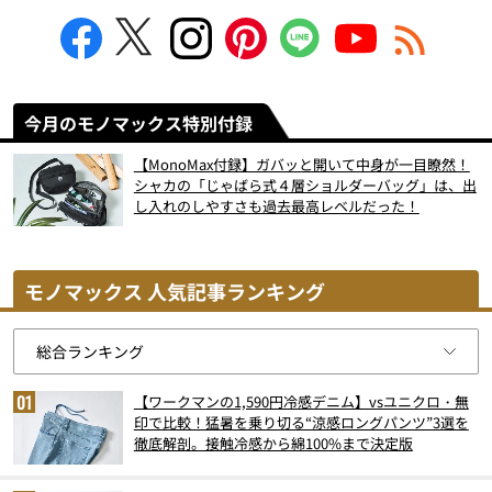
今月のモノマックス特別付録
【MonoMax付録】ガバッと開いて中身が一目瞭然！
シャカの「じゃばら式４層ショルダーバッグ」は、出
し入れのしやすさも過去最高レベルだった！
モノマックス 人気記事ランキング
【ワークマンの1,590円冷感デニム】vsユニクロ・無
印で比較！猛暑を乗り切る“涼感ロングパンツ”3選を
徹底解剖。接触冷感から綿100%まで決定版