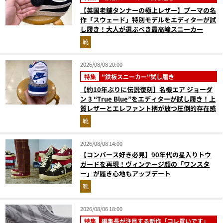
【英国老舗タンナーの極上レザー】プーマの名
作「スウェード」特別モデルをエディターが試
し履き！大人が選ぶべき最高峰スニーカー
靴
2026/08/08 20:00
特集
"鉄板スニーカー"試し履き
【約10年ぶりに伝説復刻】名機エア ジョーダ
ン 3 “True Blue”をエディターが試し履き！上
質レザーとエレファント柄が放つ圧倒的存在感
靴
2026/08/08 14:00
【コンバース好き必見】90年代の星入りトウ
ガードを再現！ヴィンテージ顔の「ワンスタ
ー」が履き心地もアップデート
靴
2026/08/06 18:00
特集
編集長が注目する新作「コレ買いです」