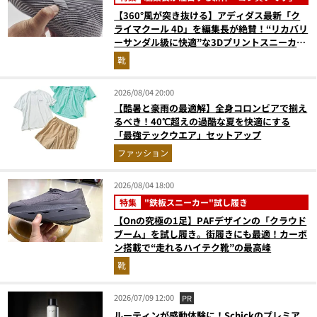
【360°風が突き抜ける】アディダス最新「ク
ライマクール 4D」を編集長が絶賛！“リカバリ
ーサンダル級に快適”な3Dプリントスニーカー
『コレ買いです』Vol.173
靴
2026/08/04 20:00
【酷暑と豪雨の最適解】全身コロンビアで揃え
るべき！40℃超えの過酷な夏を快適にする
「最強テックウエア」セットアップ
ファッション
2026/08/04 18:00
特集
"鉄板スニーカー"試し履き
【Onの究極の1足】PAFデザインの「クラウド
ブーム」を試し履き。街履きにも最適！カーボ
ン搭載で“走れるハイテク靴”の最高峰
靴
2026/07/09 12:00
PR
ルーティンが感動体験に！Schickのプレミア