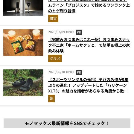
ムライン「プロジスタ」で始めるワンランク上
のヒゲ剃り習慣
雑貨
2026/07/09 10:00
PR
【家飲みおつまみはこれ一択】おつまみスナッ
ク不二家「ホームサクッと」で簡単＆極上の家
飲み体験
グルメ
2026/06/30 10:00
PR
【スポーツサンダルの元祖】テバの名作が9年
ぶりの進化！ アップデートした「ハリケーン
XLT3」の魅力を識者があらゆる角度から徹底
解説！
靴
モノマックス最新情報をSNSでチェック！