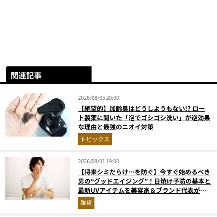
関連記事
2026/08/05 20:00
【絶望的】加齢臭はどうしようもない!? ロー
ト製薬に聞いた「泡でゴシゴシ洗い」が逆効果
な理由と最強のニオイ対策
トピックス
2026/08/01 19:00
【将来シミだらけ…を防ぐ】今すぐ始めるべき
男の“グッドエイジング”！日焼け予防の基本と
最新UVアイテムを美容家＆ブランド代表がプ
ロ目線で指南／大人の価値向上研究所
雑貨