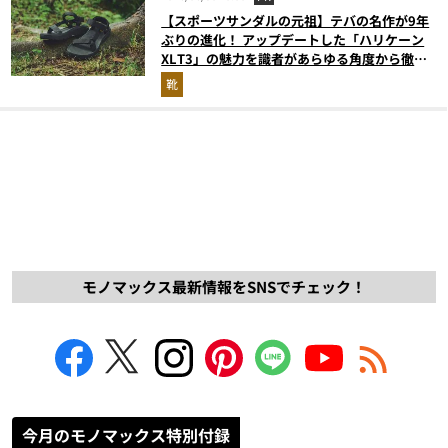
【スポーツサンダルの元祖】テバの名作が9年
ぶりの進化！ アップデートした「ハリケーン
XLT3」の魅力を識者があらゆる角度から徹底
解説！
靴
モノマックス最新情報をSNSでチェック！
今月のモノマックス特別付録