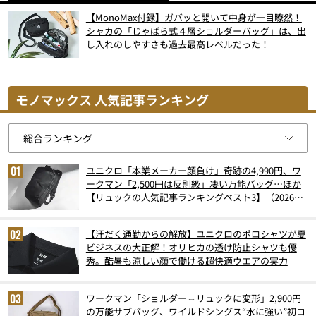
【MonoMax付録】ガバッと開いて中身が一目瞭然！
シャカの「じゃばら式４層ショルダーバッグ」は、出
し入れのしやすさも過去最高レベルだった！
モノマックス 人気記事ランキング
ユニクロ「本業メーカー顔負け」奇跡の4,990円、ワ
ークマン「2,500円は反則級」凄い万能バッグ…ほか
【リュックの人気記事ランキングベスト3】（2026年
6月版）
【汗だく通勤からの解放】ユニクロのポロシャツが夏
ビジネスの大正解！オリヒカの透け防止シャツも優
秀。酷暑も涼しい顔で働ける超快適ウエアの実力
ワークマン「ショルダー⇔リュックに変形」2,900円
の万能サブバッグ、ワイルドシングス“水に強い”初コ