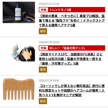
2026/07/31 22:00
特集
トレンドモノ3選
【頭皮の悪臭・ベタつきに】美容プロ解説、猛
暑で増える“脂性フケ”を防ぐ！ドラッグストア
で買える優秀ヘアケア3選
雑貨
2026/07/30 20:00
特集
涼しい！「猛暑対策グッズ」
【頭皮マイナス10℃・加齢臭95％消臭】ひと
昔前とは別次元級！猛暑の不快感を一掃する
「最新・汗対策グッズ」5選
雑貨
2026/07/29 18:00
【ローソンでしか買えない無印良品】旅行に便
利な限定セットや話題のヘアコームが優秀！人
気ベスト3を無印マニアが解説
雑貨