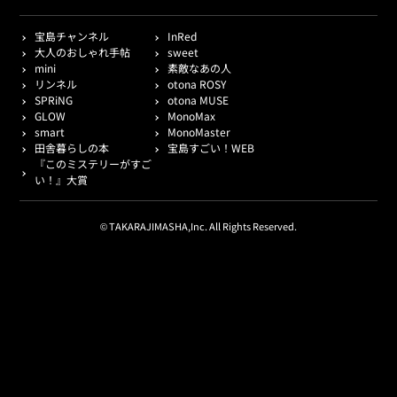
宝島チャンネル
InRed
大人のおしゃれ手帖
sweet
mini
素敵なあの人
リンネル
otona ROSY
SPRiNG
otona MUSE
GLOW
MonoMax
smart
MonoMaster
田舎暮らしの本
宝島すごい！WEB
『このミステリーがすご
い！』大賞
© TAKARAJIMASHA,Inc. All Rights Reserved.