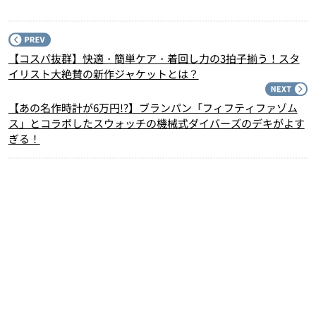
P
【コスパ抜群】快適・簡単ケア・着回し力の3拍子揃う！スタ
イリスト大絶賛の新作ジャケットとは？
N
【あの名作時計が6万円!?】ブランパン「フィフティファゾム
ス」とコラボしたスウォッチの機械式ダイバーズのデキがよす
ぎる！