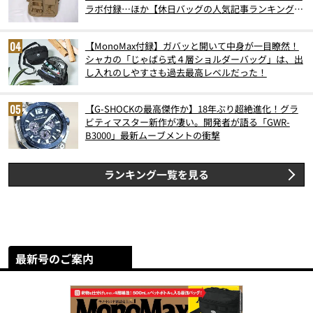
ラボ付録…ほか【休日バッグの人気記事ランキングベ
スト3】（2026年6月版）
【MonoMax付録】ガバッと開いて中身が一目瞭然！
シャカの「じゃばら式４層ショルダーバッグ」は、出
し入れのしやすさも過去最高レベルだった！
【G-SHOCKの最高傑作か】18年ぶり超絶進化！グラ
ビティマスター新作が凄い。開発者が語る「GWR-
B3000」最新ムーブメントの衝撃
ランキング一覧を見る
最新号のご案内