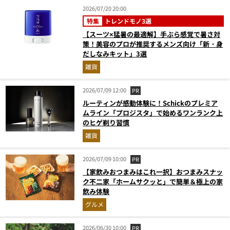
2026/07/20 20:00
特集
トレンドモノ3選
【スーツ×猛暑の最適解】手ぶら感覚で暑さ対
策！美容のプロが推奨するメンズ向け「新・身
だしなみキット」3選
雑貨
2026/07/09 12:00
PR
ルーティンが感動体験に！Schickのプレミア
ムライン「プロジスタ」で始めるワンランク上
のヒゲ剃り習慣
雑貨
2026/07/09 10:00
PR
【家飲みおつまみはこれ一択】おつまみスナッ
ク不二家「ホームサクッと」で簡単＆極上の家
飲み体験
グルメ
2026/06/30 10:00
PR