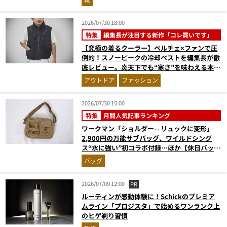
（2026年6月版）
2026/07/30 18:00
特集
編集長が注目する新作「コレ買いです」
【究極の着るクーラー】ペルチェ×ファンで圧
倒的！スノーピークの冷却ベストを編集長が徹
底レビュー。炎天下でも“寒さ”を味わえる本気
のギア『コレ買いです』Vol.172
アウトドア
ファッション
2026/07/30 15:00
特集
月間人気記事ランキング
ワークマン「ショルダー⇔リュックに変形」
2,900円の万能サブバッグ、ワイルドシング
ス“水に強い”初コラボ付録…ほか【休日バッグ
の人気記事ランキングベスト3】（2026年6月
バッグ
版）
2026/07/09 12:00
PR
ルーティンが感動体験に！Schickのプレミア
ムライン「プロジスタ」で始めるワンランク上
のヒゲ剃り習慣