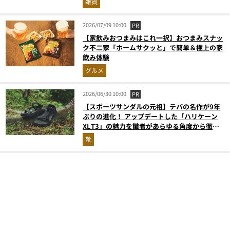
雑貨
2026/07/09 10:00
PR
【家飲みおつまみはこれ一択】おつまみスナッ
ク不二家「ホームサクッと」で簡単＆極上の家
飲み体験
グルメ
2026/06/30 10:00
PR
【スポーツサンダルの元祖】テバの名作が9年
ぶりの進化！ アップデートした「ハリケーン
XLT3」の魅力を識者があらゆる角度から徹底
解説！
靴