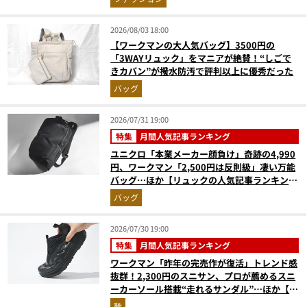
2026/08/03 18:00
【ワークマンの大人気バッグ】3500円の
「3WAYリュック」をマニアが絶賛！“しごで
きカバン”が撥水防汚で評判以上に優秀だった
バッグ
2026/07/31 19:00
特集
月間人気記事ランキング
ユニクロ「本業メーカー顔負け」奇跡の4,990
円、ワークマン「2,500円は反則級」凄い万能
バッグ…ほか【リュックの人気記事ランキング
ベスト3】（2026年6月版）
バッグ
2026/07/30 19:00
特集
月間人気記事ランキング
ワークマン「昨年の完売作が復活」トレンド感
抜群！2,300円のスニサン、プロが薦めるスニ
ーカーソール搭載“走れるサンダル”…ほか【夏
シューズの人気記事ランキングベスト3】
靴