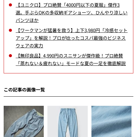
【ユニクロ】プロ絶賛「4000円以下の夏服」傑作3
選。手ぶらOKの多収納ギアショーツ、ひんやり涼しい
パンツほか
【ワークマンが猛暑を救う】上下3,980円「冷感セット
アップ」を解説！プロが唸ったコスパ最強のビジネス
ウェアの実力
【無印良品】4,990円のスニサンが傑作級！プロ絶賛
「蒸れない＆疲れない」モードな夏の一足を徹底解説
この記事の画像一覧