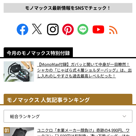
モノマックス最新情報をSNSでチェック！
今月のモノマックス特別付録
【MonoMax付録】ガバッと開いて中身が一目瞭然！
シャカの「じゃばら式４層ショルダーバッグ」は、出
し入れのしやすさも過去最高レベルだった！
モノマックス 人気記事ランキング
ユニクロ「本業メーカー顔負け」奇跡の4,990円、ワ
ークマン「2,500円は反則級」凄い万能バッグ…ほか