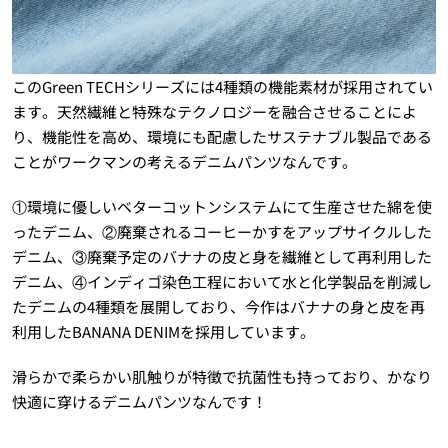
このGreen TECHシリーズには4種類の機能素材が採用されてい
ます。天然繊維と特殊なテクノロジーを融合させることによ
り、機能性を高め、環境にも配慮したサステナブル製品である
ことがワークマンの考えるデニムパンツなんです。
①環境に優しいベターコットンシステムにて生産させた綿を使
ったデニム、②廃棄されるコーヒーかすをアップサイクルした
デニム、③廃棄予定のバナナの皮と身を繊維として再利用した
デニム、④インディゴ染色工程において水と化学製品を削減し
たデニムの4種類を展開しており、今作はバナナの身と皮を再
利用したBANANA DENIMを採用しています。
滑らかで柔らかい肌触りが特徴で抗菌性も持っており、かなり
快適に穿けるデニムパンツなんです！