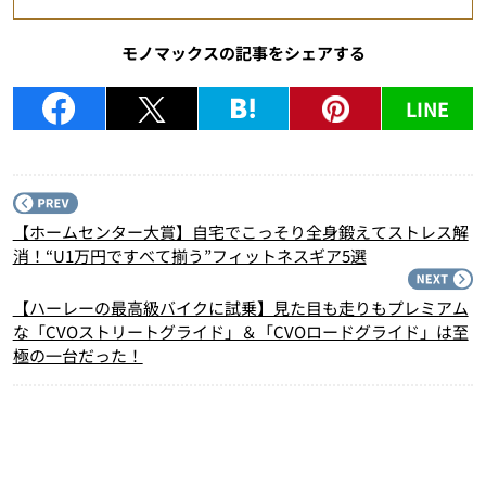
モノマックスの記事をシェアする
LINE
P
【ホームセンター大賞】自宅でこっそり全身鍛えてストレス解
消！“U1万円ですべて揃う”フィットネスギア5選
N
【ハーレーの最高級バイクに試乗】見た目も走りもプレミアム
な「CVOストリートグライド」＆「CVOロードグライド」は至
極の一台だった！