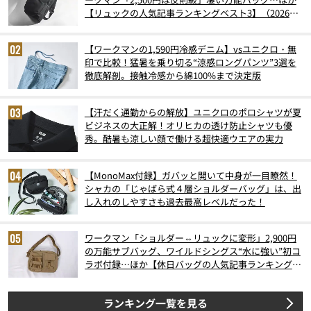
【リュックの人気記事ランキングベスト3】（2026年
6月版）
【ワークマンの1,590円冷感デニム】vsユニクロ・無
印で比較！猛暑を乗り切る“涼感ロングパンツ”3選を
徹底解剖。接触冷感から綿100%まで決定版
【汗だく通勤からの解放】ユニクロのポロシャツが夏
ビジネスの大正解！オリヒカの透け防止シャツも優
秀。酷暑も涼しい顔で働ける超快適ウエアの実力
【MonoMax付録】ガバッと開いて中身が一目瞭然！
シャカの「じゃばら式４層ショルダーバッグ」は、出
し入れのしやすさも過去最高レベルだった！
ワークマン「ショルダー⇔リュックに変形」2,900円
の万能サブバッグ、ワイルドシングス“水に強い”初コ
ラボ付録…ほか【休日バッグの人気記事ランキングベ
スト3】（2026年6月版）
ランキング一覧を見る