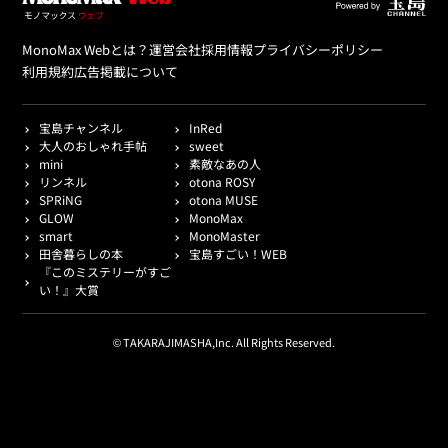
MonoMax Webとは？
運営会社
採用情報
プライバシーポリシー
利用規約
広告掲載について
宝島チャンネル
InRed
大人のおしゃれ手帖
sweet
mini
素敵なあの人
リンネル
otona ROSY
SPRiNG
otona MUSE
GLOW
MonoMax
smart
MonoMaster
田舎暮らしの本
宝島すごい！WEB
『このミステリーがすご
い！』大賞
© TAKARAJIMASHA,Inc. All Rights Reserved.