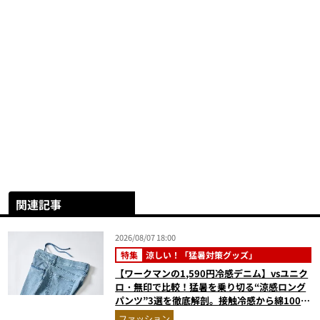
関連記事
2026/08/07 18:00
特集
涼しい！「猛暑対策グッズ」
【ワークマンの1,590円冷感デニム】vsユニク
ロ・無印で比較！猛暑を乗り切る“涼感ロング
パンツ”3選を徹底解剖。接触冷感から綿100%
まで決定版
ファッション