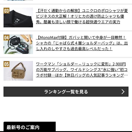
【汗だく通勤からの解放】ユニクロのポロシャツが夏
ビジネスの大正解！オリヒカの透け防止シャツも優
秀。酷暑も涼しい顔で働ける超快適ウエアの実力
【MonoMax付録】ガバッと開いて中身が一目瞭然！
シャカの「じゃばら式４層ショルダーバッグ」は、出
し入れのしやすさも過去最高レベルだった！
ワークマン「ショルダー⇔リュックに変形」2,900円
の万能サブバッグ、ワイルドシングス“水に強い”初コ
ラボ付録…ほか【休日バッグの人気記事ランキングベ
スト3】（2026年6月版）
ランキング一覧を見る
最新号のご案内