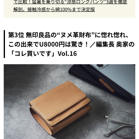
で比較！猛暑を乗り切る“涼感ロングパンツ”3選を徹底
解剖。接触冷感から綿100%まで決定版
第3位 無印良品の“ヌメ革財布”に惚れ惚れ、
この出来でU8000円は驚き！／編集長 奥家の
「コレ買いです」Vol.16