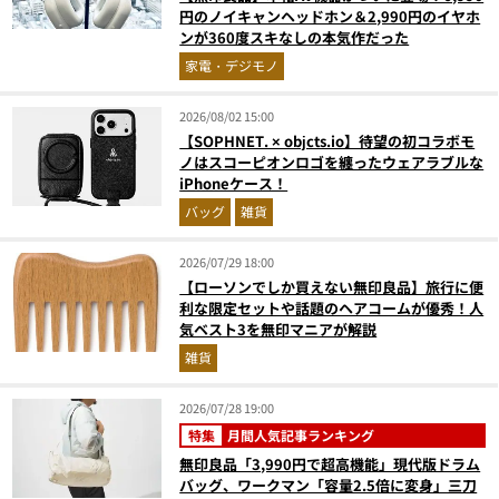
円のノイキャンヘッドホン＆2,990円のイヤホ
ンが360度スキなしの本気作だった
家電・デジモノ
2026/08/02 15:00
【SOPHNET. × objcts.io】待望の初コラボモ
ノはスコーピオンロゴを纏ったウェアラブルな
iPhoneケース！
バッグ
雑貨
2026/07/29 18:00
【ローソンでしか買えない無印良品】旅行に便
利な限定セットや話題のヘアコームが優秀！人
気ベスト3を無印マニアが解説
雑貨
2026/07/28 19:00
特集
月間人気記事ランキング
無印良品「3,990円で超高機能」現代版ドラム
バッグ、ワークマン「容量2.5倍に変身」三刀