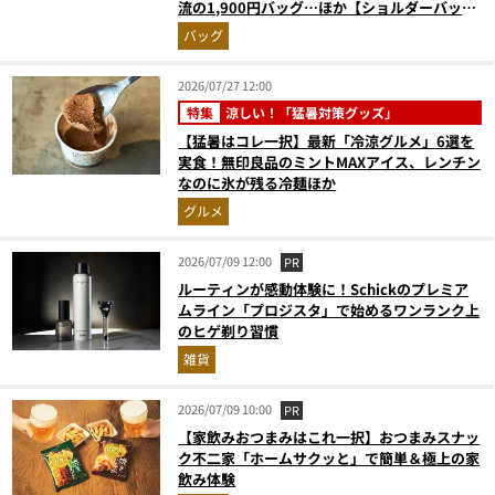
流の1,900円バッグ…ほか【ショルダーバッグ
の人気記事ランキングベスト3】（2026年6月
バッグ
版）
2026/07/27 12:00
特集
涼しい！「猛暑対策グッズ」
【猛暑はコレ一択】最新「冷涼グルメ」6選を
実食！無印良品のミントMAXアイス、レンチン
なのに氷が残る冷麺ほか
グルメ
2026/07/09 12:00
PR
ルーティンが感動体験に！Schickのプレミア
ムライン「プロジスタ」で始めるワンランク上
のヒゲ剃り習慣
雑貨
2026/07/09 10:00
PR
【家飲みおつまみはこれ一択】おつまみスナッ
ク不二家「ホームサクッと」で簡単＆極上の家
飲み体験