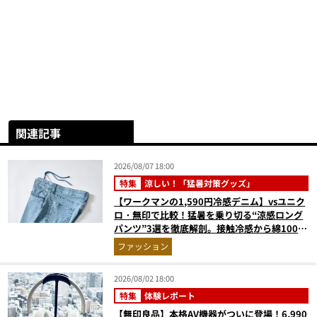
関連記事
2026/08/07 18:00
特集
涼しい！「猛暑対策グッズ」
【ワークマンの1,590円冷感デニム】vsユニク
ロ・無印で比較！猛暑を乗り切る“涼感ロング
パンツ”3選を徹底解剖。接触冷感から綿100%
まで決定版
ファッション
2026/08/02 18:00
特集
体験レポート
【無印良品】本格AV機器がついに登場！6,990