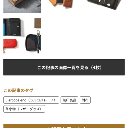
この記事の画像一覧を見る（4枚）
この記事のタグ
L'arcobaleno（ラルコバレーノ）
無印良品
財布
革小物（レザーグッズ）