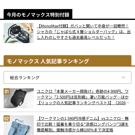
今月のモノマックス特別付録
【MonoMax付録】ガバッと開いて中身が一目瞭然！
シャカの「じゃばら式４層ショルダーバッグ」は、出
し入れのしやすさも過去最高レベルだった！
モノマックス 人気記事ランキング
ユニクロ「本業メーカー顔負け」奇跡の4,990円、ワ
ークマン「2,500円は反則級」凄い万能バッグ…ほか
【リュックの人気記事ランキングベスト3】（2026年
6月版）
【ワークマンの1,590円冷感デニム】vsユニクロ・無
印で比較！猛暑を乗り切る“涼感ロングパンツ”3選を
徹底解剖。接触冷感から綿100%まで決定版