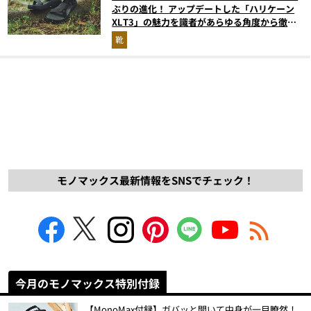
ぶりの進化！ アップデートした「ハリケーン
XLT3」の魅力を識者があらゆる角度から徹底
解説！
靴
モノマックス最新情報をSNSでチェック！
今月のモノマックス特別付録
【MonoMax付録】ガバッと開いて中身が一目瞭然！