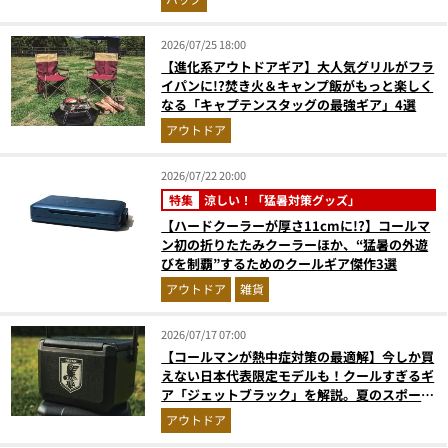
2026/07/25 18:00
【進化系アウトドアギア】大人気グリルがフラ
イパンに!?焚き火＆キャンプ飯がもっと楽しく
なる「キャプテンスタッグの最強ギア」4選
アウトドア
2026/07/22 20:00
特集
涼しい！「猛暑対策グッズ」
【ハードクーラーが厚さ11cmに!?】コールマ
ン初の折りたたみクーラーほか、“猛暑の外遊
びを制覇”するためのクールギア傑作3選
アウトドア
雑貨
2026/07/17 07:00
【コールマンが熱中症対策の最適解】今しか買
えない日本代表限定モデルも！クールすぎるギ
ア「ジェットブラック」を解説。夏のスポーツ
応援＆レジャーの強い味方
アウトドア