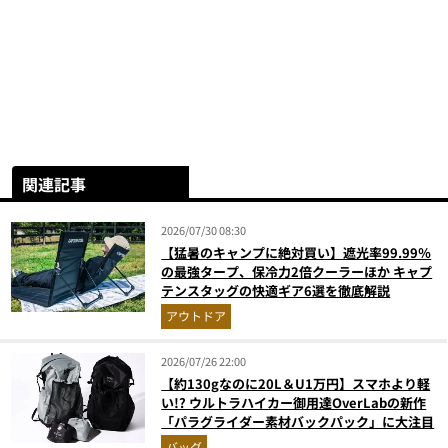
関連記事
2026/07/30 08:30
【猛暑のキャンプに絶対買い】遮光率99.99％
の最強タープ、保冷力2倍クーラーほか キャプ
テンスタッグの快適ギア6選を徹底解説
アウトドア
2026/07/26 22:00
【約130gなのに20L＆U1万円】スマホより軽
い!? ウルトラハイカー御用達OverLabの新作
「パラグライダー素材バックパック」に大注目
バッグ