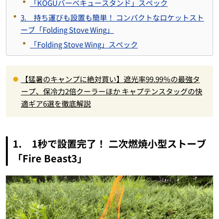
「KOGUバーベキュースタンド」スペック
3. 持ち運びも設置も簡単！ コンパクトなロケットスト
ーブ「Folding Stove Wing」
「Folding Stove Wing」スペック
【猛暑のキャンプに絶対買い】遮光率99.99％の最強タ
ープ、保冷力2倍クーラーほか キャプテンスタッグの快
適ギア6選を徹底解説
1. 1秒で設置完了！ 二次燃焼小型ストーブ
「Fire Beast3」