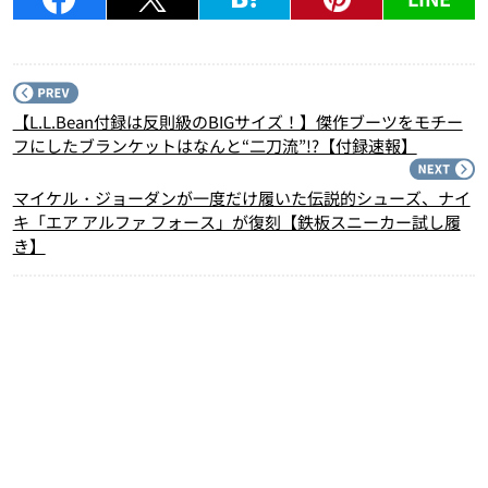
P
【L.L.Bean付録は反則級のBIGサイズ！】傑作ブーツをモチー
フにしたブランケットはなんと“二刀流”!?【付録速報】
N
マイケル・ジョーダンが一度だけ履いた伝説的シューズ、ナイ
キ「エア アルファ フォース」が復刻【鉄板スニーカー試し履
き】