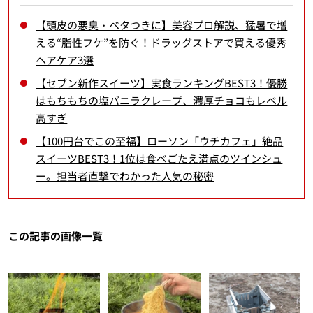
【頭皮の悪臭・ベタつきに】美容プロ解説、猛暑で増
える“脂性フケ”を防ぐ！ドラッグストアで買える優秀
ヘアケア3選
【セブン新作スイーツ】実食ランキングBEST3！優勝
はもちもちの塩バニラクレープ、濃厚チョコもレベル
高すぎ
【100円台でこの至福】ローソン「ウチカフェ」絶品
スイーツBEST3！1位は食べごたえ満点のツインシュ
ー。担当者直撃でわかった人気の秘密
この記事の画像一覧