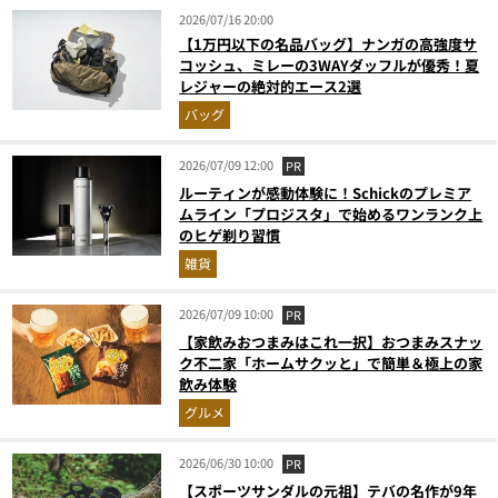
2026/07/16 20:00
【1万円以下の名品バッグ】ナンガの高強度サ
コッシュ、ミレーの3WAYダッフルが優秀！夏
レジャーの絶対的エース2選
バッグ
2026/07/09 12:00
PR
ルーティンが感動体験に！Schickのプレミア
ムライン「プロジスタ」で始めるワンランク上
のヒゲ剃り習慣
雑貨
2026/07/09 10:00
PR
【家飲みおつまみはこれ一択】おつまみスナッ
ク不二家「ホームサクッと」で簡単＆極上の家
飲み体験
グルメ
2026/06/30 10:00
PR
【スポーツサンダルの元祖】テバの名作が9年