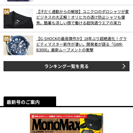
【汗だく通勤からの解放】ユニクロのポロシャツが夏
ビジネスの大正解！オリヒカの透け防止シャツも優
秀。酷暑も涼しい顔で働ける超快適ウエアの実力
【G-SHOCKの最高傑作か】18年ぶり超絶進化！グラ
ビティマスター新作が凄い。開発者が語る「GWR-
B3000」最新ムーブメントの衝撃
ランキング一覧を見る
最新号のご案内