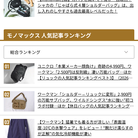
シャカの「じゃばら式４層ショルダーバッグ」は、出
し入れのしやすさも過去最高レベルだった！
モノマックス 人気記事ランキング
ユニクロ「本業メーカー顔負け」奇跡の4,990円、ワ
ークマン「2,500円は反則級」凄い万能バッグ…ほか
【リュックの人気記事ランキングベスト3】（2026年
6月版）
ワークマン「ショルダー⇔リュックに変形」2,900円
の万能サブバッグ、ワイルドシングス“水に強い”初コ
ラボ付録…ほか【休日バッグの人気記事ランキングベ
スト3】（2026年6月版）
【ワークマン】猛暑でも着る方が涼しい「表面温
度-10℃の氷撃ウェア」をレビュー！“腕だけ濡らすの
が正解”の気化冷却機能が凄い