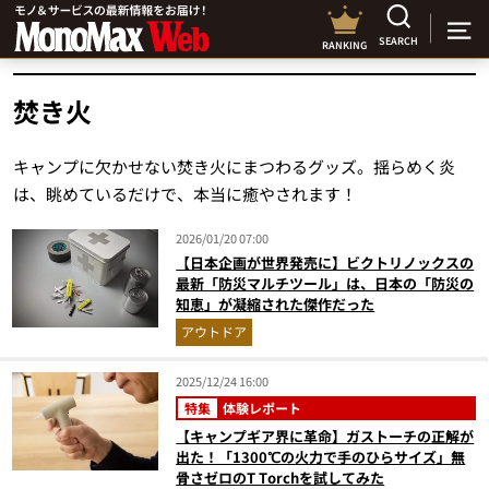
SEARCH
RANKING
焚き火
キャンプに欠かせない焚き火にまつわるグッズ。揺らめく炎
は、眺めているだけで、本当に癒やされます！
2026/01/20 07:00
【日本企画が世界発売に】ビクトリノックスの
最新「防災マルチツール」は、日本の「防災の
知恵」が凝縮された傑作だった
アウトドア
2025/12/24 16:00
特集
体験レポート
【キャンプギア界に革命】ガストーチの正解が
出た！「1300℃の火力で手のひらサイズ」無
骨さゼロのT Torchを試してみた