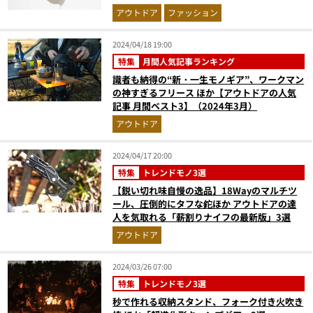
アウトドア
ファッション
2024/04/18 19:00
特集
月間人気記事ランキング
識者も納得の“新・一生モノギア”、ワークマン
の神すぎるフリース ほか【アウトドアの人気
記事 月間ベスト3】（2024年3月）
アウトドア
2024/04/17 20:00
特集
トレンドモノ3選
【鋭い切れ味自慢の逸品】18Wayのマルチツ
ール、圧倒的にタフな鉈ほか アウトドアの達
人を気取れる「薪割りナイフの最新版」3選
アウトドア
2024/03/26 07:00
特集
トレンドモノ3選
秒で作れる収納スタンド、フォーク付き火吹き