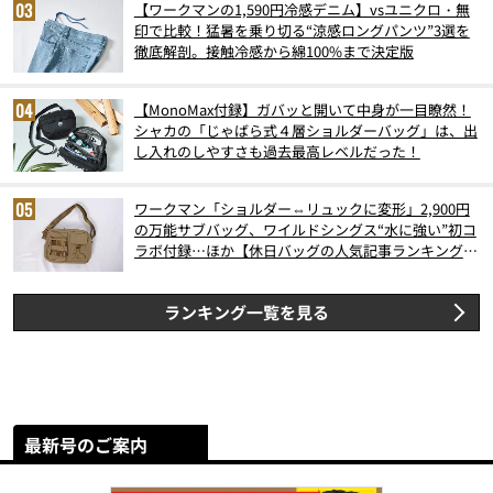
【ワークマンの1,590円冷感デニム】vsユニクロ・無
印で比較！猛暑を乗り切る“涼感ロングパンツ”3選を
徹底解剖。接触冷感から綿100%まで決定版
【MonoMax付録】ガバッと開いて中身が一目瞭然！
シャカの「じゃばら式４層ショルダーバッグ」は、出
し入れのしやすさも過去最高レベルだった！
ワークマン「ショルダー⇔リュックに変形」2,900円
の万能サブバッグ、ワイルドシングス“水に強い”初コ
ラボ付録…ほか【休日バッグの人気記事ランキングベ
スト3】（2026年6月版）
ランキング一覧を見る
最新号のご案内