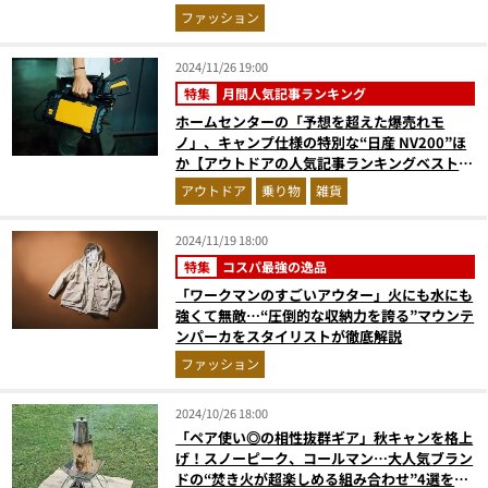
事ランキングベスト3】（2024年11月版）
ファッション
2024/11/26 19:00
特集
月間人気記事ランキング
ホームセンターの「予想を超えた爆売れモ
ノ」、キャンプ仕様の特別な“日産 NV200”ほ
か【アウトドアの人気記事ランキングベスト
3】（2024年10月版）
アウトドア
乗り物
雑貨
2024/11/19 18:00
特集
コスパ最強の逸品
「ワークマンのすごいアウター」火にも水にも
強くて無敵…“圧倒的な収納力を誇る”マウンテ
ンパーカをスタイリストが徹底解説
ファッション
2024/10/26 18:00
「ペア使い◎の相性抜群ギア」秋キャンを格上
げ！スノーピーク、コールマン…大人気ブラン
ドの“焚き火が超楽しめる組み合わせ”4選をプ