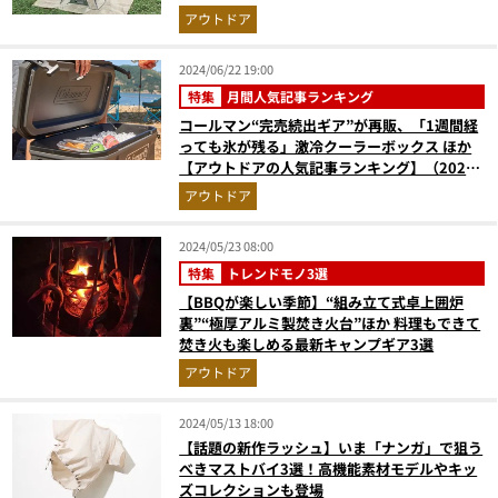
ロが徹底解説
アウトドア
2024/06/22 19:00
特集
月間人気記事ランキング
コールマン“完売続出ギア”が再販、「1週間経
っても氷が残る」激冷クーラーボックス ほか
【アウトドアの人気記事ランキング】（2024
年5月版）
アウトドア
2024/05/23 08:00
特集
トレンドモノ3選
【BBQが楽しい季節】“組み立て式卓上囲炉
裏”“極厚アルミ製焚き火台”ほか 料理もできて
焚き火も楽しめる最新キャンプギア3選
アウトドア
2024/05/13 18:00
【話題の新作ラッシュ】いま「ナンガ」で狙う
べきマストバイ3選！高機能素材モデルやキッ
ズコレクションも登場