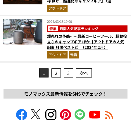
棒 ほか「超進化形キャンプギア」3選
アウトドア
2024/03/13 19:00
特集
月間人気記事ランキング
爆売れの予感……最新コーヒーツール、超お役
立ちのキャンプギア ほか【アウトドアの人気
記事 月間ベスト3】（2024年2月）
アウトドア
雑貨
1
2
3
次へ
モノマックス最新情報をSNSでチェック！