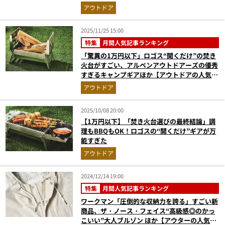
アウトドア
2025/11/25 15:00
特集
月間人気記事ランキング
「驚異の1万円以下」ロゴス“開くだけ”の焚き
火台がすごい、アルペンアウトドアーズの優秀
すぎるキャンプギアほか【アウトドアの人気記
事ランキングベスト3】（2025年10月版）
アウトドア
2025/10/08 20:00
【1万円以下】「焚き火台選びの最終結論」調
理もBBQもOK！ロゴスの“開くだけ”ギアが万
能すぎた
アウトドア
2024/12/14 19:00
特集
月間人気記事ランキング
ワークマン「圧倒的な収納力を誇る」すごい新
商品、ザ・ノース・フェイス“高級感◎のかっ
こいい”大人ブルゾン ほか【アウターの人気記