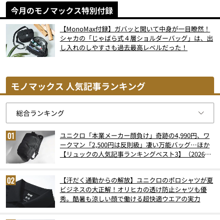
今月のモノマックス特別付録
【MonoMax付録】ガバッと開いて中身が一目瞭然！
シャカの「じゃばら式４層ショルダーバッグ」は、出
し入れのしやすさも過去最高レベルだった！
モノマックス 人気記事ランキング
ユニクロ「本業メーカー顔負け」奇跡の4,990円、ワ
ークマン「2,500円は反則級」凄い万能バッグ…ほか
【リュックの人気記事ランキングベスト3】（2026年
6月版）
【汗だく通勤からの解放】ユニクロのポロシャツが夏
ビジネスの大正解！オリヒカの透け防止シャツも優
秀。酷暑も涼しい顔で働ける超快適ウエアの実力