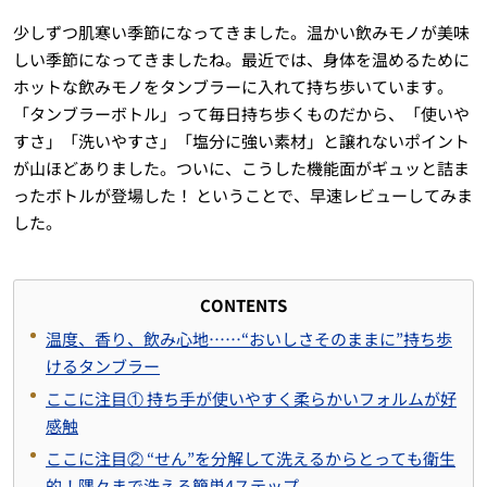
少しずつ肌寒い季節になってきました。温かい飲みモノが美味
しい季節になってきましたね。最近では、身体を温めるために
ホットな飲みモノをタンブラーに入れて持ち歩いています。
「タンブラーボトル」って毎日持ち歩くものだから、「使いや
すさ」「洗いやすさ」「塩分に強い素材」と譲れないポイント
が山ほどありました。ついに、こうした機能面がギュッと詰ま
ったボトルが登場した！ ということで、早速レビューしてみま
した。
CONTENTS
温度、香り、飲み心地……“おいしさそのままに”持ち歩
けるタンブラー
ここに注目① 持ち手が使いやすく柔らかいフォルムが好
感触
ここに注目② “せん”を分解して洗えるからとっても衛生
的！隅々まで洗える簡単4ステップ