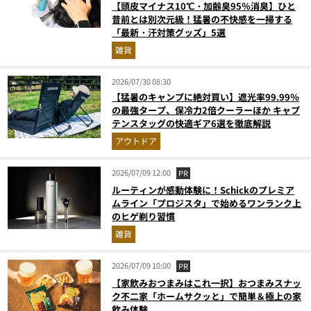
【頭皮マイナス10℃・加齢臭95％消臭】ひと
昔前とは別次元級！猛暑の不快感を一掃する
「最新・汗対策グッズ」5選
雑貨
2026/07/30 08:30
【猛暑のキャンプに絶対買い】遮光率99.99％
の最強タープ、保冷力2倍クーラーほか キャプ
テンスタッグの快適ギア6選を徹底解説
アウトドア
2026/07/09 12:00
PR
ルーティンが感動体験に！Schickのプレミア
ムライン「プロジスタ」で始めるワンランク上
のヒゲ剃り習慣
雑貨
2026/07/09 10:00
PR
【家飲みおつまみはこれ一択】おつまみスナッ
ク不二家「ホームサクッと」で簡単＆極上の家
飲み体験