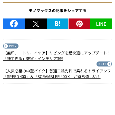
モノマックスの記事をシェアする
LINE
P
【無印、ニトリ、イケア】リビングを超快適にアップデート！
「神すぎる」雑貨・インテリア3選
N
【人気必至の中型バイク】普通二輪免許で乗れるトライアンフ
「SPEED 400」＆「SCRAMBLER 400 X」が待ち遠しい！