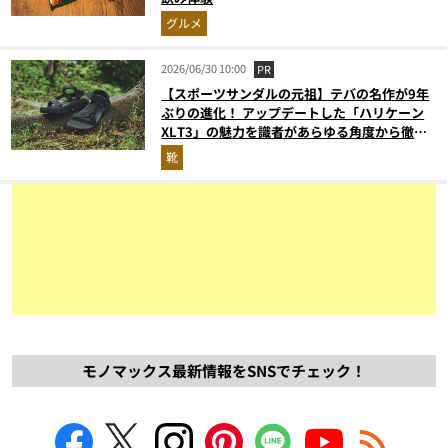
グルメ
2026/06/30 10:00
PR
【スポーツサンダルの元祖】テバの名作が9年
ぶりの進化！ アップデートした「ハリケーン
XLT3」の魅力を識者があらゆる角度から徹底
解説！
靴
モノマックス最新情報をSNSでチェック！