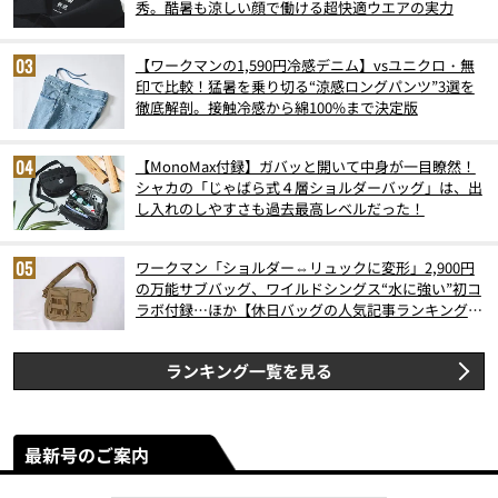
秀。酷暑も涼しい顔で働ける超快適ウエアの実力
【ワークマンの1,590円冷感デニム】vsユニクロ・無
印で比較！猛暑を乗り切る“涼感ロングパンツ”3選を
徹底解剖。接触冷感から綿100%まで決定版
【MonoMax付録】ガバッと開いて中身が一目瞭然！
シャカの「じゃばら式４層ショルダーバッグ」は、出
し入れのしやすさも過去最高レベルだった！
ワークマン「ショルダー⇔リュックに変形」2,900円
の万能サブバッグ、ワイルドシングス“水に強い”初コ
ラボ付録…ほか【休日バッグの人気記事ランキングベ
スト3】（2026年6月版）
ランキング一覧を見る
最新号のご案内