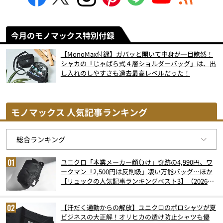
今月のモノマックス特別付録
【MonoMax付録】ガバッと開いて中身が一目瞭然！
シャカの「じゃばら式４層ショルダーバッグ」は、出
し入れのしやすさも過去最高レベルだった！
モノマックス 人気記事ランキング
ユニクロ「本業メーカー顔負け」奇跡の4,990円、ワ
ークマン「2,500円は反則級」凄い万能バッグ…ほか
【リュックの人気記事ランキングベスト3】（2026年
6月版）
【汗だく通勤からの解放】ユニクロのポロシャツが夏
ビジネスの大正解！オリヒカの透け防止シャツも優