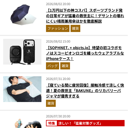
2026/08/02 20:00
【1万円以下の神コスパ】スポーツブランド発
の日常ギアが猛暑の救世主に！デサントの壊れ
にくい晴雨兼用傘ほかを徹底解説
ファッション
雑貨
2026/08/02 15:00
【SOPHNET. × objcts.io】待望の初コラボモ
ノはスコーピオンロゴを纏ったウェアラブルな
iPhoneケース！
バッグ
雑貨
2026/07/31 20:00
【寝ている間に疲労回復】接触冷感で涼しく快
適！夏の救世主「BAKUNE」のリカバリーパ
ジャマが優秀すぎる
雑貨
2026/07/30 20:00
特集
涼しい！「猛暑対策グッズ」