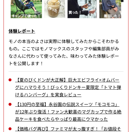
体験レポート
モノの本当のよさは実際に体験してみたからこそわかる
もの。ここではモノマックスのスタッフや編集部員がみ
なさんに代わって使ってみた、味わってみた体験レポー
トを公開します！
【夏のびくドンが大正解】巨大エビフライ×オムバー
グにハマりそう！びっくりドンキー夏限定「トマト弾
けるハンバーグ」を実食レビュー
【130円の至福】永谷園の伝説スイーツ「モコモコ」
が12年ぶり復活！ファン大歓喜のマグカップで作る絶
品ケーキを食べたらやっぱり最高にウマかった
【価格バグ再び】ファミマが太っ腹すぎ！「お値段そ