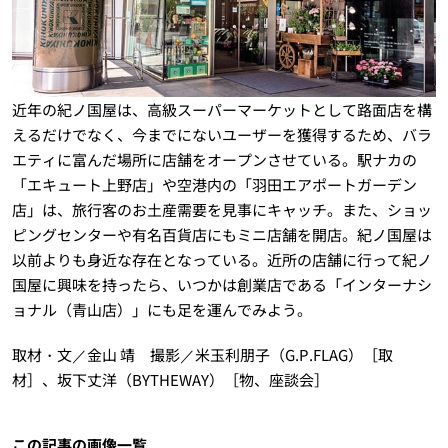
近年の紀ノ国屋は、高級スーパーマーケットとして路面店を構
えるだけでなく、今までにないユーザーを獲得するため、バラ
エティに富んだ場所に店舗をオープンさせている。駅ナカの
「エキュート上野店」や空港内の「羽田エアポートガーデン
店」は、旅行客のお土産需要を見事にキャッチ。また、ショッ
ピングセンターや有名百貨店にもミニ店舗を開店。紀ノ国屋は
以前よりも身近な存在となっている。近所の店舗に行って紀ノ
国屋に興味を持ったら、いつかは創業店である「インターナシ
ョナル（青山店）」にも足を運んでみよう。
取材・文／金山 靖 撮影／米玉利朋子（G.P.FLAG）［取
材］、坂下丈洋（BYTHEWAY）［物、座談会］
この記事の画像一覧