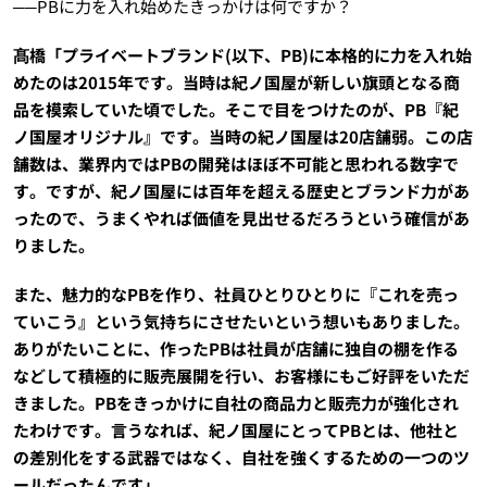
──PBに力を入れ始めたきっかけは何ですか？
髙橋「プライベートブランド(以下、PB)に本格的に力を入れ始
めたのは2015年です。当時は紀ノ国屋が新しい旗頭となる商
品を模索していた頃でした。そこで目をつけたのが、PB『紀
ノ国屋オリジナル』です。当時の紀ノ国屋は20店舗弱。この店
舗数は、業界内ではPBの開発はほぼ不可能と思われる数字で
す。ですが、紀ノ国屋には百年を超える歴史とブランド力があ
ったので、うまくやれば価値を見出せるだろうという確信があ
りました。
また、魅力的なPBを作り、社員ひとりひとりに『これを売っ
ていこう』という気持ちにさせたいという想いもありました。
ありがたいことに、作ったPBは社員が店舗に独自の棚を作る
などして積極的に販売展開を行い、お客様にもご好評をいただ
きました。PBをきっかけに自社の商品力と販売力が強化され
たわけです。言うなれば、紀ノ国屋にとってPBとは、他社と
の差別化をする武器ではなく、自社を強くするための一つのツ
ールだったんです」