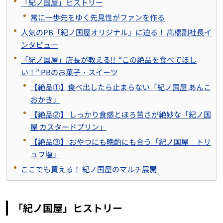
「紀ノ国屋」ヒストリー
常に一歩先をゆく先見性がファンを作る
人気のPB「紀ノ国屋オリジナル」に迫る！ 髙橋副社長イ
ンタビュー
「紀ノ国屋」店長が教える!! “この絶品を食べてほし
い！” PBのお菓子・スイーツ
【絶品①】食べ出したら止まらない「紀ノ国屋 あんこ
おかき」
【絶品②】 しっかり食感とほろ苦さが絶妙な「紀ノ国
屋 カスタードプリン」
【絶品③】 おやつにも晩酌にも合う「紀ノ国屋 トリ
ュフ塩」
ここでも買える！ 紀ノ国屋のマルチ展開
「紀ノ国屋」ヒストリー